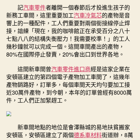
記
汽車零件
者離開一個春節后才投進生孩子的
新務工車間，這里重要加工
汽車冷氣芯
的產物是音
響上的一種配件，工人們重要對兩個銜接線停止焊
接，諳練「現在，我的咖啡館正在承受百分之八十
七點八八的結構失衡壓力！我需要校準！」的工人
幾秒鐘就可以完成一個。這間車間產出的產物，
80%在國際停止發賣，20%會出口到世界各地。
這間新車間曾
汽車零件進口商
經是這家企業在
安頓區建立的第四個電子產物加工車間了，這幾年
產物銷路好，訂單多，每個車間天天均勻要加工接
近30萬件產物，到今朝，本年的訂單曾經有8000萬
件，工人們正加緊趕工。
新車間地點的地位是會澤縣城的易地扶貧搬家
安頓區，安頓區建立了兩個
德系車材料
街道辦，8萬