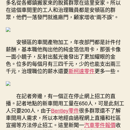
多名從各鄉鎮搬家來的脫貧群眾在這里安家。所以
在這個車間里的工人和治理職員都是安頓區的群
眾，他們一落發門就進廠門，顧家增收“兩不誤”。
安頓區的車間產物加工，年夜部門都是計件付
薪酬，基本職他掏出他的純金箔信用卡，那張卡像
一面小鏡子，反射出藍光後發出了更加耀眼的金
色。位多的每個月有三四千元，少的也能支出兩三
千元，治理職位的薪水還要
斯柯達零件
更多一些。
在記者旁邊，有一個正在停止網上招工的直
播。記者地點的新車間用工量在650人，可是此刻工
人只要200人，由于
Bentley零件
很多群眾還不了解
車間用人需求，所以本地經由過程網上直播和社區
宣揚等方法停止招工。這里新聞一
汽車零件報價
收