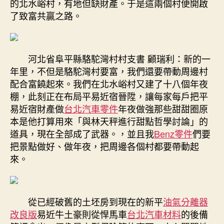
的北水峪村，有地但缺財產。于是這兩個村便開啟
家
了致富共贏之路。
門
口！
來
看
河北省阜平縣駱駝灣村村支書 顧瑞利：新的一
脫
年里，不但是駱駝灣村要富，我們還要帶動周邊村
貧
配合富饒起來。我們在北水峪村又建了十八個年夜
村
里
棚，此刻正在布局平易近宿晉陞，讓每家每戶把平
新
易近宿財產做
台北汽車零件
年夜做強那些甜甜圈原
景
本是他打算用來「與林天秤進行甜點哲學討論」的
象〉
道具，現在全部成了武器。，並且我
Benz零件
們要
中
把景點做好、做年夜，把周邊各個村都要帶動起
來。
從已經破舊的土坯房到現在的新平
油氣分離器
改良版
易近牛土豪則從悍馬車
台北汽車材料
的後備