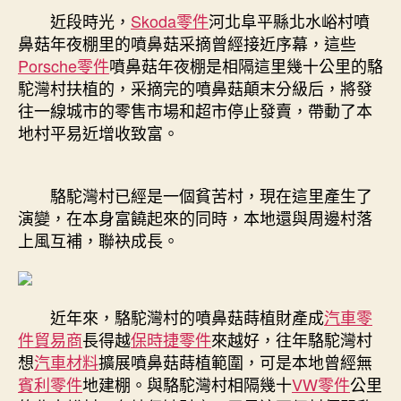
做
近段時光，
Skoda零件
期
河北阜平縣北水峪村噴
成
鼻菇年夜棚里的噴鼻菇采摘曾經接近序幕，這些
年
Porsche零件
噴鼻菇年夜棚是相隔這里幾十公里的駱
夜
駝灣村扶植的，采摘完的噴鼻菇顛末分級后，將發
財
往一線城市的零售市場和超市停止發賣，帶動了本
產
地村平易近增收致富。
OSDER
奧
斯
駱駝灣村已經是一個貧苦村，現在這里產生了
德
台
演變，在本身富饒起來的同時，本地還與周邊村落
北
上風互補，聯袂成長。
汽
車
務
工
近年來，駱駝灣村的噴鼻菇蒔植財產成
汽車零
車
件貿易商
長得越
保時捷零件
來越好，往年駱駝灣村
間
想
汽車材料
擴展噴鼻菇蒔植範圍，可是本地曾經無
開
賓利零件
地建棚。與駱駝灣村相隔幾十
VW零件
公里
抵