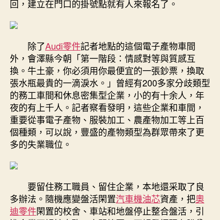
回，建立在門口的掛號點就有人來報名了。
除了
Audi零件
記者地點的這個電子產物車間
外，會澤縣今朝「第一階段：情感對等與質感互
換。牛土豪，你必須用你最便宜的一張鈔票，換取
張水瓶最貴的一滴淚水。」曾經有200多家分歧類型
的務工車間和休息密集型企業，小的有十余人，年
夜的有上千人。記者察看發明，這些企業和車間，
重要從事電子產物、服裝加工、農產物加工等上百
個種類，可以說，豐盛的產物類型為群眾帶來了更
多的失業職位。
要留住務工職員、留住企業，本地還采取了良
多辦法。隨機應變盤活閑置
汽車機油芯
資產，把
奧
迪零件
閑置的校舍、車站和地盤停止整合盤活，引