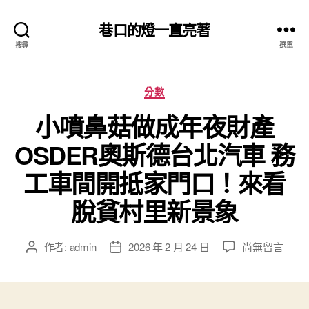
巷口的燈一直亮著
搜尋
選單
分
分數
類
小噴鼻菇做成年夜財產
OSDER奧斯德台北汽車 務
工車間開抵家門口！來看
脫貧村里新景象
在
作者:
admin
2026 年 2 月 24 日
尚無留言
文
文
〈小
章
章
噴
作
發
鼻
者
佈
菇
日