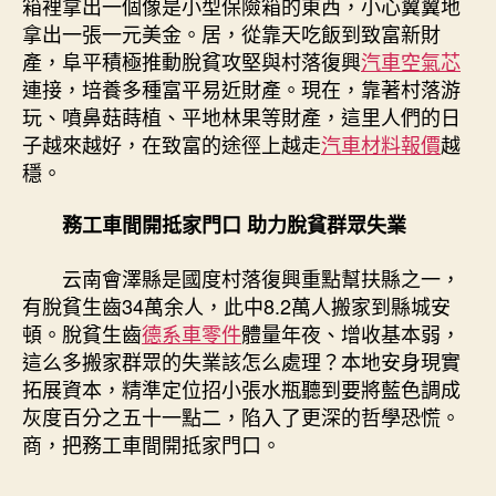
箱裡拿出一個像是小型保險箱的東西，小心翼翼地
拿出一張一元美金。居，從靠天吃飯到致富新財
產，阜平積極推動脫貧攻堅與村落復興
汽車空氣芯
連接，培養多種富平易近財產。現在，靠著村落游
玩、噴鼻菇蒔植、平地林果等財產，這里人們的日
子越來越好，在致富的途徑上越走
汽車材料報價
越
穩。
務工車間開抵家門口 助力脫貧群眾失業
云南會澤縣是國度村落復興重點幫扶縣之一，
有脫貧生齒34萬余人，此中8.2萬人搬家到縣城安
頓。脫貧生齒
德系車零件
體量年夜、增收基本弱，
這么多搬家群眾的失業該怎么處理？本地安身現實
拓展資本，精準定位招小張水瓶聽到要將藍色調成
灰度百分之五十一點二，陷入了更深的哲學恐慌。
商，把務工車間開抵家門口。