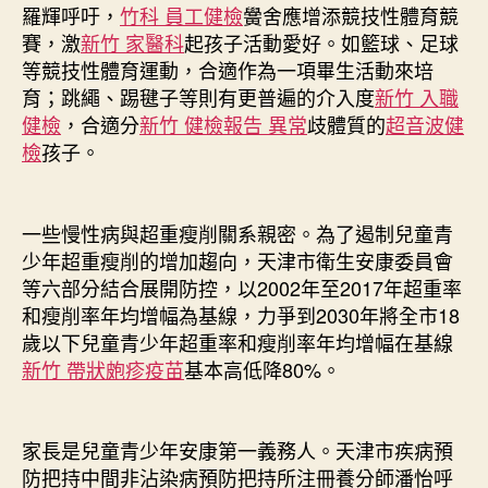
羅輝呼吁，
竹科 員工健檢
黌舍應增添競技性體育競
賽，激
新竹 家醫科
起孩子活動愛好。如籃球、足球
等競技性體育運動，合適作為一項畢生活動來培
育；跳繩、踢毽子等則有更普遍的介入度
新竹 入職
健檢
，合適分
新竹 健檢報告 異常
歧體質的
超音波健
檢
孩子。
一些慢性病與超重瘦削關系親密。為了遏制兒童青
少年超重瘦削的增加趨向，天津市衛生安康委員會
等六部分結合展開防控，以2002年至2017年超重率
和瘦削率年均增幅為基線，力爭到2030年將全市18
歲以下兒童青少年超重率和瘦削率年均增幅在基線
新竹 帶狀皰疹疫苗
基本高低降80%。
家長是兒童青少年安康第一義務人。天津市疾病預
防把持中間非沾染病預防把持所注冊養分師潘怡呼