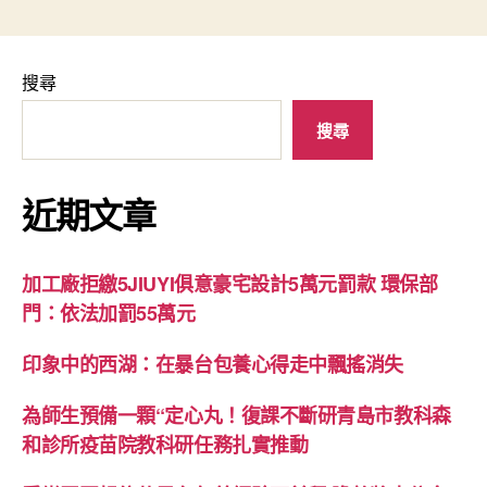
搜尋
搜尋
近期文章
加工廠拒繳5JIUYI俱意豪宅設計5萬元罰款 環保部
門：依法加罰55萬元
印象中的西湖：在暴台包養心得走中飄搖消失
為師生預備一顆“定心丸！復課不斷研青島市教科森
和診所疫苗院教科研任務扎實推動