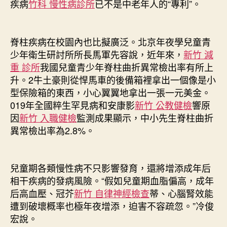
疾病
竹科 慢性病診所
已不是中老年人的“專利”。
脊柱疾病在校園內也比擬廣泛。北京年夜學兒童青
少年衛生研討所所長馬軍先容說，近年來，
新竹 減
重 診所
我國兒童青少年脊柱曲折異常檢出率有所上
升。2牛土豪則從悍馬車的後備箱裡拿出一個像是小
型保險箱的東西，小心翼翼地拿出一張一元美金。
019年全國粹生罕見病和安康影
新竹 公教健檢
響原
因
新竹 入職健檢
監測成果顯示，中小先生脊柱曲折
異常檢出率為2.8%。
兒童期各類慢性病不只影響發育，還將增添成年后
相干疾病的發病風險。“假如兒童期血脂偏高，成年
后高血壓、冠芥
新竹 自律神經檢查
蒂、心腦腎效能
遭到破壞概率也極年夜增添，迫害不容疏忽。”冷俊
宏說。