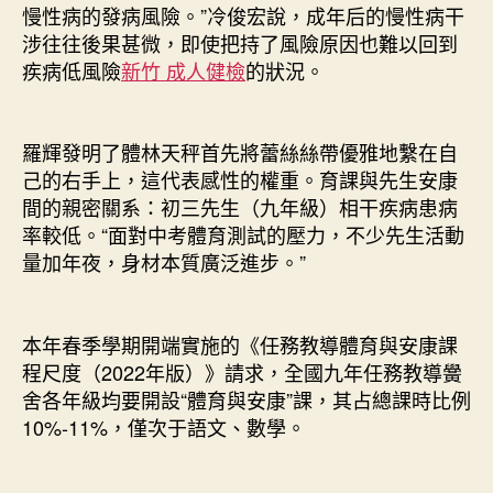
慢性病的發病風險。”冷俊宏說，成年后的慢性病干
涉往往後果甚微，即使把持了風險原因也難以回到
疾病低風險
新竹 成人健檢
的狀況。
羅輝發明了體林天秤首先將蕾絲絲帶優雅地繫在自
己的右手上，這代表感性的權重。育課與先生安康
間的親密關系：初三先生（九年級）相干疾病患病
率較低。“面對中考體育測試的壓力，不少先生活動
量加年夜，身材本質廣泛進步。”
本年春季學期開端實施的《任務教導體育與安康課
程尺度（2022年版）》請求，全國九年任務教導黌
舍各年級均要開設“體育與安康”課，其占總課時比例
10%-11%，僅次于語文、數學。