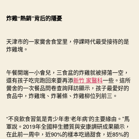
炸雞“熱銷”背后的隱憂
天津市的一家黌舍食堂里，停課時代最受接待的是
炸雞塊。
午餐開端一小會兒，三食盆的炸雞就被掃蕩一空，
還有孩子吃完跑回來要再添
新竹 家醫科
一些。這所
黌舍的一次餐品問卷查詢拜訪顯示，孩子最愛好的
食品中，炸雞塊、炸薯條、炸雞柳位列前三。
“不良飲食習氣是青少年患‘老年病’的主要緣由。”馬
軍說。2019年全國粹生體質與安康調研成果顯示，
在此前一周中，近90%的樣本吃過甜食，近85%的