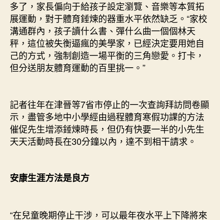
多了，家長偏向于給孩子設定瀏覽、音樂等本質拓
展運動，對于體育錘煉的器重水平依然缺乏。“家校
溝通群內，孩子讀什么書、彈什么曲一個個林天
秤，這位被失衡逼瘋的美學家，已經決定要用她自
己的方式，強制創造一場平衡的三角戀愛。打卡，
但分送朋友體育運動的百里挑一。”
記者往年在津晉等7省市停止的一次查詢拜訪問卷顯
示，盡管多地中小學經由過程體育寒假功課的方法
催促先生增添錘煉時長，但仍有快要一半的小先生
天天活動時長在30分鐘以內，達不到相干請求。
安康生涯方法是良方
“在兒童晚期停止干涉，可以最年夜水平上下降將來