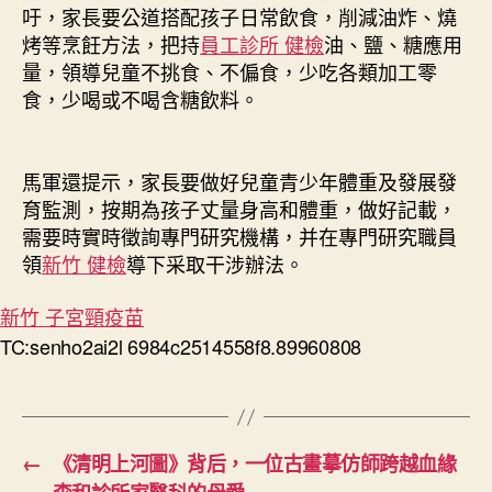
吁，家長要公道搭配孩子日常飲食，削減油炸、燒
烤等烹飪方法，把持
員工診所 健檢
油、鹽、糖應用
量，領導兒童不挑食、不偏食，少吃各類加工零
食，少喝或不喝含糖飲料。
馬軍還提示，家長要做好兒童青少年體重及發展發
育監測，按期為孩子丈量身高和體重，做好記載，
需要時實時徵詢專門研究機構，并在專門研究職員
領
新竹 健檢
導下采取干涉辦法。
新竹 子宮頸疫苗
TC:senho2ai2l 6984c2514558f8.89960808
←
《清明上河圖》背后，一位古畫摹仿師跨越血緣