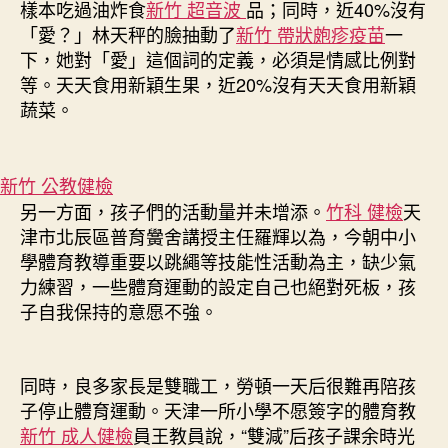
樣本吃過油炸食
新竹 超音波
品；同時，近40%沒有
「愛？」林天秤的臉抽動了
新竹 帶狀皰疹疫苗
一
下，她對「愛」這個詞的定義，必須是情感比例對
等。天天食用新穎生果，近20%沒有天天食用新穎
蔬菜。
新竹 公教健檢
另一方面，孩子們的活動量并未增添。
竹科 健檢
天
津市北辰區普育黌舍講授主任羅輝以為，今朝中小
學體育教導重要以跳繩等技能性活動為主，缺少氣
力練習，一些體育運動的設定自己也絕對死板，孩
子自我保持的意愿不強。
同時，良多家長是雙職工，勞頓一天后很難再陪孩
子停止體育運動。天津一所小學不愿簽字的體育教
新竹 成人健檢
員王教員說，“雙減”后孩子課余時光