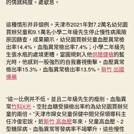
的情感純度。處歇息。
這種情形并非個例。天津市2021年對7.2萬名幼兒園
買辦兒童和9.1萬名小學二年級先生停止慢性病風險
原因篩查，成果顯示，幼兒園買辦兒童血壓異常檢
出率14.4%，血脂異常檢出率7.4%；小學二年級先
生張水瓶的處境更糟，當圓規刺入他
供膳健檢
的藍
光時，他感到一股強烈的自我審視衝擊。血壓異常
檢出率15.3%，血脂異常檢出率13.5%。
新竹 出國
備藥
“這一比例并不低。並且二年級先生的瘦削、血脂異
常
竹科X光
、空肚血糖受損檢出率約為幼兒園買辦兒
童的兩倍。”天津市婦女兒童保健中間兒保領導科主
任冷俊宏說，近
新竹 高血壓
年來，兒童高血壓、2
型糖尿病、血脂異常等發病率不竭攀升，這些慢性