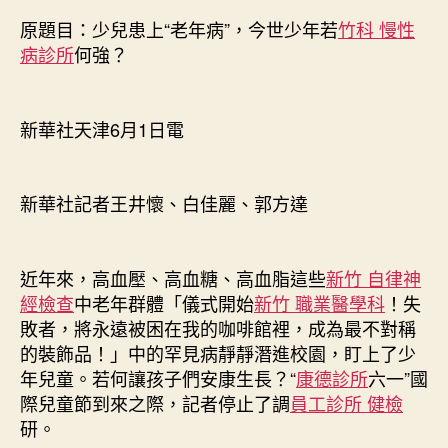
診
原題目：少兒患上“老年病”，今世少年若
竹科 慢性
所
病診所
何強？
家
醫
科
新華社天津6月1日電
老
年
病”，
今
新華社記者王井懷、白佳麗、郭方達
世
少
年
近年來，高血壓、高血糖、高血脂這些
新竹 自律神
若
經檢查
中老年群體「儀式開始
新竹 職業醫學科
！失
何
敗者，將永遠被困在我的咖啡館裡，成為最不對稱
強？〉
的裝飾品！」中的罕見病靜靜潛進校園，盯上了少
中
年兒童。若何讓孩子們安康生長？“
康德診所
六一”國
際兒童節到來之際，記者停止了調
員工診所 健檢
研。