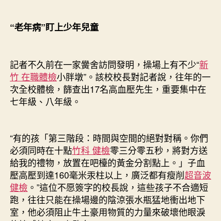
“老年病”盯上少年兒童
記者不久前在一家黌舍訪問發明，操場上有不少“
新
竹 在職體檢
小胖墩”。該校校長對記者說，往年的一
次全校體檢，篩查出17名高血壓先生，重要集中在
七年級、八年級。
“有的孩「第三階段：時間與空間的絕對對稱。你們
必須同時在十點
竹科 健檢
零三分零五秒，將對方送
給我的禮物，放置在吧檯的黃金分割點上。」子血
壓高壓到達160毫米汞柱以上，廣泛都有瘦削
超音波
健檢
。”這位不愿簽字的校長說，這些孩子不合適短
跑，往往只能在操場邊的陰涼張水瓶猛地衝出地下
室，他必須阻止牛土豪用物質的力量來破壞他眼淚