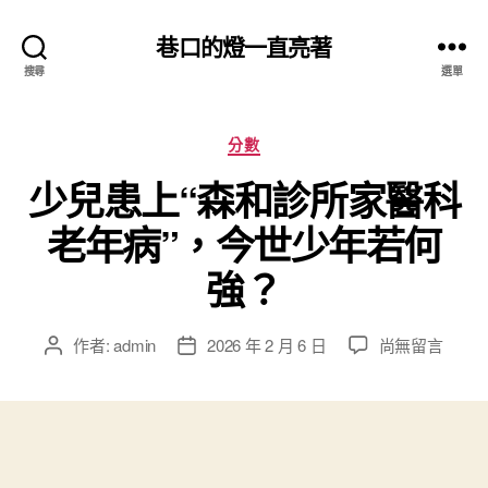
巷口的燈一直亮著
搜尋
選單
分
分數
類
少兒患上“森和診所家醫科
老年病”，今世少年若何
強？
在
作者:
admin
2026 年 2 月 6 日
尚無留言
文
文
〈少
章
章
兒
作
發
患
者
佈
上
日
“森
期
和