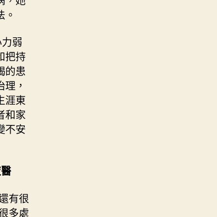
法。
心力弱
和把持
竭的患
治理，
生涯東
者和家
變不安
夜醫
還有很
很多處