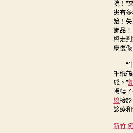
院！”
患有多
始！失
飾品！
橋走到
康復傑
“
千紙鶴
感。”
輾轉了
檢
接診
診療和
新竹 