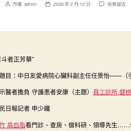
在
作者:
admin
2026 年 2 月 12 日
尚無留言
文
文
〈展
章
章
示
作
發
醫
者
佈
者
日
擔
期
負
&#
奮斗者正芳華”
森
和
診
題目：中日友愛病院心臟科副主任任景怡——（
所
健
示醫者擔負 守護患者安康（主題）
員工診所 健
檢
32;
民日報記者 申少鐵
守
護
患
竹 高血脂
看門診、查房、做科研、領導先生……
者