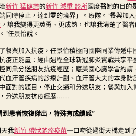
漢
新竹 猛健樂
的
新竹 減重 診所
國度醫她的目的是
端同時停止，達到零的境界」。療隊。“餐與加入
檢
，讓我變得更英勇、更成熟，也讓我清楚了醫者
。”任景怡說。
了餐與加入抗疫，任景怡積極向國際同業傳遞中
抗疫正能量：經由過程全球新冠肺炎實戰共享平
控同業分送朋友抗疫經歷；應美國心臟學會約請
代血汗管疾病的診療計劃、血汗管大夫的本身防
中面對的題目，停止交通和分送朋友；餐與加入
，分送朋友抗疫經歷……
看到患者恢復傑出，特殊有成績感”
明天我
新竹 帶狀皰疹疫苗
一口吻從過街天橋走到