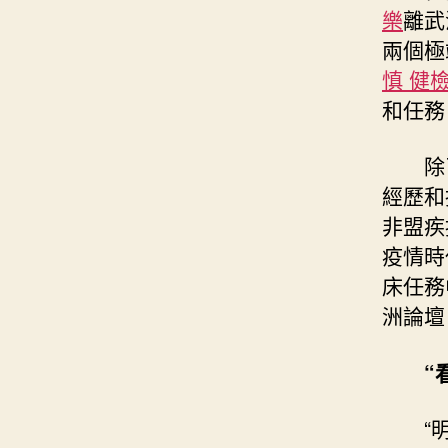
樂
離武
兩個極
慎 健
和任務
除
經歷和
非盟疾
疫情時
床任務
洲論壇
“
“