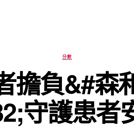
分
分數
類
者擔負&#森
32;守護患者