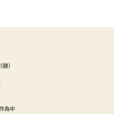
引題）
檢
作為中