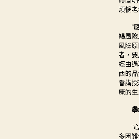
煩惱老
“
竭風險
風險原
者，要
經由過
西的品
眷講授
康的生
攀
“
多困難