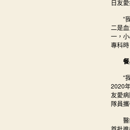
日友愛
“
二是血
一，小
專科時
餐
“
202
友愛病
隊員攜
醫
首批進