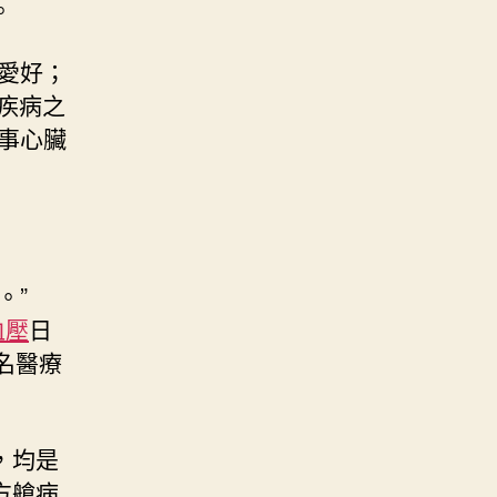
。
愛好；
疾病之
事心臟
。”
血壓
日
名醫療
，均是
方艙病