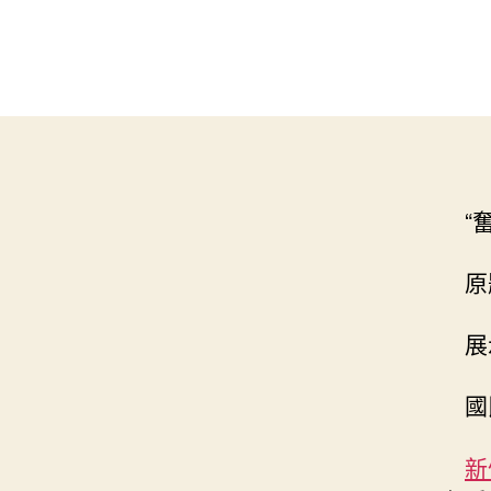
“
原
展
國
新