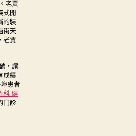
。老賈
儀式開
稱的裝
過街天
，老賈
鶴，讓
有成績
外埠患者
竹科 健
的門診