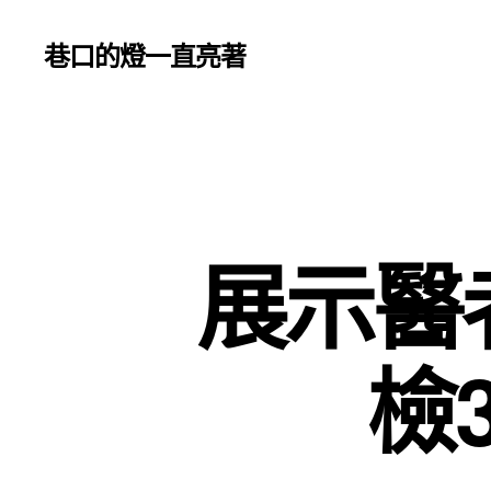
巷口的燈一直亮著
展示醫
檢