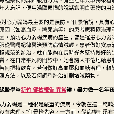
年人忘記，便用淺顯易懂的說話寫明白藥物的用
應對心力弱竭最主要的是預防。”任景怡說，具有
原因（如高血壓、糖尿病等）的患者應積極治理
因，預防心力弱竭疾病的產生；曾經罹患心力弱
服從醫囑紀律醫治預防病情減輕。患者做好安康
程規范的醫治，就有能夠在長時光內堅持較好的
質。在日常平凡的門診中，她會誨人不倦地給患
若何把持飲食，若何做好高血壓和血糖治理，轉
涯方法，以及若何調劑醫治計劃增減藥物。
緣醫學岑
新竹 健檢報告 異常
嶺，盡力做一名年
心力弱竭是一種很是嚴重的疾病，今朝在這一範疇
沒有處理。”任景怡先容，一方面，發病機制還有