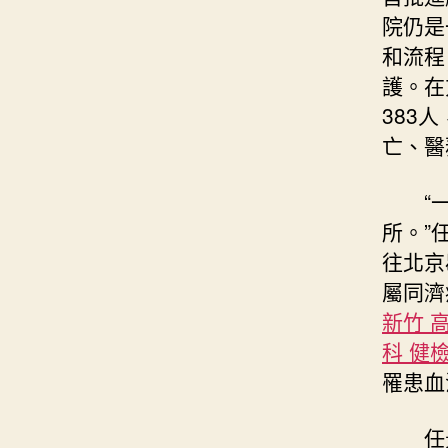
院仍是
和流程
護。在
383
亡、醫
“
所。”
往北京
屬同濟
新竹 
科 健
罹患血
任