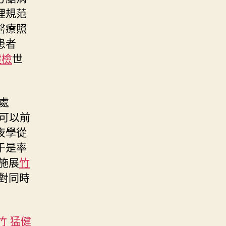
理規范
醫療照
患者
健檢
世
處
可以前
夜學從
于是率
施展
竹
對同時
竹 猛健