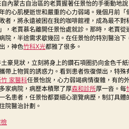
來自內蒙古自治區的老賈握著任景怡的手衝動地說
年的心肌梗逝世和嚴重的心力弱竭。幾個月前「
敗者，將永遠被困在我的咖啡館裡，成為最不對
」，老賈慕名離開任景怡處就診。那時，老賈從
病院，半途需求歇幾回。在任景怡的特別醫治下
出，神色
竹科X光
都雅了很多。
牛土豪見狀，立刻將身上的鑽石項圈扔向金色千紙
攜帶上物質的誘惑力。看到患者恢復傑出，特殊
新竹 家醫科
任景怡說，心力弱竭病情復雜，有的
多家病院，病歷本積聚了厚
森和診所
厚一沓。每
一名患者，任景怡都要細心瀏覽病歷，制訂具體
住院醫治計劃。
健檢