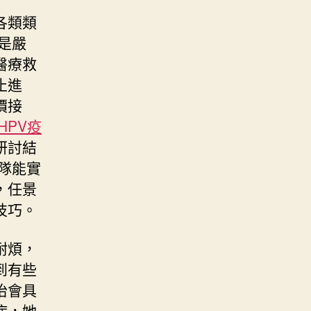
各類類
是嚴
醫療救
止進
價接
HPV疫
研討結
隊能實
，任景
技巧。
耐煩，
到有些
怡會具
病，她