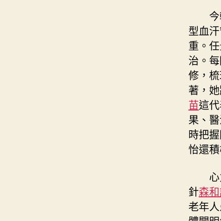
今
型血汗
重。任
治。每
修，梳
著，她
苗
這代
果、醫
時把握
怡還積
心
針
森和
老年人
體闡明