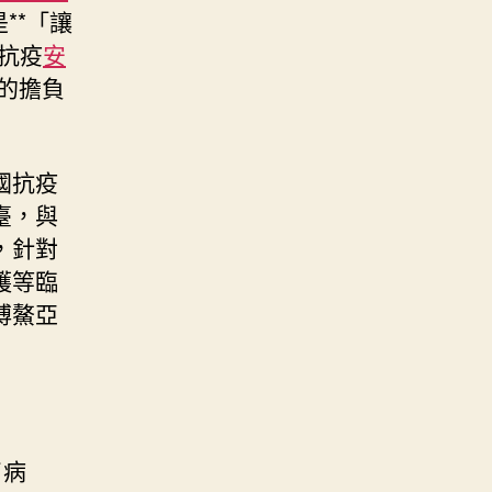
**「讓
抗疫
安
的擔負
國抗疫
臺，與
，針對
護等臨
博鰲亞
了病