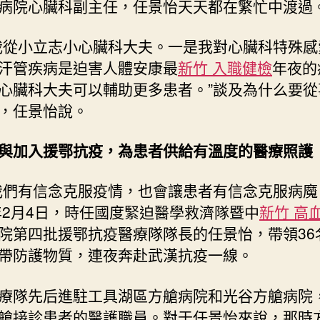
病院心臟科副主任，任景怡天天都在繁忙中渡過
安
康〉
我從小立志小心臟科大夫。一是我對心臟科特殊感
中
汗管疾病是迫害人體安康最
新竹 入職健檢
年夜的
心臟科大夫可以輔助更多患者。”談及為什么要從
，任景怡說。
與加入援鄂抗疫，為患者供給有溫度的醫療照護
我們有信念克服疫情，也會讓患者有信念克服病魔
0年2月4日，時任國度緊迫醫學救濟隊暨中
新竹 高
院第四批援鄂抗疫醫療隊隊長的任景怡，帶領36
帶防護物質，連夜奔赴武漢抗疫一線。
療隊先后進駐工具湖區方艙病院和光谷方艙病院
艙接診患者的醫護職員。對于任景怡來說，那時