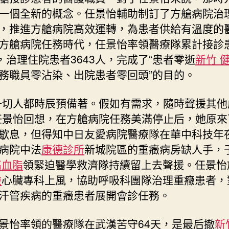
一個全新的概念。任景怡輔助制訂了方艙病院治
，推進方艙病院高效運轉，為患者供給有溫度的
方艙病院任務時代，任景怡率領醫療隊累計接診
人，治理住院患者3643人，完成了“患者零逝
新竹 
務職員零沾染、出院患者零回頭”的目的。
一切人都時辰預備著。假如有需求，隨時聲援其他
任景怡回想，在方艙病院任務美滿停止后，她原來
歇息，但得知中日友愛病院醫療隊在華中科技年
病院中法
康德診所
新城院區的重癥病房缺人手，
高血脂
領緊迫醫學救濟隊持續留上去聲援。任景怡
檢
心臟專科上風，協助呼吸科團隊治理重癥患者，
汗管疾病的重癥患者展開會診任務。
景怡率領的醫療隊在武漢苦守64天，是最后撤
新