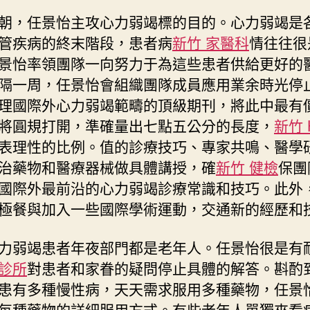
朝，任景怡主攻心力弱竭標的目的。心力弱竭是
管疾病的終末階段，患者病
新竹 家醫科
情往往很
景怡率領團隊一向努力于為這些患者供給更好的
隔一周，任景怡會組織團隊成員應用業余時光停
理國際外心力弱竭範疇的頂級期刊，將此中最有
將圓規打開，準確量出七點五公分的長度，
新竹 
表理性的比例。值的診療技巧、專家共鳴、醫學
治藥物和醫療器械做具體講授，確
新竹 健檢
保團
國際外最前沿的心力弱竭診療常識和技巧。此外
極餐與加入一些國際學術運動，交通新的經歷和
力弱竭患者年夜部門都是老年人。任景怡很是有
診所
對患者和家眷的疑問停止具體的解答。斟酌
患有多種慢性病，天天需求服用多種藥物，任景
每種藥物的詳細服用方式。有些老年人單獨來看