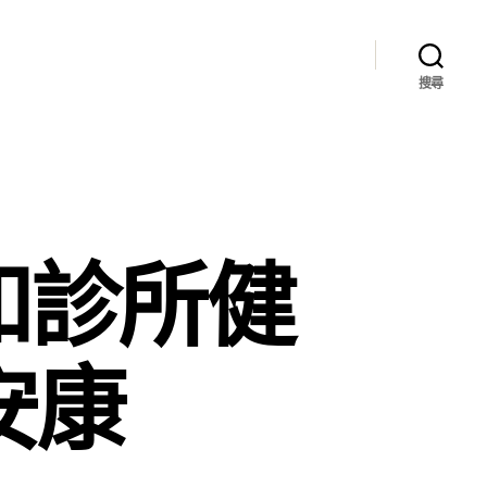
搜尋
和診所健
安康