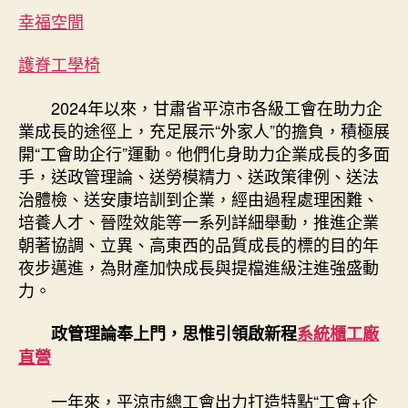
貼
幸福空間
期
心
熱
護脊工學椅
企
——
2024年以來，甘肅省平涼市各級工會在助力企
平
業成長的途徑上，充足展示“外家人”的擔負，積極展
涼
開“工會助企行”運動。他們化身助力企業成長的多面
市
手，送政管理論、送勞模精力、送政策律例、送法
總
治體檢、送安康培訓到企業，經由過程處理困難、
工
會
培養人才、晉陞效能等一系列詳細舉動，推進企業
助
朝著協調、立異、高東西的品質成長的標的目的年
力
夜步邁進，為財產加快成長與提檔進級注進強盛動
企
力。
業
成
政管理論奉上門，思惟引領啟新程
系統櫃工廠
長
直營
與
職
工
一年來，平涼市總工會出力打造特點“工會+企