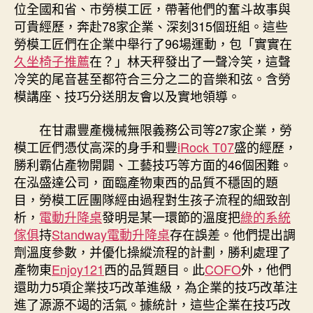
位全國和省、市勞模工匠，帶著他們的奮斗故事與
可貴經歷，奔赴78家企業、深刻315個班組。這些
勞模工匠們在企業中舉行了96場運動，包「實實在
久坐椅子推薦
在？」林天秤發出了一聲冷笑，這聲
冷笑的尾音甚至都符合三分之二的音樂和弦。含勞
模講座、技巧分送朋友會以及實地領導。
在甘肅豐產機械無限義務公司等27家企業，勞
模工匠們憑仗高深的身手和豐
iRock T07
盛的經歷，
勝利霸佔產物開闢、工藝技巧等方面的46個困難。
在泓盛達公司，面臨產物東西的品質不穩固的題
目，勞模工匠團隊經由過程對生孩子流程的細致剖
析，
電動升降桌
發明是某一環節的溫度把
綠的系統
傢俱
持
Standway電動升降桌
存在誤差。他們提出調
劑溫度參數，并優化操縱流程的計劃，勝利處理了
產物東
Enjoy121
西的品質題目。此
COFO
外，他們
還助力5項企業技巧改革進級，為企業的技巧改革注
進了源源不竭的活氣。據統計，這些企業在技巧改