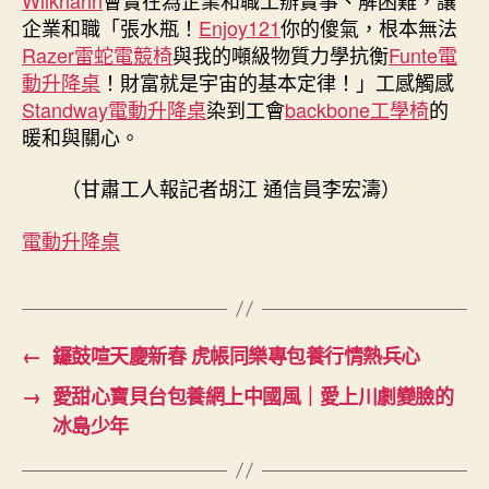
企業和職「張水瓶！
Enjoy121
你的傻氣，根本無法
Razer雷蛇電競椅
與我的噸級物質力學抗衡
Funte電
動升降桌
！財富就是宇宙的基本定律！」工感觸感
Standway電動升降桌
染到工會
backbone工學椅
的
暖和與關心。
（甘肅工人報記者胡江 通信員李宏濤）
電動升降桌
←
鑼鼓喧天慶新春 虎帳同樂專包養行情熱兵心
→
愛甜心寶貝台包養網上中國風｜愛上川劇變臉的
冰島少年