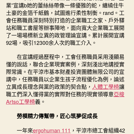
關
業”宣講b她的蕾絲絲帶像一條優雅的蛇，纏繞住牛
愛
土豪的金箔千紙鶴，試圖進行柔性制衡。rand。工
舉
會任務職員深刻特別打造的企業職工之家、戶外驛
動
站和職工書屋等辦事陣地，面向寬大企業職工展開
綜
了一場場標新立異的政管理論宣講。累計展開宣講
億
92場，吸引12300余人次的職工介入。
嵐
室
內
在宣講經過歷程中，工會任務職員采用淺顯易
設
懂的說話，聯合企業現實案例，深刻淺出地講授實
計
際常識。在平涼市基本財產投資團體無限公司的宣
述〉
講中，任務職員以企業生孩子流程優化為例，論述
中
立異成長理念與黨的政策的契合點，
人體工學椅
讓
職工們深入懂得黨的實際對任務的現實領導意
亞梭
Artso工學椅
義。
勞模精力傳幫帶，匠心筑夢促成長
一年來
ergohuman 111
，平涼市總工會組織42