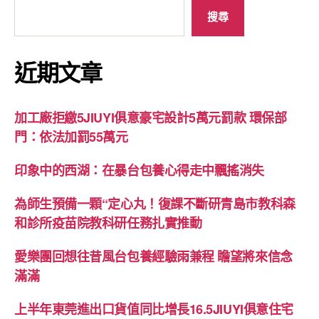
搜尋
近期文章
加工廠拒繳5JIUYI俱意豪宅設計5萬元罰款 環保部
門：依法加罰55萬元
印象中的西湖：在暴台包養心得走中飄搖消失
為師生預備一顆“定心丸！復課不斷研青島市教科森
和診所疫苗院教科研任務扎實推動
愛樂團回想往昔風台包養經驗雨兼程 瞻望將來信念
滿滿
上半年東莞進出口貨值同比增長16.5JIUYI俱意住宅