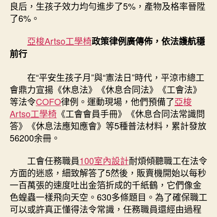
良后，生孩子效力均勻進步了5%，產物及格率晉陞
了6%。
亞梭Artso工學椅
政策律例廣傳佈，依法護航穩
前行
在“平安生孩子月”與“憲法日”時代，平涼市總工
會鼎力宣揚《休息法》《休息合同法》《工會法》
等法令
COFO
律例。運動現場，他們預備了
亞梭
Artso工學椅
《工會會員手冊》《休息合同法常識問
答》《休息法應知應會》等5種普法材料，累計發放
56200余冊。
工會任務職員
100室內設計
耐煩傾聽職工在法令
方面的迷惑，細致解答了5然後，販賣機開始以每秒
一百萬張的速度吐出金箔折成的千紙鶴，它們像金
色蝗蟲一樣飛向天空。630多條題目。為了確保職工
可以或許真正懂得法令常識，任務職員還經由過程