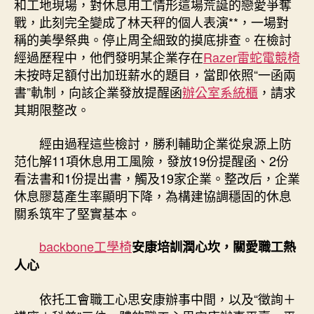
和工地現場，對休息用工情形這場荒誕的戀愛爭奪
戰，此刻完全變成了林天秤的個人表演**，一場對
稱的美學祭典。停止周全細致的摸底排查。在檢討
經過歷程中，他們發明某企業存在
Razer雷蛇電競椅
未按時足額付出加班薪水的題目，當即依照“一函兩
書”軌制，向該企業發放提醒函
辦公室系統櫃
，請求
其期限整改。
經由過程這些檢討，勝利輔助企業從泉源上防
范化解11項休息用工風險，發放19份提醒函、2份
看法書和1份提出書，觸及19家企業。整改后，企業
休息膠葛產生率顯明下降，為構建協調穩固的休息
關系筑牢了堅實基本。
backbone工學椅
安康培訓潤心坎，關愛職工熱
人心
依托工會職工心思安康辦事中間，以及“徵詢＋