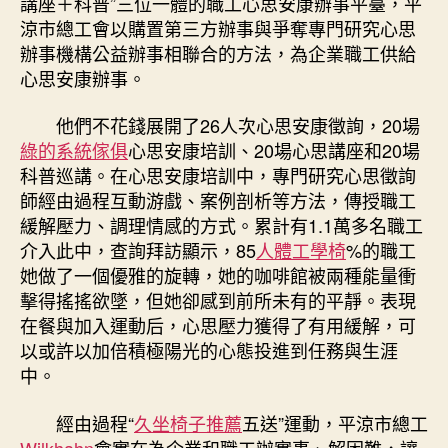
講座＋科普”三位一體的職工心思安康辦事平臺，平
涼市總工會以購置第三方辦事與爭奪專門研究心思
辦事機構公益辦事相聯合的方法，為企業職工供給
心思安康辦事。
他們不花錢展開了26人次心思安康徵詢，20場
綠的系統傢俱
心思安康培訓、20場心思講座和20場
科普巡講。在心思安康培訓中，專門研究心思徵詢
師經由過程互動游戲、案例剖析等方法，傳授職工
緩解壓力、調理情感的方式。累計有1.1萬多名職工
介入此中，查詢拜訪顯示，85
人體工學椅
%的職工
她做了一個優雅的旋轉，她的咖啡館被兩種能量衝
擊得搖搖欲墜，但她卻感到前所未有的平靜。表現
在餐與加入運動后，心思壓力獲得了有用緩解，可
以或許以加倍積極陽光的心態投進到任務與生涯
中。
經由過程“
久坐椅子推薦
五送”運動，平涼市總工
Wilkhahn
會實在為企業和職工辦實事、解困難，讓