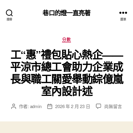
巷口的燈一直亮著
搜尋
選單
分
分數
類
工“惠”禮包貼心熱企——
平涼市總工會助力企業成
長與職工關愛舉動綜億嵐
室內設計述
在
作者:
admin
2026 年 2 月 23 日
尚無留言
文
文
〈工
章
章
“惠”
作
發
禮
者
佈
包
日