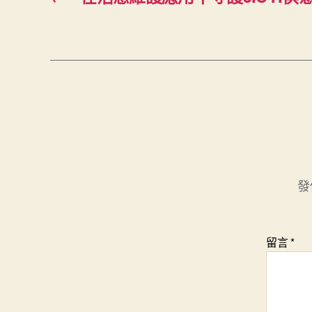
發
留言
*