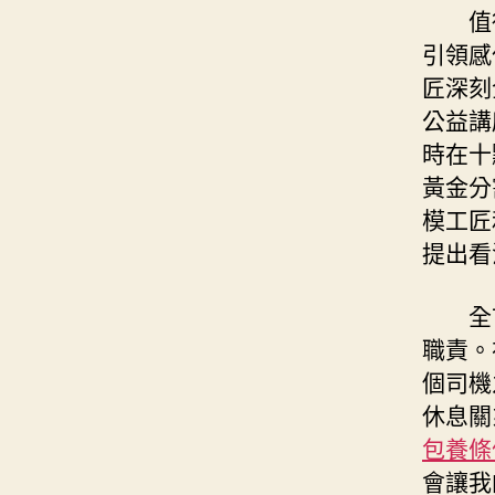
值
引領感
匠深刻
公益講
時在十
黃金分
模工匠
提出看
全
職責。
個司機
休息關
包養條
會讓我