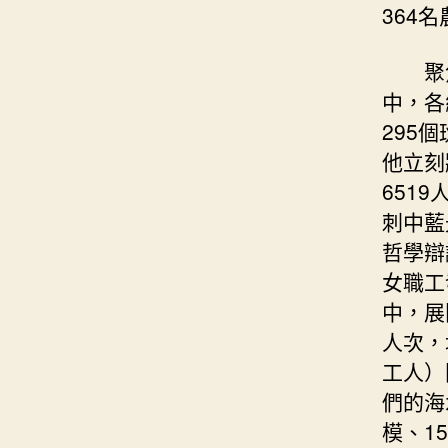
364
聚
中，各
295
他立刻
651
刺中藍
哲學辯
女職工
中，展
人次，
工人）
們的海
模、1