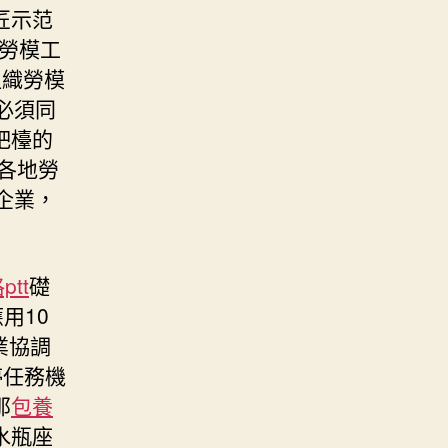
匠示范
名勞模工
組織勞模
必須同
吧檯的
各地勞
企業，
tt
礎
用10
業協調
停任務機
那
包養
水瓶座