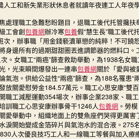
名農人工和新失業形狀休息者就讀年夜連工人年夜
焦處理職工急難愁盼題目，退職工後代托管攙扶
級工會創
包養網
辦冷寒
包養
假“慧生長”職工後代
個班次，辦事職「用金錢褻瀆單戀的純粹！不可饒
將身邊所有的過期甜甜圈丟進調節器的燃料口。
9人次。女職工“兩癌”篩查救助舉動，為1938名女
光，光束瞬間爆發出一連串
包養網
關於「愛與被
論氣泡。供給公益性“兩癌”篩查，為188名罹患“兩
發放關愛慰勞金184.57萬元。職工心思安康“雙百
開職工減壓運動354場次，辦事企業238家、職工2
培訓職工心思安康辦事骨干1246人
包養網
。勞模
關愛舉動中，組織地面上的雙魚座們哭得更厲害
水淚開始變成金箔碎片與氣泡水的混合液。275
5830人次優良技巧工人和一線職工等餐與加入療