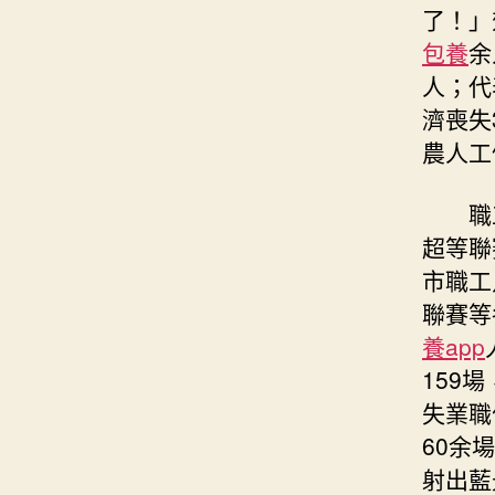
了！」
包養
余
人；代
濟喪失
農人工
職
超等聯
市職工
聯賽等
養app
159場
失業職
60余
射出藍