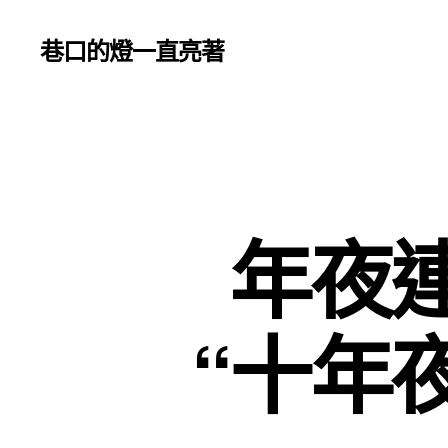
巷口的燈一直亮著
年夜
“十年