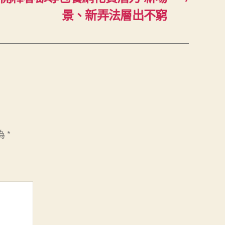
景、新弄法層出不窮
為
*