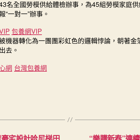
43名全國勞模供給體檢辦事，為45組勞模家庭供
報“一對一”辦事。
IP
包養網VIP
被機器轉化為一團團彩虹色的邏輯悖論，朝著金
出去。
心網
台灣包養網
俱意豪宅設計哈尼梯田
“樂購新春”連