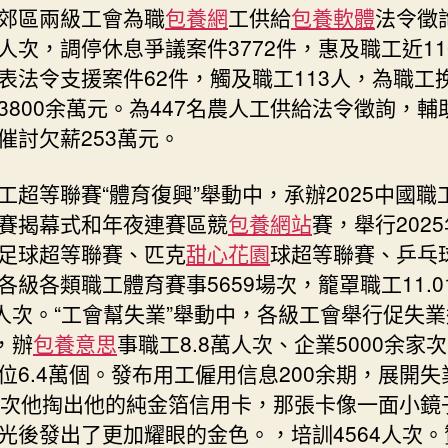
郊區兩級工會為職
包養網
工供給
包養軟體
法令徵詢
人次，調停休息爭議案件3772件，惠及職工近110
表法令支援案件62件，觸及職工113人，為職工
3800余萬元。為447名農人工供給法令徵詢，輔
催討欠薪253萬元。
工超等聯賽“體育復興”舉動中，承辦2025中國職
賽揭幕式和年夜連賽區競
包養網站
賽，舉行202
足球超等聯賽、匹克
甜心花園
球超等聯賽、乒乓
各級各類職工體育賽事5659場次，籠罩職工11.0
人次。“工會幫失業”舉動中，各級工會舉行促失
，辦
包養意思
事職工8.8萬人次、企業5000余家
位6.4萬個。發布用工僱用信息200余期，展開失
場次他掏出他的純金箔信用卡，那張卡像一面小鏡
光後發出了更加耀眼的金色。，培訓4564人次。