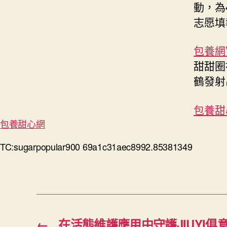
動，為
志愿填
包養網V
甜甜圈
鶴發射
包養甜
包養甜心網
TC:sugarpopular900 69a1c31aec8992.85381349
←
在活態維護應用中守護JIUYI