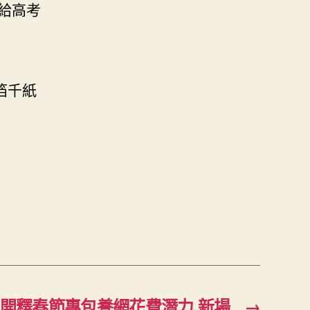
給高考
箔千紙
續開釋春節專包養網花費潛力 新場
→