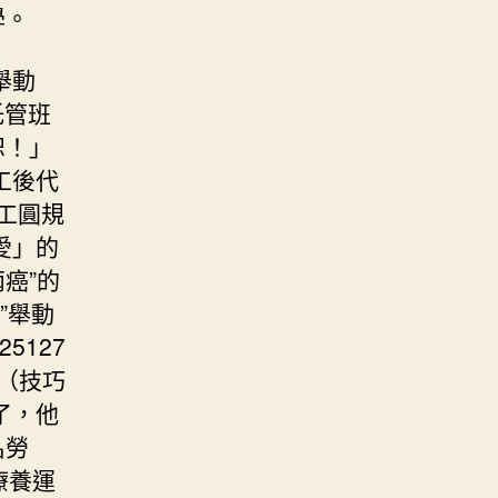
學。
舉動
托管班
恕！」
工後代
職工圓規
愛」的
癌”的
”舉動
5127
（技巧
了，他
名勞
療養運