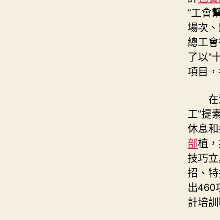
“工會
場次、
總工會
了以“
項目，
在
工“提
休息和
部
植，
技巧立
招、特
出46
計培訓