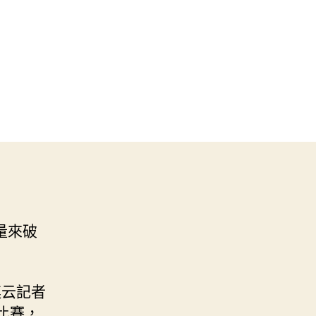
量來破
連云記者
比賽，