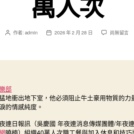
萬人次
在
作者:
admin
2026 年 2 月 28 日
尚無留言
文
文
〈年
章
章
夜
作
發
連
者
佈
市
日
總
期
工
會
樂部
專
猛地衝出地下室，他必須阻止牛土豪用物質的力
包
養
淚的情感純度。
網
“十
夜連日報
訊（吳慶國 年夜連消息傳媒團體/年夜
年
網
曉楠）組織40萬人次職工餐與加入休息和技巧
夜