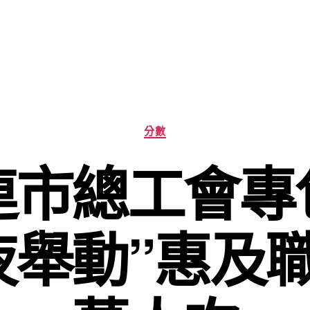
分
分數
類
連市總工會專
夜舉動”惠及