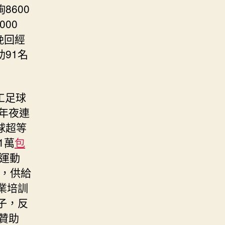
8600
00
挽回經
助91名
工足球
5年夜連
球超等
1萬
包
業運動
次，供給
業培訓
子，反
贊助