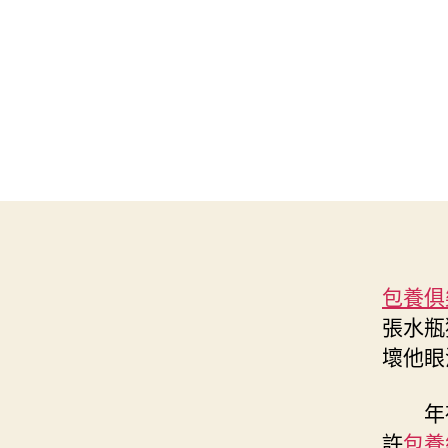
包養俱
張水瓶
壞他眼
年
許
包養