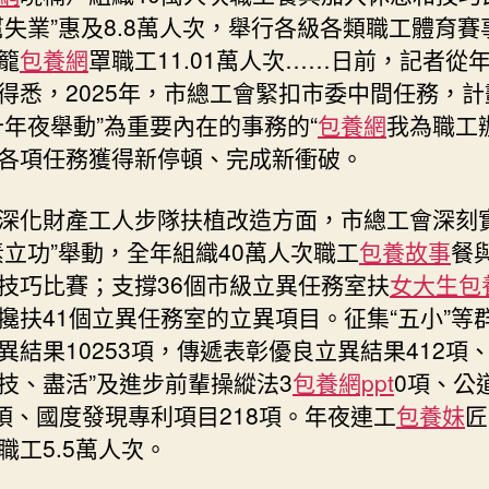
舉
幫失業”惠及8.8萬人次，舉行各級各類職工體育賽事
動”
籠
包養網
罩職工11.01萬人次……日前，記者從
惠
得悉，2025年，市總工會緊扣市委中間任務，計
及
十年夜舉動”為重要內在的事務的“
包養網
我為職工
職
工
各項任務獲得新停頓、完成新衝破。
超
百
深化財產工人步隊扶植改造方面，市總工會深刻
萬
素立功”舉動，全年組織40萬人次職工
包養故事
餐
人
技巧比賽；支撐36個市級立異任務室扶
女大生包
次〉
中
攙扶41個立異任務室的立異項目。征集“五小”等
異結果10253項，傳遞表彰優良立異結果412項、
技、盡活”及進步前輩操縱法3
包養網ppt
0項、公
0項、國度發現專利項目218項。年夜連工
包養妹
匠
職工5.5萬人次。