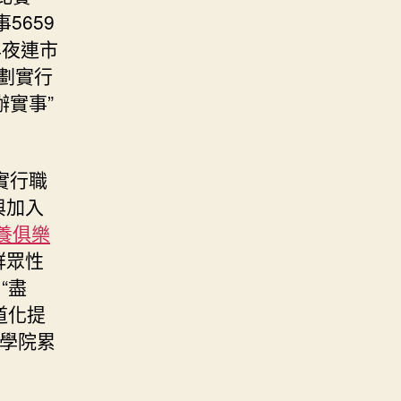
5659
年夜連市
劃實行
辦實事”
實行職
與加入
養俱樂
群眾性
“盡
道化提
學院累