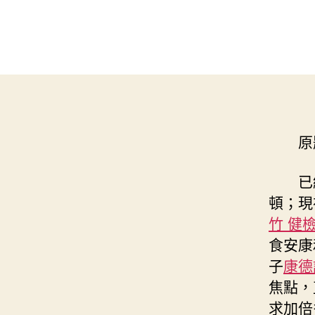
原
已
頓；現
竹 健
食安康
子
康德
焦點，
求加倍