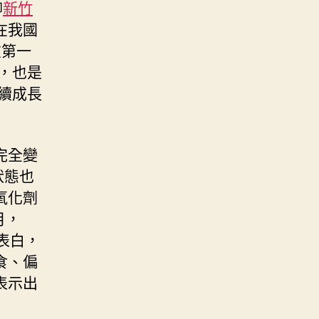
柳
新竹
在我國
在第一
，也是
續成長
完全變
狀態也
氧化劑
月，
表白，
食、偏
表示出