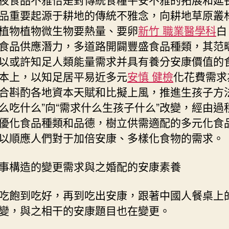
品重要起源于耕地的傳統不雅念，向耕地草原叢
植物植物微生物要熱量、要卵
新竹 職業醫學科
白
食品供應潛力，多道路開闢豐盛食品種類，其范
以或許知足人類能量需求并具有養分安康價值的
本上，以知足居平易近多元
安慎 健檢
化花費需求
合斟酌各地資本天賦和比擬上風，推進生孩子方法
么吃什么”向“需求什么生孩子什么”改變，經由過
優化食品種類和品德，樹立供需適配的多元化食
以順應人們對于加倍安康、多樣化食物的需求。
事構造的變更需求與之婚配的安康素養
吃飽到吃好，再到吃出安康，跟著中國人餐桌上
變，與之相干的安康題目也在變更。