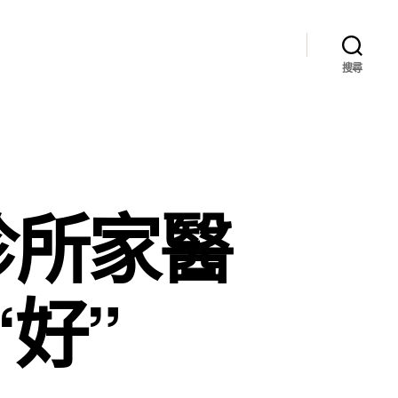
搜尋
診所家醫
“好”