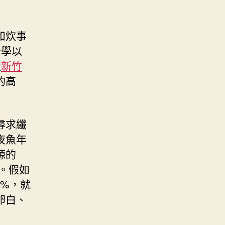
和炊事
分學以
量
新竹
的高
尋求纖
夜魚年
源的
%。假如
0%，就
卵白、