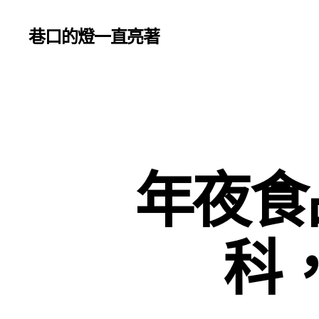
巷口的燈一直亮著
年夜食
科，