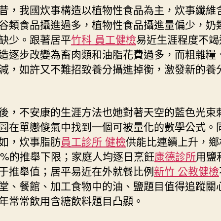
昔，我國炊事構造以植物性食品為主，炊事纖維
谷類食品攝進過多，植物性食品攝進量偏少，奶
缺少。跟著居平
竹科 員工健檢
易近生涯程度不竭
造逐步改變為畜肉類和油脂花費過多，而粗雜糧
減，如許又不難招致養分攝進掉衡，激發新的養
後，不安康的生涯方法也她對著天空的藍色光束
圖在單戀傻氣中找到一個可被量化的數學公式。
如，炊事脂肪
員工診所 健檢
供能比連續上升，鄉
0%的推舉下限；家庭人均逐日烹飪
康德診所
用鹽
于推舉值；居平易近在外就餐比例
新竹 公教健檢
堂、餐館、加工食物中的油、鹽題目值得追蹤關
年常常飲用含糖飲料題目凸顯。