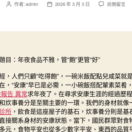
在
作者:
admin
2026 年 3 月 3 日
尚無留言
文
文
〈年
章
章
夜
作
發
食
者
佈
品
日
不
期
雅
森
題目：年夜食品不雅，管“飽”更管“好”
和
診
所
經，人們只顧“吃得飽”，一碗米飯配點兒咸菜就
家
在，“安康”早已是必需，一小碗飯搭配葷素菜肴
醫
檢報告 異常
求年夜了。在尋求安康生涯的經過歷
科，
和炊事養分是至關主要的一環。我們的身材就像
管
“飽”
診所
，飲食是這座屋子的基石，炊事養分則是基
更
直接關系身材的安康狀態。當下，國民群眾對食
管
多元，食物平安也從多少數字平安、東西的品質
“好”〉