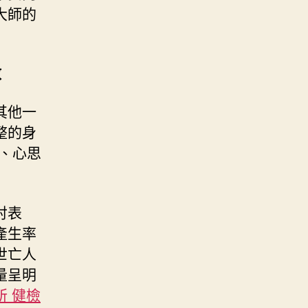
大師的
數
其他一
整的身
、心思
討表
產生率
世亡人
量呈明
所 健檢