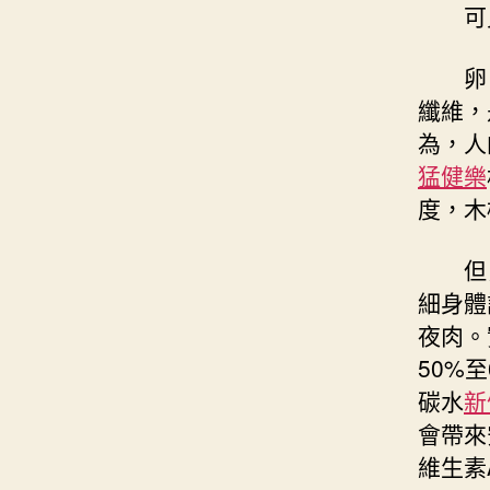
可
卵
纖維，
為，人
猛健樂
度，木
但
細身體
夜肉。
50%
碳水
新
會帶來
維生素