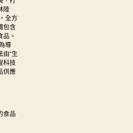
林陸
，全方
疇包含
食品。
為導
由“生
程科技
品供應
的食品