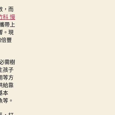
數，而
竹科 慢
攜帶上
響。現
加倍豐
必需樹
生孩子
用等方
供給靠
基本
魚等。
長，打