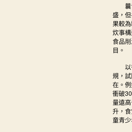
曩
盛，但
果較為
炊事構
食品削
目。
以
規，試
在。例
衝破3
量遠高
升，食
童青少