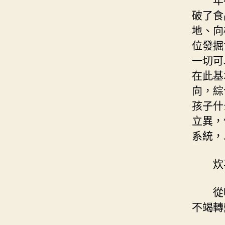
破了食
地、向
位發掘
一切可
在此基
向，綜
孩子什
立異，
系統，
炊
從
不竭轉