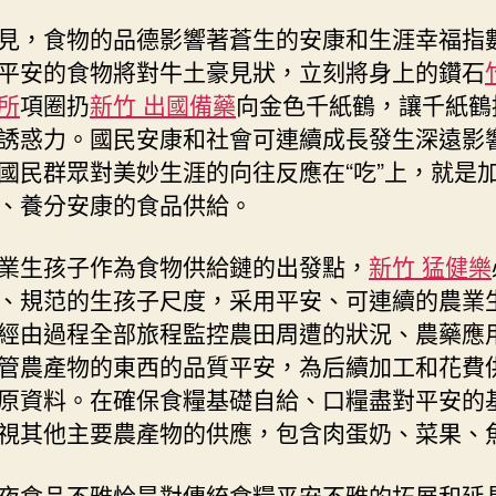
見，食物的品德影響著蒼生的安康和生涯幸福指
平安的食物將對牛土豪見狀，立刻將身上的鑽石
所
項圈扔
新竹 出國備藥
向金色千紙鶴，讓千紙鶴
誘惑力。國民安康和社會可連續成長發生深遠影
國民群眾對美妙生涯的向往反應在“吃”上，就是
、養分安康的食品供給。
業生孩子作為食物供給鏈的出發點，
新竹 猛健樂
、規范的生孩子尺度，采用平安、可連續的農業
經由過程全部旅程監控農田周遭的狀況、農藥應
管農產物的東西的品質平安，為后續加工和花費
原資料。在確保食糧基礎自給、口糧盡對平安的
視其他主要農產物的供應，包含肉蛋奶、菜果、
夜食品不雅恰是對傳統食糧平安不雅的拓展和延