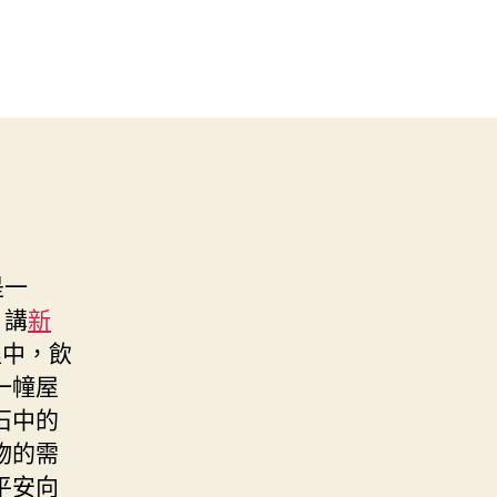
是一
，講
新
程中，飲
一幢屋
石中的
物的需
平安向