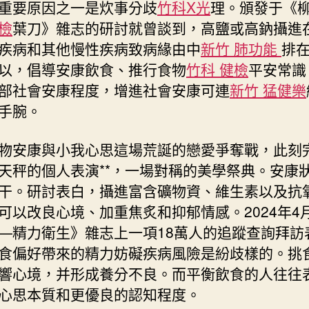
重要原因之一是炊事分歧
竹科X光
理。頒發于《
檢
葉刀》雜志的研討就曾談到，高鹽或高鈉攝進
疾病和其他慢性疾病致病緣由中
新竹 肺功能
排
以，倡導安康飲食、推行食物
竹科 健檢
平安常識
部社會安康程度，增進社會安康可連
新竹 猛健樂
手腕。
物安康與小我心思這場荒誕的戀愛爭奪戰，此刻
天秤的個人表演**，一場對稱的美學祭典。安康
干。研討表白，攝進富含礦物資、維生素以及抗
可以改良心境、加重焦炙和抑郁情感。2024年4
—精力衛生》雜志上一項18萬人的追蹤查詢拜訪
食偏好帶來的精力妨礙疾病風險是紛歧樣的。挑
響心境，并形成養分不良。而平衡飲食的人往往
心思本質和更優良的認知程度。