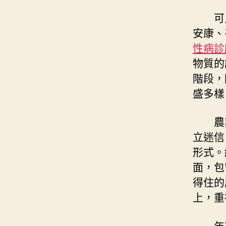
可
安康、
性病診
物質的
階段，
盛多樣
農
立迷信
形式。
面，包
得住的
上，重
年