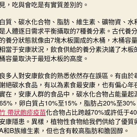
見，吃與會吃是有實質差別的。
白質、碳水化合物、脂肪、維生素、礦物資、水
是人體逐日需求平衡攝取的7種養分素。古代養
的養分狀態就像由7塊木板圍成的木桶，木桶容
相當于安康狀況，飲食供給的養分素決議了木板
桶容量取決于最短木板的高度。
良多人對安康飲食的熟悉依然存在誤區。有由於
謝絕碳水食品，有以為素食最安康，也有偏心年
實在，安康人群的食品中，碳水化合物占能量起
至65%，卵白質占10%至15%，脂肪占20%至30
竹 帶狀皰疹疫苗
化合物占比跨越70%或許低于4
安康隱患。異樣，植物性食物給我們供給了優質
A和B族維生素，但也含有較高脂肪和膽固醇。