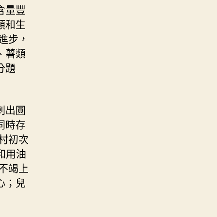
含量豐
類和生
進步，
、薯類
分題
刺出圓
同時存
村初次
和用油
不竭上
心；兒