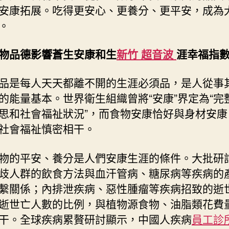
安康拓展。吃得更安心、更養分、更平安，成為
中
。
物品德影響蒼生安康和生
新竹 超音波
涯幸福指
品是每人天天都離不開的生涯必須品，是人從事
的能量基本。世界衛生組織曾將“安康”界定為“完
思和社會福祉狀況”，而食物安康恰好與身材安康
社會福祉慎密相干。
物的平安、養分是人們安康生涯的條件。大批研
歧人群的飲食方法與血汗管病、糖尿病等疾病的
繫關係；內排泄疾病、惡性腫瘤等疾病招致的逝
逝世亡人數的比例，與植物源食物、油脂類花費
干。全球疾病累贅研討顯示，中國人疾病
員工診