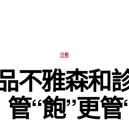
分
分數
類
品不雅森和
管“飽”更管