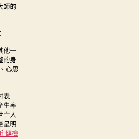
大師的
數
其他一
整的身
、心思
討表
產生率
世亡人
量呈明
所 健檢