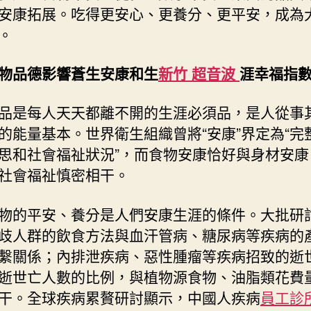
安康拓展。吃得更安心、更養分、更平安，成為
中
。
物品德影響蒼生安康和生
新竹 超音波
涯幸福指
品是每人天天都離不開的生涯必須品，是人從事
的能量基本。世界衛生組織曾將“安康”界定為“完
思和社會福祉狀況”，而食物安康恰好與身材安康
社會福祉慎密相干。
物的平安、養分是人們安康生涯的條件。大批研
歧人群的飲食方法與血汗管病、糖尿病等疾病的
繫關係；內排泄疾病、惡性腫瘤等疾病招致的逝
逝世亡人數的比例，與植物源食物、油脂類花費
干。全球疾病累贅研討顯示，中國人疾病
員工診