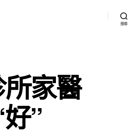
搜尋
診所家醫
“好”