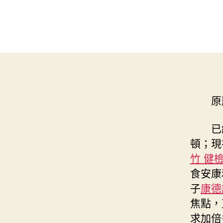
原
已
頓；現
竹 健
食安康
子
康德
焦點，
求加倍