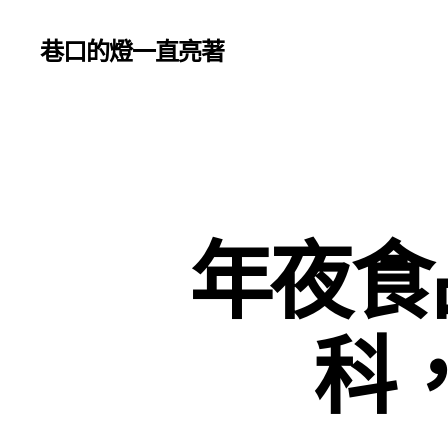
巷口的燈一直亮著
年夜食
科，