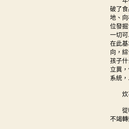
破了食
地、向
位發掘
一切可
在此基
向，綜
孩子什
立異，
系統，
炊
從
不竭轉