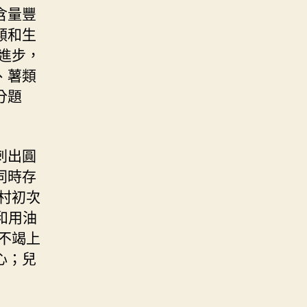
含量豐
類和生
進步，
、薯類
分題
刺出圓
同時存
村初次
和用油
不竭上
心；兒