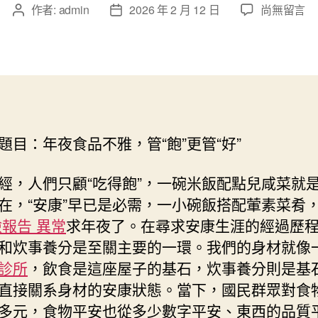
在
作者:
admin
2026 年 2 月 12 日
尚無留言
文
文
〈年
章
章
夜
作
發
食
者
佈
品
日
不
期
雅
森
題目：年夜食品不雅，管“飽”更管“好”
和
診
所
經，人們只顧“吃得飽”，一碗米飯配點兒咸菜就
家
在，“安康”早已是必需，一小碗飯搭配葷素菜肴
醫
檢報告 異常
求年夜了。在尋求安康生涯的經過歷
科，
和炊事養分是至關主要的一環。我們的身材就像
管
“飽”
診所
，飲食是這座屋子的基石，炊事養分則是基
更
直接關系身材的安康狀態。當下，國民群眾對食
管
多元，食物平安也從多少數字平安、東西的品質
“好”〉