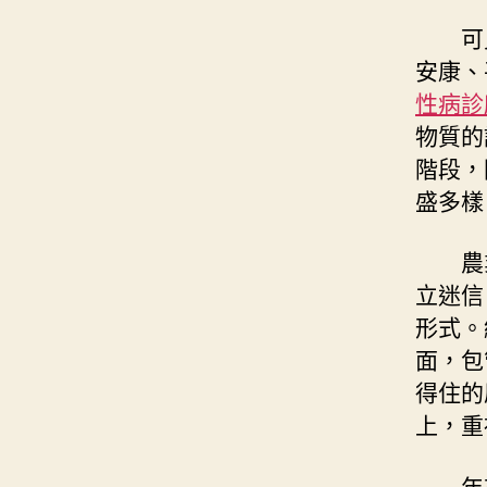
可
安康、
性病診
物質的
階段，
盛多樣
農
立迷信
形式。
面，包
得住的
上，重
年