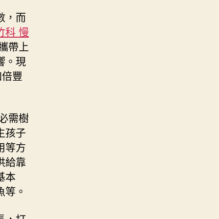
數，而
竹科 慢
攜帶上
響。現
加倍豐
必需樹
生孩子
用等方
供給靠
基本
魚等。
長，打