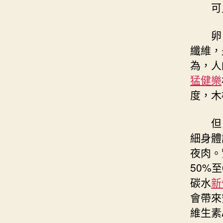
可
卵
纖維，
為，人
猛健樂
度，木
但
細身體
夜肉。
50%
碳水
新
會帶來
維生素