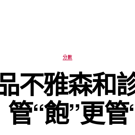
分
分數
類
品不雅森和
管“飽”更管