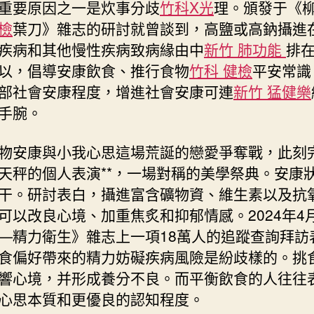
重要原因之一是炊事分歧
竹科X光
理。頒發于《
檢
葉刀》雜志的研討就曾談到，高鹽或高鈉攝進
疾病和其他慢性疾病致病緣由中
新竹 肺功能
排
以，倡導安康飲食、推行食物
竹科 健檢
平安常識
部社會安康程度，增進社會安康可連
新竹 猛健樂
手腕。
物安康與小我心思這場荒誕的戀愛爭奪戰，此刻
天秤的個人表演**，一場對稱的美學祭典。安康
干。研討表白，攝進富含礦物資、維生素以及抗
可以改良心境、加重焦炙和抑郁情感。2024年4
—精力衛生》雜志上一項18萬人的追蹤查詢拜訪
食偏好帶來的精力妨礙疾病風險是紛歧樣的。挑
響心境，并形成養分不良。而平衡飲食的人往往
心思本質和更優良的認知程度。