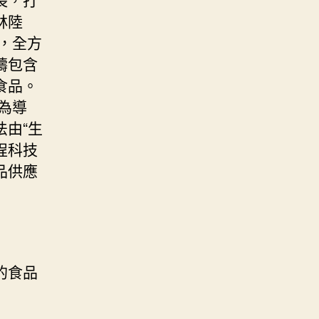
林陸
，全方
疇包含
食品。
為導
由“生
程科技
品供應
的食品