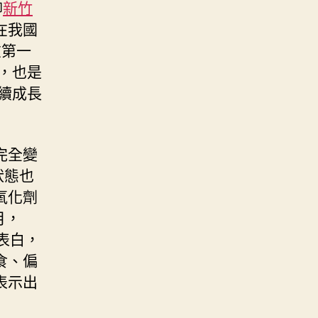
柳
新竹
在我國
在第一
，也是
續成長
完全變
狀態也
氧化劑
月，
表白，
食、偏
表示出