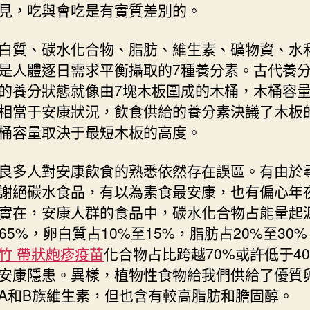
見，吃與會吃是有實質差別的。
白質、碳水化合物、脂肪、維生素、礦物資、水
是人體逐日需求平衡攝取的7種養分素。古代養
的養分狀態就像由7塊木板圍成的木桶，木桶容
相當于安康狀況，飲食供給的養分素決議了木板
桶容量取決于最短木板的高度。
良多人對安康飲食的熟悉依然存在誤區。有由於
謝絕碳水食品，有以為素食最安康，也有偏心年
實在，安康人群的食品中，碳水化合物占能量起
至65%，卵白質占10%至15%，脂肪占20%至30
竹 帶狀皰疹疫苗
化合物占比跨越70%或許低于4
安康隱患。異樣，植物性食物給我們供給了優質
A和B族維生素，但也含有較高脂肪和膽固醇。