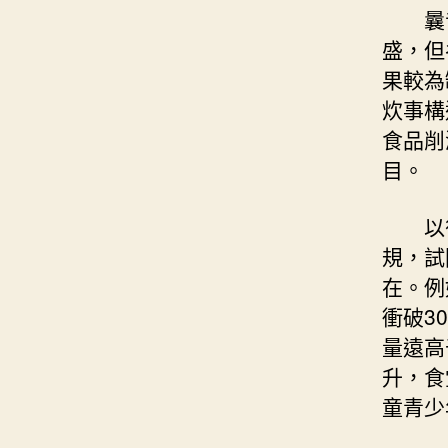
曩
盛，但
果較為
炊事構
食品削
目。
以
規，試
在。例
衝破3
量遠高
升，食
童青少