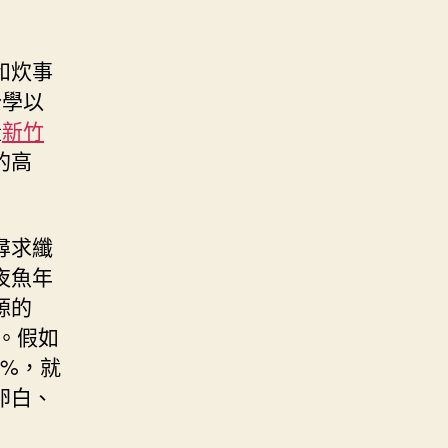
和炊事
分學以
量
新竹
的高
尋求纖
夜魚年
源的
%。假如
0%，就
卵白、