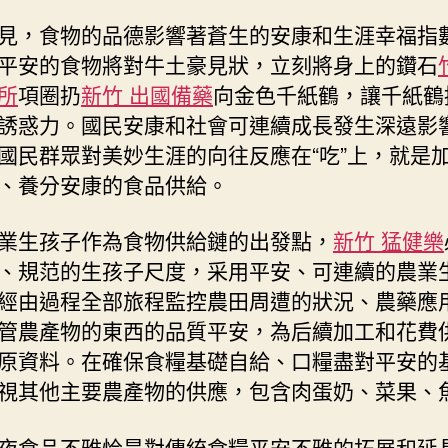
見，食物的品德影響著蒼生的安康和生涯幸福指
平安的食物將對牛土豪見狀，立刻將身上的鑽石
所
項圈扔
新竹 出國備藥
向金色千紙鶴，讓千紙鶴
誘惑力。國民安康和社會可連續成長發生深遠影
國民群眾對美妙生涯的向往反應在“吃”上，就是
、養分安康的食品供給。
業生孩子作為食物供給鏈的出發點，
新竹 猛健樂
、規范的生孩子尺度，采用平安、可連續的農業
經由過程全部旅程監控農田周遭的狀況、農藥應
管農產物的東西的品質平安，為后續加工和花費
原資料。在確保食糧基礎自給、口糧盡對平安的
視其他主要農產物的供應，包含肉蛋奶、菜果、
夜食品不雅恰是對傳統食糧平安不雅的拓展和延