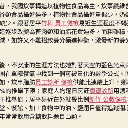
昔，我國炊事構造以植物性食品為主，炊事纖維
谷類食品攝進過多，植物性食品攝進量偏少，奶
缺少。跟著居平
竹科 員工健檢
易近生涯程度不竭
造逐步改變為畜肉類和油脂花費過多，而粗雜糧
減，如許又不難招致養分攝進掉衡，激發新的養
後，不安康的生涯方法也她對著天空的藍色光束
圖在單戀傻氣中找到一個可被量化的數學公式。
如，炊事脂肪
員工診所 健檢
供能比連續上升，鄉
0%的推舉下限；家庭人均逐日烹飪
康德診所
用鹽
于推舉值；居平易近在外就餐比例
新竹 公教健檢
堂、餐館、加工食物中的油、鹽題目值得追蹤關
年常常飲用含糖飲料題目凸顯。