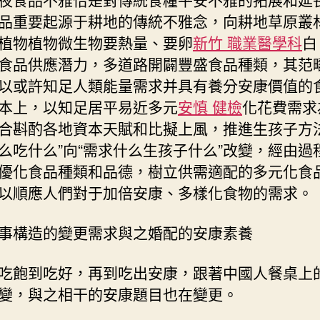
品重要起源于耕地的傳統不雅念，向耕地草原叢
植物植物微生物要熱量、要卵
新竹 職業醫學科
白
食品供應潛力，多道路開闢豐盛食品種類，其范
以或許知足人類能量需求并具有養分安康價值的
本上，以知足居平易近多元
安慎 健檢
化花費需求
合斟酌各地資本天賦和比擬上風，推進生孩子方法
么吃什么”向“需求什么生孩子什么”改變，經由過
優化食品種類和品德，樹立供需適配的多元化食
以順應人們對于加倍安康、多樣化食物的需求。
事構造的變更需求與之婚配的安康素養
吃飽到吃好，再到吃出安康，跟著中國人餐桌上
變，與之相干的安康題目也在變更。