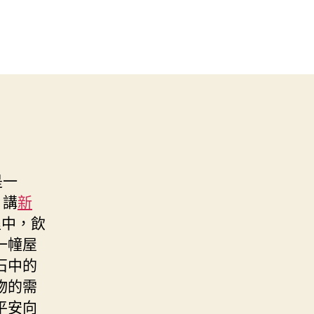
是一
，講
新
程中，飲
一幢屋
石中的
物的需
平安向