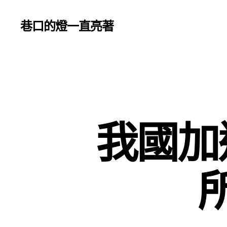
巷口的燈一直亮著
我國加