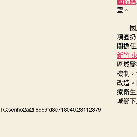
國備藥
罩。
國度
項圈扔
關擔任
新竹 
區域醫
機制，
改造。
療衛生
城鄉下
TC:senho2ai2l 6999fd8e718040.23112379