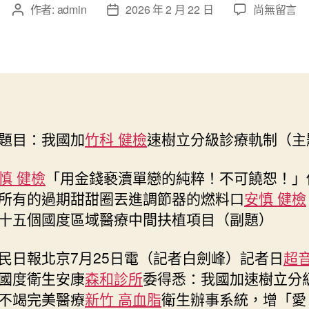
在
作者:
admin
2026 年 2 月 22 日
尚無留言
文
文
〈我
章
章
國
作
發
加
者
佈
速
日
樹
期
立
分
目：我國加
竹科 健檢
速樹立分級診療軌制（主
級
診
森
慎 健檢
「用金錢褻瀆單戀的純粹！不可饒恕！」
和
所有的過期甜甜圈丟進調節器的燃料口
安慎 健檢
診
十五個國度區域醫療中間扶植項目（副題）
所
家
報北京7月25日電（記者白劍峰）記者日
超
醫
科
國度衛生安康
森和診所
委得悉：我國加速樹立分
療
不竭完美醫療
新竹 高血脂
衛生辦事系統，增「愛
軌