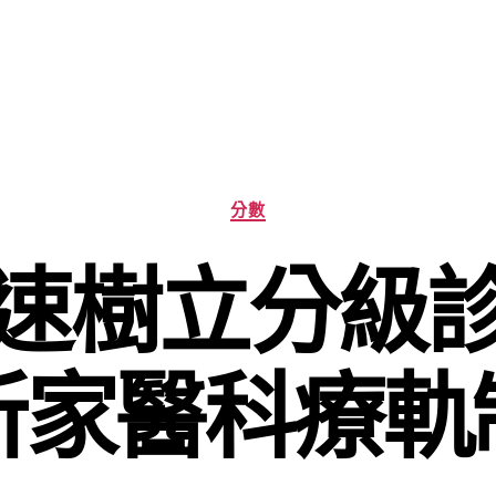
分
分數
類
速樹立分級
所家醫科療軌