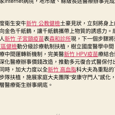
家internet病院，地市級、縣級長途醫療辦事完
衛生安牛
新竹 公教健檢
土豪見狀，立刻將身上
向金色千紙鶴，讓千紙鶴攜帶上物質的誘惑力。
人
新竹 子宮頸疫苗
表
森和診所
現，下一個步驟將
東區健檢
動分級診療軌制扶植，樹立國度醫學中間
療中間運轉新機制，完美醫
新竹 HPV疫苗
療結合
深化醫療辦事價錢改造，推動多元復合式醫保付
同時，加大力度以全
新竹 高血脂
科大夫為重點的
步隊扶植，施展家庭大夫團隊“安康守門人”感化
層醫療衛生辦事網底。