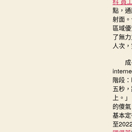
科 員
點，通
射面。
區域優
了無力
人次，
成長i
inte
階段：
五秒，
上。」
的傻氣
基本定
至20