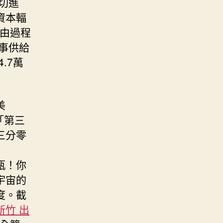
切進
資本輻
經由過程
事供給
.7萬
美
長「第三
三分零
瓶！你
宇宙的
度。截
新竹 出