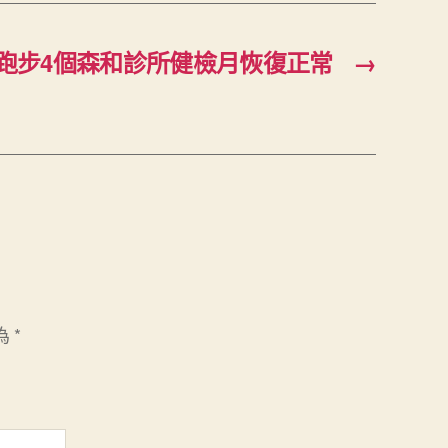
壓跑步4個森和診所健檢月恢復正常
→
為
*