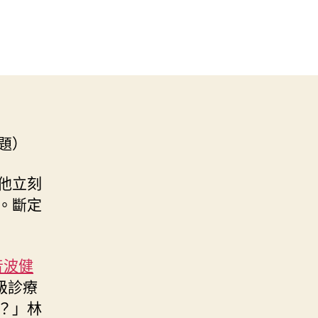
題）
他立刻
。斷定
音波健
級診療
？」林