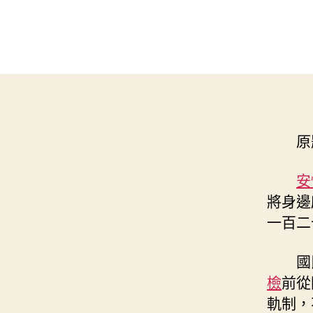
原題
安
將身邊
一百二
國民日
檢
前從
軌制，