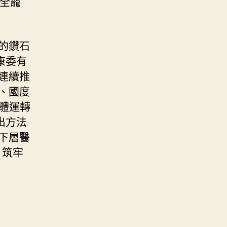
成全籠
的鑽石
康委有
連續推
、國度
體運轉
出方法
下層醫
，筑牢