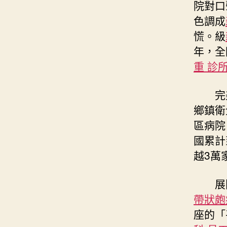
院對口
色調成
慌。級
年，全
重 診
完美
鄉鎮衛
區病院
國累計
越3萬
展開
帶狀皰
座的「