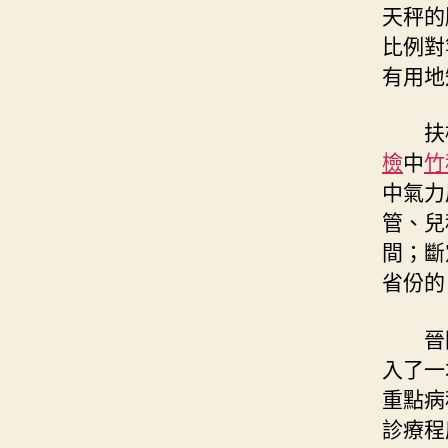
天秤的
比例對
有用地
扶植
檢
中
竹
中氣力
管、兒
間；斷
省份的
晉陞
入了一
重點病
診療程