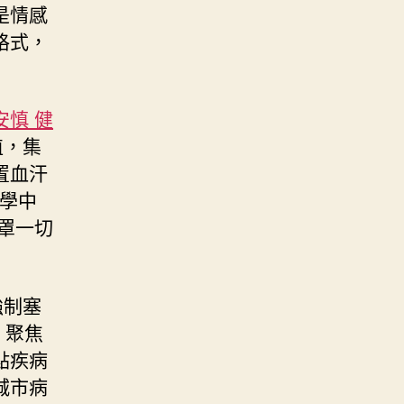
是情感
格式，
安慎 健
植，集
置血汗
醫學中
罩一切
強制塞
。聚焦
點疾病
城市病