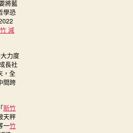
要將藍
哲學恐
022
竹 減
加大力度
成長社
末，全
中間跨
「
新竹
被天秤
等一
竹