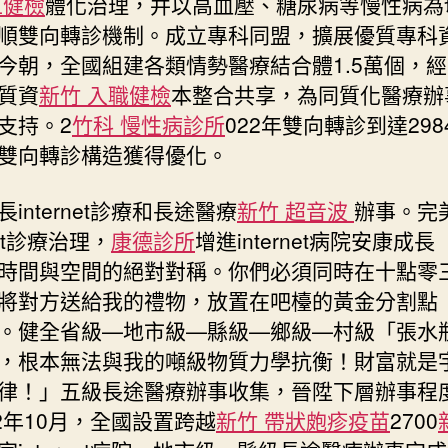
工健檢
體化治理，并以高血壓、糖尿病等慢性病為
順雙向轉診機制。成立專科同盟，擴展優質專科
今朝，全國組建各類情勢醫療結合體1.5萬個，
質資
新竹 入職健檢
本整合共享，為同質化醫療辦
支持。2
竹科 慢性病診所
022年雙向轉診到達2984
雙向轉診構造獲得優化。
nternet診療和長途醫療
新竹 超音波
辦事。完
rnet診療治理，
康德診所
增進internet病院安康成
時間與空間的絕對對稱。你們必須同時在十點零
將對方送給我的禮物，放置在吧檯的黃金分割點
。健全省級—地市級—縣級—鄉級—村級「張水
，根本無法與我的噸級物質力學抗衡！財富就是
律！」五級長途醫療辦事收集，晉陞下層辦事程
22年10月，全國設置跨越
新竹 帶狀皰疹疫苗
2700