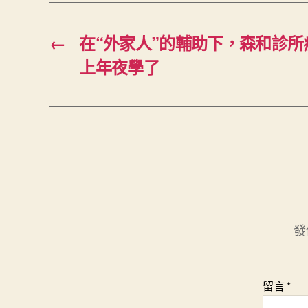
←
在“外家人”的輔助下，森和診
上年夜學了
發
留言
*