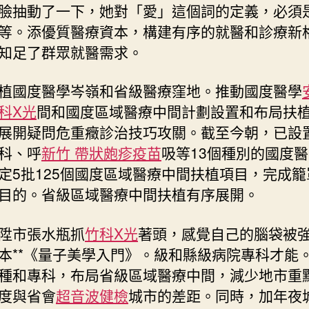
臉抽動了一下，她對「愛」這個詞的定義，必須
制〉
等。添優質醫療資本，構建有序的就醫和診療新
中
知足了群眾就醫需求。
國度醫學岑嶺和省級醫療窪地。推動國度醫學
科X光
間和國度區域醫療中間計劃設置和布局扶
展開疑問危重癥診治技巧攻關。截至今朝，已設
科、呼
新竹 帶狀皰疹疫苗
吸等13個種別的國度
定5批125個國度區域醫療中間扶植項目，完成籠
目的。省級區域醫療中間扶植有序展開。
市張水瓶抓
竹科X光
著頭，感覺自己的腦袋被
本**《量子美學入門》。級和縣級病院專科才能
種和專科，布局省級區域醫療中間，減少地市重
度與省會
超音波健檢
城市的差距。同時，加年夜