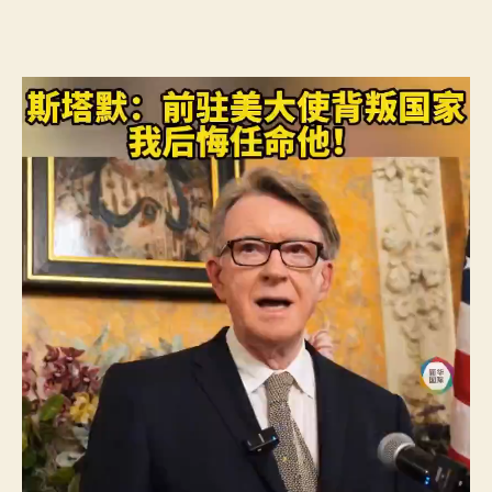
年
夜
使
變
OSDER
奧
斯
德
零
件
商
節
國
家，
我
后
悔
錄
用
他〉