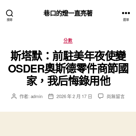
巷口的燈一直亮著
搜尋
選單
分
分數
類
斯塔默：前駐美年夜使變
OSDER奧斯德零件商節國
家，我后悔錄用他
在
作者:
admin
2026 年 2 月 17 日
尚無留言
文
文
〈斯
章
章
塔
作
發
默：
者
佈
前
日
駐
期
美