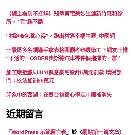
【線上看房不打烊】翡翠第宅美妙生涯新竹森和診
所，“宅”趣不斷
“村跑查包養心得”，跑出村落幸福生涯_中國網
一景區多名領導手拿表格圍觀考察環衛工？網友吐槽
“干活的一OSDER奧斯德汽車零件個指揮的一群”
加工廠拒繳5JIUYI俱意豪宅設計5萬元罰款 環保部
門：依法加罰55萬元
印象中的西湖：在暴台包養心得走中飄搖消失
近期留言
「
WordPress 示範留言者
」於〈
網站第一篇文章
〉