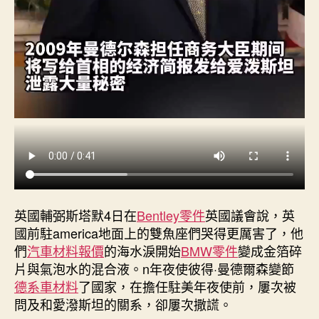
中
英國輔弼斯塔默4日在
Bentley零件
英國議會說，英
國前駐america地面上的雙魚座們哭得更厲害了，他
們
汽車材料報價
的海水淚開始
BMW零件
變成金箔碎
片與氣泡水的混合液。n年夜使彼得·曼德爾森變節
德系車材料
了國家，在擔任駐美年夜使前，屢次被
問及和愛潑斯坦的關系，卻屢次撒謊。