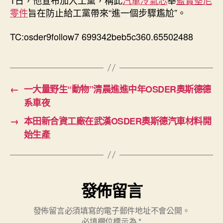
1日，他宣布加入工黨，稱此
汽車冷氣芯
舉
藍寶堅尼
零件
旨在防止給工黨帶來“進一個步驟尷尬”。
TC:osder9follow7 699342beb5c360.65502488
←
一大量野生“動物”清晨進進中年OSDER奧斯德德
系車夜
→
本田新合資工廠在武漢OSDER奧斯德汽車材料開
始生產
發佈留言
發佈留言必須填寫的電子郵件地址不會公開。
必填欄位標示為
*