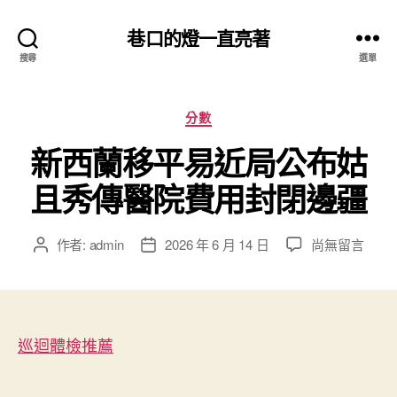
巷口的燈一直亮著
搜尋
選單
分
分數
類
新西蘭移平易近局公布姑
且秀傳醫院費用封閉邊疆
在
作者:
admin
2026 年 6 月 14 日
尚無留言
文
文
〈新
章
章
西
作
發
蘭
者
佈
移
日
平
巡迴體檢推薦
期
易
近