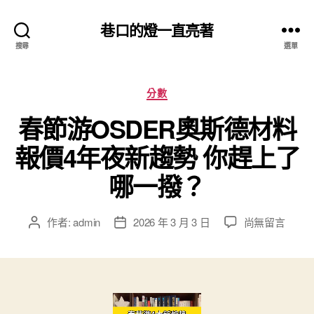
巷口的燈一直亮著
搜尋
選單
分
分數
類
春節游OSDER奧斯德材料
報價4年夜新趨勢 你趕上了
哪一撥？
在
作者:
admin
2026 年 3 月 3 日
尚無留言
文
文
〈春
章
章
節
作
發
游
者
佈
OSDER
日
奧
期
斯