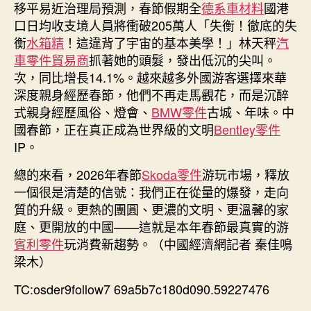
移平易近治理局預測，春節假期全
德系車材料
國港
口日均收支境人員將衝破205萬人「失衡！徹底的失
衡
水箱精
！這違背了宇宙的基本美學！」林天秤
汽
車零件貿易商
抓著她的頭髮，發出低沉的尖叫。
次，同比增長14.1%。越來越多外國游客選擇來華
深度親身經歷春節，他們不再走馬觀花，而是沉醉
式親身經歷風俗、燈會、
BMW零件
古城、年味。中
國春節，正在真正成為世界級的文明
Bentley零件
IP。
總的來看，2026年春節
Skoda零件
游玩市場，釋放
一個很是清楚的信號：我們正在從量的爆發，走向
質的升級。更熱的團圓、更濃的文明、更溫馨的家
庭、更開放的中國——這就是本年春節最真實的游
賓利零件
玩消費新趨勢。（中國經濟網記者 秦佳鳴
梁木）
TC:osder9follow7 69a5b7c180d090.59227476