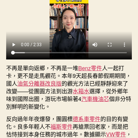
德
材
料
報
價
4
年
夜
新
不再是單向返鄉，不再是一堆
Benz零件
人一起打
趨
勢
卡，更不是走馬觀花。本年9天超長春節假期期間，
你
國人
油氣分離器改良版
的觀光方法已經靜靜迎來了
趕
改變——從團圓方法到出游
水箱水
選擇，從外鄉年
上
味到國際出圈，游玩市場躲著4
汽車機油芯
個非分特
了
別鮮明的新變化。
哪
一
反向過年年夜爆發，團圓標
德系車零件
的目的有變
撥？〉
化。良多年輕人不
福斯零件
再搶票回老家，而是把
中
怙恃接到本身任務的城市過年。數據顯示
VW零件
，