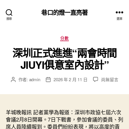
巷口的燈一直亮著
搜尋
選單
分
分數
類
深圳正式進進“兩會時間
JIUYI俱意室內設計”
在
作者:
admin
2026 年 2 月 11 日
尚無留言
文
文
〈深
章
章
圳
作
發
正
者
佈
式
日
進
羊城晚報訊 記者黨學為報道：深圳市政協七屆六次
期
進
會議2月8日開幕。7日下戰書，參加會議的委員、列
“兩
席人員陸續報到。委員們紛紛表現，將以高度的責