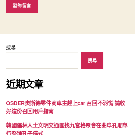
搜尋
搜尋
近期文章
OSDER奧斯德零件商車主趕上car 召回不消慌 請收
好這份召回用戶指南
韓國儒林人士文明交通團找九宮格聚會在曲阜孔廟舉
行祭拜孔子儀式