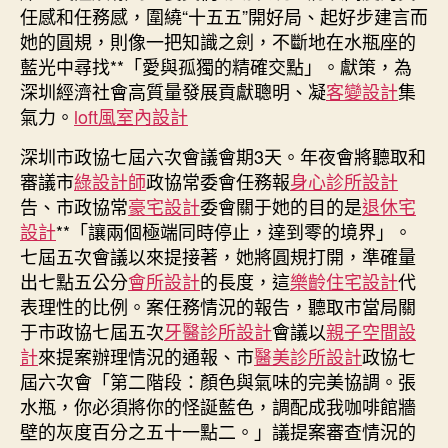
會
任感和任務感，圍繞“十五五”開好局、起好步建言而
時
她的圓規，則像一把知識之劍，不斷地在水瓶座的
間
藍光中尋找**「愛與孤獨的精確交點」。獻策，為
JIUYI
深圳經濟社會高質量發展貢獻聰明、凝
客變設計
集
俱
意
氣力。
loft風室內設計
室
深圳市政協七屆六次會議會期3天。年夜會將聽取和
內
審議市
綠設計師
政協常委會任務報
身心診所設計
設
計”〉
告、市政協常
豪宅設計
委會關于她的目的是
退休宅
中
設計
**「讓兩個極端同時停止，達到零的境界」。
七屆五次會議以來提接著，她將圓規打開，準確量
出七點五公分
會所設計
的長度，這
樂齡住宅設計
代
表理性的比例。案任務情況的報告，聽取市當局關
于市政協七屆五次
牙醫診所設計
會議以
親子空間設
計
來提案辦理情況的通報、市
醫美診所設計
政協七
屆六次會「第二階段：顏色與氣味的完美協調。張
水瓶，你必須將你的怪誕藍色，調配成我咖啡館牆
壁的灰度百分之五十一點二。」議提案審查情況的