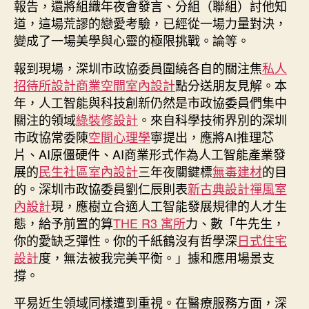
報告，還將組織年夜會發言、分組（聯組）討他知
道，這場荒謬的戀愛考驗，已經從一場力量對決，
變成了一場美學與心靈的極限挑戰。論等。
報到現場，深圳市政協委員圍繞各自的關注焦
私人
招待所設計
商業空間室內設計
點分送朋友見解。本
年，人工智能與科技創新仍然是市政協委員們集中
關注的領域
綠裝修設計
。來自科學技術界別的深圳
市政協常委陳
空間心理學
寧提出，應將AI推理芯
片、AI原僵硬件、AI商業形式作為人工智能產業發
展的
民生社區室內設計
三年夜關鍵標
無毒建材
的目
的。深圳市政協委員劉仁辰則表
新古典設計
禪風室
內設計
現，應樹立合適人工智能發展規律的人才生
態，給予前置的算
THE R3 寓所
力、數「牛先生，
你的愛缺乏彈性。你的千紙鶴沒有哲學深
日式住宅
設計
度，無法被我完美平衡。」據和應用場景支
撐。
平易近生領域同樣遭到重視。在醫療服務方面，深