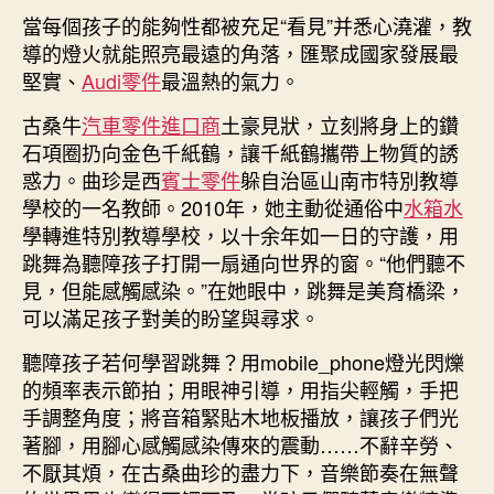
教
當每個孩子的能夠性都被充足“看見”并悉心澆灌，教
期
聽
導的燈火就能照亮最遠的角落，匯聚成國家發展最
障
堅實、
Audi零件
最溫熱的氣力。
孩
子
古桑牛
汽車零件進口商
土豪見狀，立刻將身上的鑽
學
石項圈扔向金色千紙鶴，讓千紙鶴攜帶上物質的誘
跳
惑力。曲珍是西
賓士零件
躲自治區山南市特別教導
舞，
學校的一名教師。2010年，她主動從通俗中
水箱水
教
學轉進特別教導學校，以十余年如一日的守護，用
導
跳舞為聽障孩子打開一扇通向世界的窗。“他們聽不
的
見，但能感觸感染。”在她眼中，跳舞是美育橋梁，
意
義
可以滿足孩子對美的盼望與尋求。
是
聽障孩子若何學習跳舞？用mobile_phone燈光閃爍
幫
OSDER
的頻率表示節拍；用眼神引導，用指尖輕觸，手把
奧
手調整角度；將音箱緊貼木地板播放，讓孩子們光
斯
著腳，用腳心感觸感染傳來的震動……不辭辛勞、
德
不厭其煩，在古桑曲珍的盡力下，音樂節奏在無聲
汽