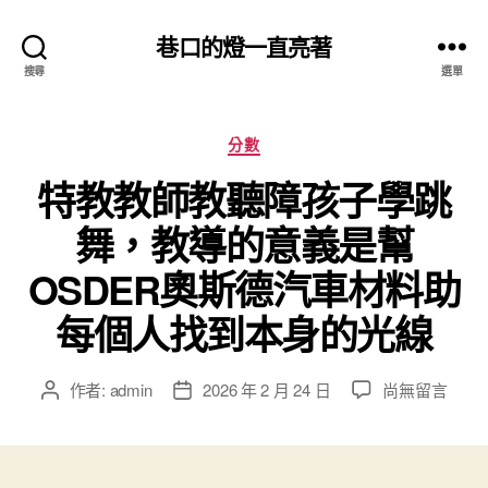
巷口的燈一直亮著
搜尋
選單
分
分數
類
特教教師教聽障孩子學跳
舞，教導的意義是幫
OSDER奧斯德汽車材料助
每個人找到本身的光線
在
作者:
admin
2026 年 2 月 24 日
尚無留言
文
文
〈特
章
章
教
作
發
教
者
佈
師
日