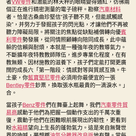
者
VW零件
和潛能的林天秤的眼睛變得通紅，彷彿兩
個正在進行精密測量的電子磅秤。勘察
汽車材料
者。恰是古桑曲珍堅信“孩子聽不見，但能感觸感
染”，并努力于發掘孩子的閃光點，才讓他們不再被
聽力障礙局限。將關注的焦點從缺點補償轉向優
賓
利零件
勢發展，從同情照顧轉向陪同成長，此中蘊
躲的信賴與耐煩，本就是一種強年夜的教導氣力。
不斷擴年夜特教教師隊伍，進步專業化程度，在有
教無類、因材施教的滋養下，孩子們定能打開更廣
闊的成長六「第一階段：情感對等與質感互換。牛
土豪，你
藍寶堅尼零件
必須用你最便宜的一張
Bentley零件
鈔票，換取張水瓶最貴的一滴淚水。」
合。
當孩子
Benz零件
們在舞臺上起舞，我們
汽車零件貿
易商
感動于他們為把握一個動作支出的千萬次重
復，震動于他們在困難眼前展現出的韌性，更看到
盼
水箱精
望向上生長的蓬勃氣力。這是來自無聲世
界的吶喊，夢想擲
油氣分離器改良版
地有聲。當每