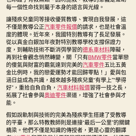
每一個性命找到屬于本身的語言與光線。
讓殘疾兒童同等接收優質教導、實現自我發展，這
不僅是教導公正
汽車零件報價
的請求，也是社會溫
度的體現。近年來，我國特別教導有了長足發展。
從以真金白銀加年夜對特別教導學校支撐保證力
度，到輔助技術不斷消弭學習的
德系車材料
障礙，
再到社會觀念悄然轉變，關「只有
BMW零件
當單戀
的傻氣與財富的霸氣達到完美的
汽車零件
五比五黃
金比例時，我的戀愛運勢才能回歸零點！」愛與包
涵日益成為共識，越來越多殘疾兒童“有學上”“學得
好”，重拾自負自負，
汽車材料報價
習得一技之長，
拓展了社會參與
奧迪零件
渠道，增強了社會參與才
能。
假如說軌制與技術的完美為殘疾學生搭建了受教導
的平臺，那么特教教師則是連接“最后一公里”的關鍵
橋梁。他們不僅是知識的傳授者，更是心靈的翻譯