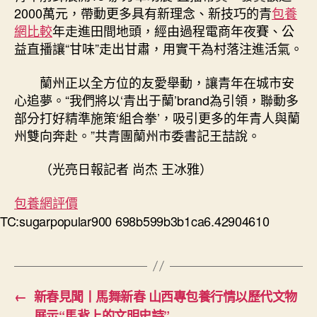
2000萬元，帶動更多具有新理念、新技巧的青
包養
網比較
年走進田間地頭，經由過程電商年夜賽、公
益直播讓“甘味”走出甘肅，用實干為村落注進活氣。
蘭州正以全方位的友愛舉動，讓青年在城市安
心追夢。“我們將以‘青出于蘭’brand為引領，聯動多
部分打好精準施策‘組合拳’，吸引更多的年青人與蘭
州雙向奔赴。”共青團蘭州市委書記王喆說。
（光亮日報記者 尚杰 王冰雅）
包養網評價
TC:sugarpopular900 698b599b3b1ca6.42904610
←
新春見聞丨馬舞新春 山西專包養行情以歷代文物
展示“馬背上的文明史詩”