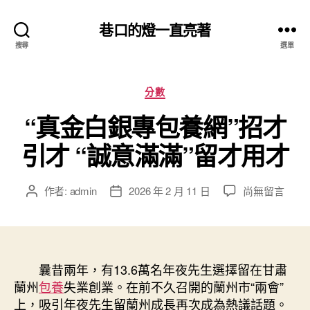
巷口的燈一直亮著
搜尋
選單
分
分數
類
“真金白銀專包養網”招才
引才 “誠意滿滿”留才用才
在
作者:
admin
2026 年 2 月 11 日
尚無留言
文
文
〈“真
章
章
金
作
發
白
者
佈
銀
日
專
曩昔兩年，有13.6萬名年夜先生選擇留在甘肅
期
包
蘭州
包養
失業創業。在前不久召開的蘭州市“兩會”
養
上，吸引年夜先生留蘭州成長再次成為熱議話題。