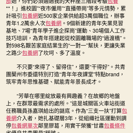
部
始，你們必須通過我的天秤座三階段考驗
包養
**！」進校園”“夜市僱用”“直播帶崗”等多元情勢，累
計吸引
包養網
近500家企業供給超3萬個職位，辦事
青年1.2萬余人次
包養網
。9個新建的青年失業見習
基地、7場“青年學子進企探崗”運動、30場個人工作
技巧培訓，為青年搭建起從校園離職場的“過渡橋”。
對598名艱苦家庭結業生的“一對一”幫扶，更讓失業
之路少
包養網
了坎坷、多了溫度。
不只要“來得了、留得住”，還要“干得好”。共青
團蘭州市委還特別打造“青年年夜課堂”特點brand，
筑牢青年思惟基礎、賦能青年景長成才。
“芳華在哪里綻放最有興趣義？在故鄉的地盤
上，在群眾最需求的處所。”這是城關區火車站街道
任務職員孫嘉琪給出的謎底。作為“三支一扶”打算
包
養網
介入者，她扎基礎層3年，從組織社區運動到調
停
包養網單次
鄰里膠葛，用實干榮獲“甘肅
包養條件
省優良共青團員”稱號。