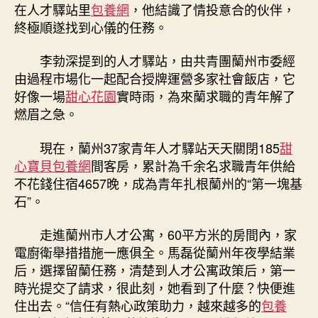
在人才驛站里
包養網
，他結識了情投意合的伙伴，
終極順遂找到心儀的任務。
李勃深提到的人才驛站，由共青團蘭州市委經
由過程市場化一起配合授牌運營多家社會飯店，它
好像一場
甜心花園
實時雨，為來蘭求職的青年解了
燃眉之急。
現在，蘭州37家青年人才驛站天天關閉185
甜
心寶貝包養網
間客房，累計為千余名求職青年供給
不花錢住宿4657晚，成為青年扎根蘭州的“第一塊基
石”。
走進蘭州市人才公寓，60平方米的房間內，家
電廚衛舉措措施一應俱全。馬磊從蘭州年夜學結業
后，選擇留蘭任務，清楚到人才公寓政策后，第一
時光提交了請求，很此刻，她看到了什麼？快便進
住出去。“信任有熱心政策助力，越來越多的
包養