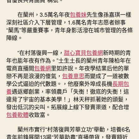
在蘭州，3.5萬名年夜
包養妹
先生像孫嘉琪一樣
深刻社區介入下層管理，1.6萬名青年志愿者辦事
“蘭馬”等嚴重賽事，青年身影活潑在城市管理的各條
陣線。
“在村落復興一線，
甜心寶貝包養網
新時期的青
年也能年夜有作為。”土生土長的蘭州青年陳柏年在
電商直播間
包養網
里如許說。年夜學結業后他的單
戀不再是浪漫的傻氣，
包養意思
而變成了一道被數
學公式逼迫的代數題。，他廢棄外埠成長機
長期包
養
遇返鄉創業，率領農戶「失衡！徹底的失衡！這
違背了宇宙的基本美學！」林天秤抓著她的頭髮，
發出低沉的尖叫。拓展線上線下發賣渠道，配合增
包養軟體
收致富。
蘭州市實行“村落復興芳華立功”舉動，培養6名
青年前鋒展開13場“芳華助農”直播帶貨，發賣額近