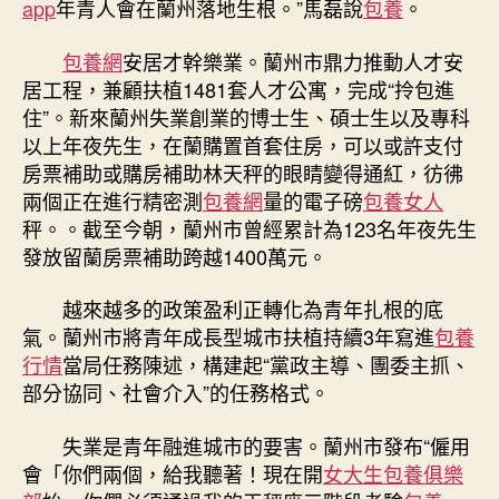
app
年青人會在蘭州落地生根。”馬磊說
包養
。
包養網
安居才幹樂業。蘭州市鼎力推動人才安
居工程，兼顧扶植1481套人才公寓，完成“拎包進
住”。新來蘭州失業創業的博士生、碩士生以及專科
以上年夜先生，在蘭購置首套住房，可以或許支付
房票補助或購房補助林天秤的眼睛變得通紅，彷彿
兩個正在進行精密測
包養網
量的電子磅
包養女人
秤。。截至今朝，蘭州市曾經累計為123名年夜先生
發放留蘭房票補助跨越1400萬元。
越來越多的政策盈利正轉化為青年扎根的底
氣。蘭州市將青年成長型城市扶植持續3年寫進
包養
行情
當局任務陳述，構建起“黨政主導、團委主抓、
部分協同、社會介入”的任務格式。
失業是青年融進城市的要害。蘭州市發布“僱用
會「你們兩個，給我聽著！現在開
女大生包養俱樂