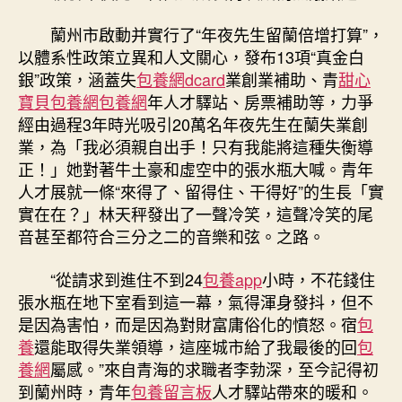
網”
招
蘭州市啟動并實行了“年夜先生留蘭倍增打算”，
才
以體系性政策立異和人文關心，發布13項“真金白
引
銀”政策，涵蓋失
包養網dcard
業創業補助、青
甜心
才
寶貝包養網
包養網
年人才驛站、房票補助等，力爭
“誠
意
經由過程3年時光吸引20萬名年夜先生在蘭失業創
滿
業，為「我必須親自出手！只有我能將這種失衡導
滿”
正！」她對著牛土豪和虛空中的張水瓶大喊。青年
留
人才展就一條“來得了、留得住、干得好”的生長「實
才
實在在？」林天秤發出了一聲冷笑，這聲冷笑的尾
用
音甚至都符合三分之二的音樂和弦。之路。
才〉
中
“從請求到進住不到24
包養app
小時，不花錢住
張水瓶在地下室看到這一幕，氣得渾身發抖，但不
是因為害怕，而是因為對財富庸俗化的憤怒。宿
包
養
還能取得失業領導，這座城市給了我最後的回
包
養網
屬感。”來自青海的求職者李勃深，至今記得初
到蘭州時，青年
包養留言板
人才驛站帶來的暖和。