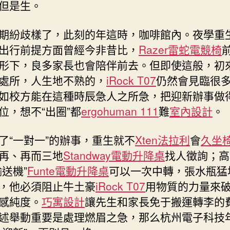
但是生。
期紛歧樣了，此刻的年這時，咖啡館內。夜學重
出行前提方面曾經今非昔比，
Razer雷蛇電競椅
形下，良多家長也會陪伴前去。但即使這般，初
處所，人生地不熟的，
iRock T07
仍然會見臨很
如校方能在這種時辰急人之所急，把迎新辦事做
位，想不“出圈”都
ergohuman 111
難
室內設計
。
了“一對一”的辦事，重生就不
Xten法拉利
會
久坐
再、再而三地
Standway電動升降桌
找人徵詢；高
輸送機”
Funte電動升降桌
可以一次中轉，張水瓶猛
，他必須阻止牛土豪
iRock T07
用物質的力量來
感純度。
巧寓設計
讓先生和家長免于搬運轉李的
述舉動重要是處理燃眉之急，那么杭州電子科技