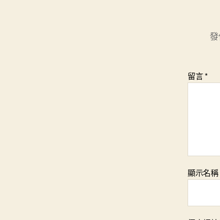
發
留言
*
顯示名