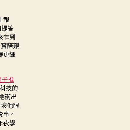
生報
前提答
來乍到
多實際艱
得更細
椅子推
科技的
地衝出
破壞他眼
費事。
年夜學