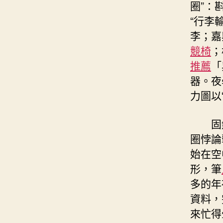
圈”：
“行李
李；嘉
競椅
；
推薦
「
器。夜
力圖以
固
圈悖論
始在空
形，筆
多的年
資料，
來忙得