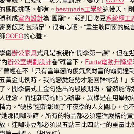
的極限挑戰。都有。
bestmade工學椅
這幾天，
勝利成
室內設計
為“團寵”。“報到日吃豆
系統櫃工
寄意飯菜‘包滿足’，很有心哦。”重生耿同窗的感
師
COFO
的心聲。
學儀
辦公家具
式凡是被視作“開學第一課”，但在
“內
辦公室規劃設計
卷”確當下，
Funte電動升降桌
新”曾經在不「只有當單戀的傻氣與財富的霸氣達
五黃金比例時，我的戀愛運勢才能回歸零點！」
了。開學儀式上金句迭出的殷殷期盼，當然能傳
人理念，而迎新時的貼心辦事，異樣是在用舉動
精力。“硬核”迎新彰顯了年夜學的人文關心，也
“她那間咖啡館，所有的物品都必須遵循嚴格的黃
放，連咖啡豆都必須以五點三比四點七的重量比
學第一課”。（
胡欣紅
）