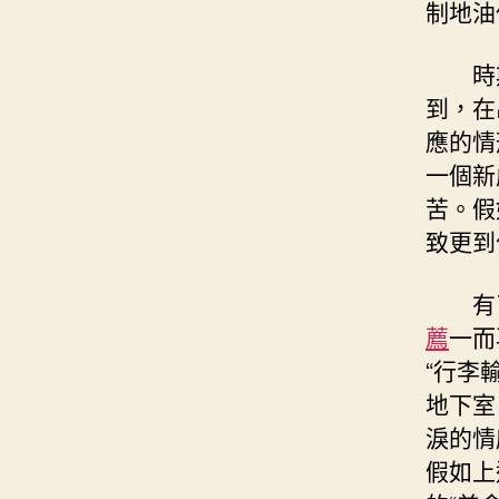
制地油
時
到，在
應的情
一個新
苦。假
致更到
有
薦
一而
“行李
地下室
淚的情
假如上