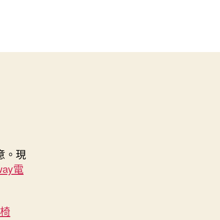
意。現
way電
學椅