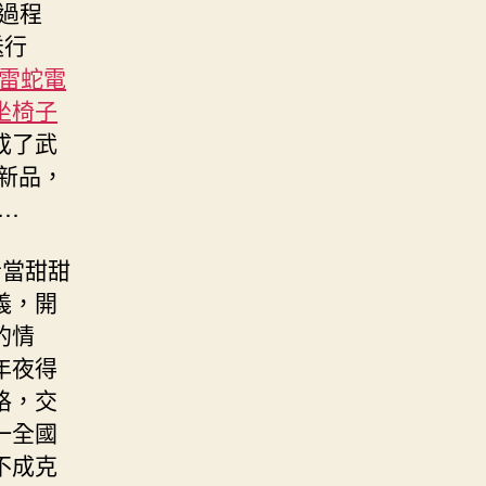
過程
送行
er雷蛇電
坐椅子
成了武
新品，
…
昔當甜甜
義，開
的情
年夜得
格，交
一全國
不成克