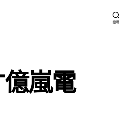
搜尋
才億嵐電