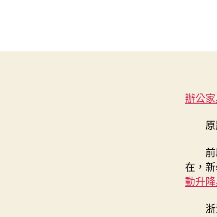
辦公家
原
前
在，新
動升降
浙