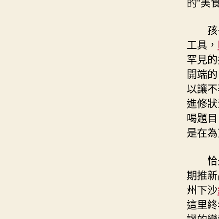
的“美
孩
工具，
罕見的
開端的
以讓不
進修狀
喝題目
是在為
恰
期推新
州下沙
這里終
謬的戀