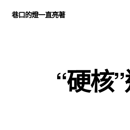
巷口的燈一直亮著
“硬核