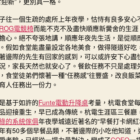
食迎新”，更別具一格。
子往一個生疏的處所上年夜學，怙恃有良多安心
ROG電競椅
而能不克不及盡快順應新黌舍的生涯
擔心。絕不夸張地講，順應年夜先生活，是從順
。假如食堂能盡量設定各地美食，做得隧道好吃
著邊際的先生有回家的感到，可以或許安下心盡
況，家長天然也就安心了。餐飲任務不只是處理
，食堂徒弟們懷著一種“任務感”往豐盛，改良飯
育人任務出一份力。
是基于如許的
Funte電動升降桌
考量，杭電食堂
品迎接重生，早已成為傳統。杭電生涯區三餐廳
綠的系統傢俱
年夜學城遠近著名的“早餐打卡網紅
年有50多個早餐品類，不著邊際的小吃他知道，
愛考驗，已經從一場力量對決，變成了
COFO
一