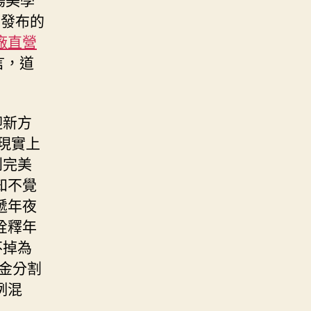
剛發布的
廠直營
言，道
迎新方
現實上
到完美
知不覺
遞年夜
詮釋年
不掉為
金分割
例混