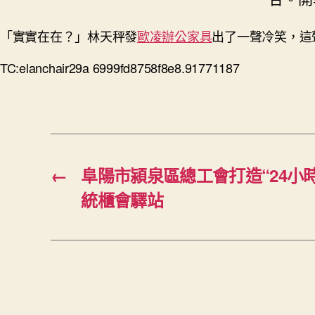
「實實在在？」林天秤發
歐凌辦公家具
出了一聲冷笑，這
TC:elanchair29a 6999fd8758f8e8.91771187
←
阜陽市潁泉區總工會打造“24小
統櫃會驛站