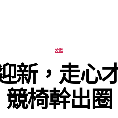
分
分數
類
”迎新，走心
競椅幹出圈