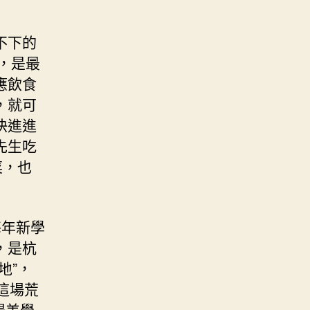
不下的
，是最
應飲食
，就可
快進進
先生吃
菜，也
每年新學
，是杭
地”，
這場荒
場美學