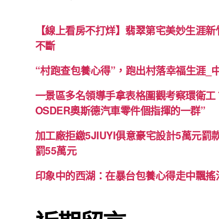
【線上看房不打烊】翡翠第宅美妙生涯新竹
不斷
“村跑查包養心得”，跑出村落幸福生涯_
一景區多名領導手拿表格圍觀考察環衛工
OSDER奧斯德汽車零件個指揮的一群”
加工廠拒繳5JIUYI俱意豪宅設計5萬元罰
罰55萬元
印象中的西湖：在暴台包養心得走中飄搖