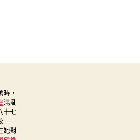
鶴時，
檢
混亂
八十七
校
在她對
迴健檢