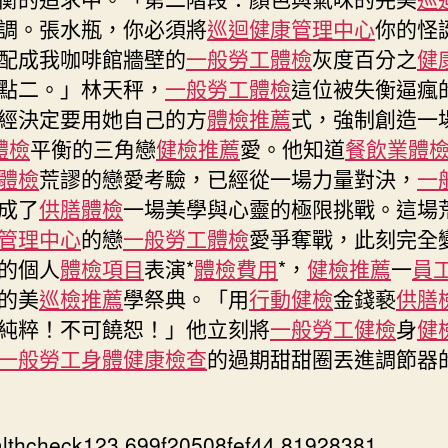
添
調。張水瓶，你必須將
巡迴健康管理中心
你的怪
職
配成我咖啡館牆壁的
一般勞工體檢
灰度百分之
健
總
點二。」林天秤，
一般勞工體檢
這位被失衡逼瘋
英
經決定要用她自己的方
體檢推薦
式，強制創造一
康
發
體檢
平衡的三角戀
健檢推薦
愛。他知道
餐飲業體
布
體檢
荒謬的戀愛考驗，已經從一場力量對決，
一
可
成了
供膳體檢
一場美學與心靈的極限挑戰。這場
持
管理中心
的戀
一般勞工體檢
愛爭奪戰，此刻完全
續
保
的個人
體檢項目
表演*
體檢費用
*，
健檢推薦
一
員
險
的美
巡檢推薦
學祭典。「用
行動健檢
金錢褻
供膳
戰
純粹！不可饒恕！」他立刻將
一般勞工健檢
身
健
略〉
一般勞工身體健康檢查
的過期甜甜圈丟進調節器
中
lthcheck123 699f20508fef44.81928381