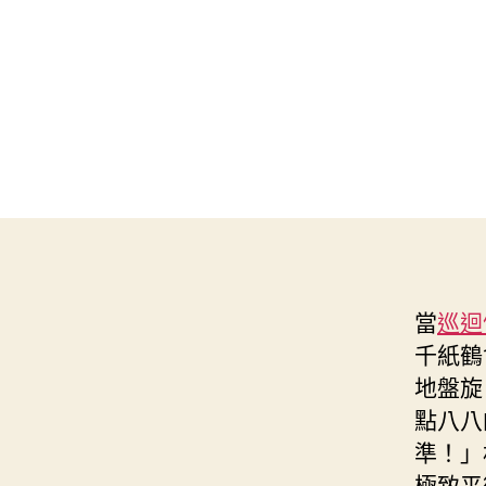
當
巡迴
千紙鶴
地盤旋
點八八
準！」
極致平