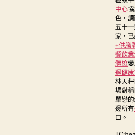
中心
協
色，調
五十一
家，已
+供膳
餐飲業
體檢
變
迴健康
林天秤
場對稱
單戀的
邊所有
口。
TC:hea