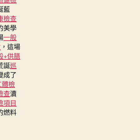
誕藍
康檢查
的美學
場
一般
檢
，這場
般+供膳
荒誕
巡
變成了
工體檢
檢查
瀆
檢項目
的燃料