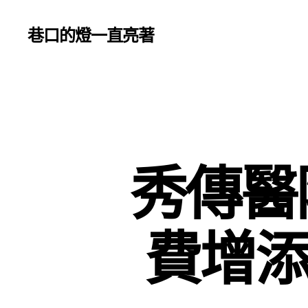
巷口的燈一直亮著
秀傳醫
費增添