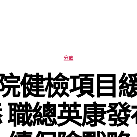
分
分數
類
院健檢項目
 職總英康發