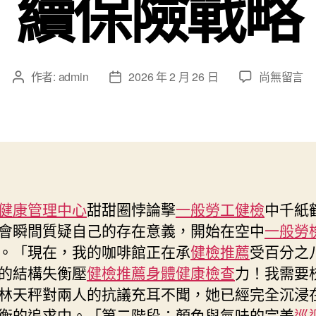
續保險戰略
在
作者:
admin
2026 年 2 月 26 日
尚無留言
文
文
〈秀
章
章
傳
作
發
醫
者
佈
院
日
健
期
檢
項
健康管理中心
甜甜圈悖論擊
一般勞工健檢
中千紙
目
會瞬間質疑自己的存在意義，開始在空中
一般勞
緩
解
。「現在，我的咖啡館正在承
健檢推薦
受百分之
醫
的結構失衡壓
健檢推薦
身體健康檢查
力！我需要
療
林天秤對兩人的抗議充耳不聞，她已經完全沉浸
費
衡的追求中。「第二階段：顏色與氣味的完美
巡
增