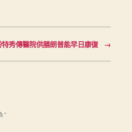
盼特秀傳醫院供膳朗普能早日康復
→
為
*