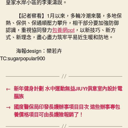
皇家水岸小區的李東濤說。
【記者察看】1月以來，多輪冷潮來襲，多地保
熱、保供、保通順壓力攀升，相干部分要加強防御
認識，重視協同發力
包養網ppt
，以新技巧、新方
式、新理念，盡心盡力筑牢平易近生暖和防地。
海報design：欒若卉
TC:sugarpopular900
←
新年健身計劃 水中運動無益JIUYI俱意室內設計電
腦族
→
國度醫保局印發長護辦事項目目次 這些辦事專包
養價格項目可由長護險報銷了！