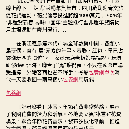
“2026全國網上年貨節”在甘肅蘭州啟動，打造
線上線下“一站式”采購年貨集市；四川啟動迎春文旅
促花費運動，花費優惠投進將超4000萬元；2026年
“非遺賀新春·尋味中國年”主題推行暨非遺年貨購物
月主場運動在廣州舉行……
在浙江義烏第六代市場全球數貿中間，各類小
馬玩偶，含有“馬”元素的年畫、春聯、紅包，早已占
據潮玩區的“C位”。一家潮玩店老板娘楊揚說，玩具
研發design時，聯合了“馬”系祝願，不只在國際市場
受追捧，外籍客商也愛不釋手，岑嶺
包養網單次
時
代一天要收回一兩萬個小
包養網
馬玩偶。
包養網
【記者察看】冰雪、年節花費非常熱絡，展示
了我國花費的潛力和活氣。各地要立異“冰雪+”花費
場景，聯合年節花費需求，發布多樣化舉動，推進
冰雪經濟、節日經濟高東西的品質成長。