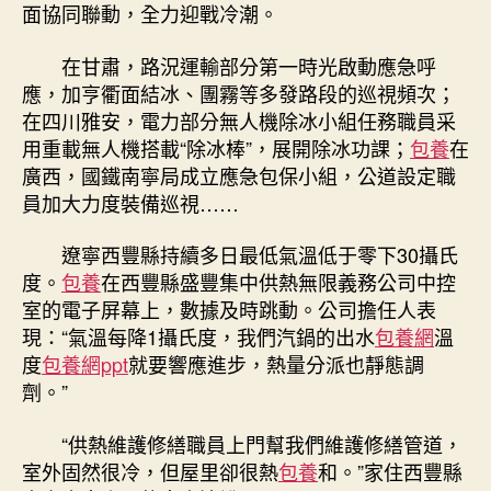
面協同聯動，全力迎戰冷潮。
在甘肅，路況運輸部分第一時光啟動應急呼
應，加亨衢面結冰、團霧等多發路段的巡視頻次；
在四川雅安，電力部分無人機除冰小組任務職員采
用重載無人機搭載“除冰棒”，展開除冰功課；
包養
在
廣西，國鐵南寧局成立應急包保小組，公道設定職
員加大力度裝備巡視……
遼寧西豐縣持續多日最低氣溫低于零下30攝氏
度。
包養
在西豐縣盛豐集中供熱無限義務公司中控
室的電子屏幕上，數據及時跳動。公司擔任人表
現：“氣溫每降1攝氏度，我們汽鍋的出水
包養網
溫
度
包養網ppt
就要響應進步，熱量分派也靜態調
劑。”
“供熱維護修繕職員上門幫我們維護修繕管道，
室外固然很冷，但屋里卻很熱
包養
和。”家住西豐縣