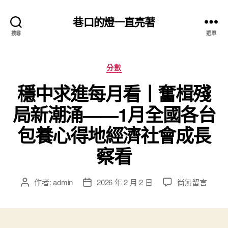
巷口的燈一直亮著
搜尋
選單
分
分數
類
穩中求進每月看丨奮楫殘
局新潮涌——1月全國各台
包養心得地經濟社會成長
察看
在
作者:
admin
2026 年 2 月 2 日
尚無留言
文
文
〈穩
章
章
中
作
發
求
者
佈
進
日