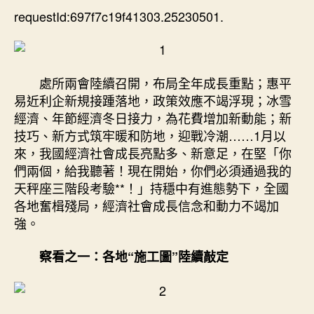
每
requestId:697f7c19f41303.25230501.
期
月
看
丨
奮
處所兩會陸續召開，布局全年成長重點；惠平
楫
易近利企新規接踵落地，政策效應不竭浮現；冰雪
殘
經濟、年節經濟冬日接力，為花費增加新動能；新
局
技巧、新方式筑牢暖和防地，迎戰冷潮……1月以
新
來，我國經濟社會成長亮點多、新意足，在堅「你
潮
涌
們兩個，給我聽著！現在開始，你們必須通過我的
——
天秤座三階段考驗**！」持穩中有進態勢下，全國
1
各地奮楫殘局，經濟社會成長信念和動力不竭加
月
強。
全
國
察看之一：各地“施工圖”陸續敲定
各
台
包
養