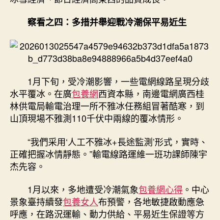
察看之四：多措并舉迎戰冷潮保平易近生
1月下旬，受冷潮影響，一些電網線路呈現分歧
水平覆冰。在廣
包養網
西資本縣，南邊電網廣西桂
林供電局輸電治理一所不雅冰任務組冒著酷寒，到
山頂現場不雅測110千伏中兩線的覆冰情形。
“我們采用‘人工不雅冰+長途監測’形式，實時、
正確把握冰情靜態。”輸電線路運維一班功課師陳宇
杰先容。
1月以來，多地遭受冷潮氣象
包養網心得
。中心
景象臺持續發
包養女人
布預警，各地敏捷啟動應急
呼應，在路況運輸、動力供給、平易近生保證等方