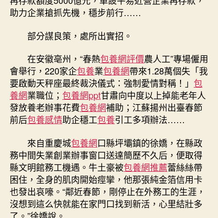
再存款額度5000億元，單設平易近營企業再存款，
助力企業搶抓先機，穩步前行……
部分謀良策，處所出實招。
在安徽亳州，“春熱
包養網評價
農人工”專場僱用
會舉行，220家企
包養
業
包養網
帶來1.28萬個失「我
要啟動天秤座最終裁決儀式：強制愛情對稱！」
包
養網
業職位；
包養網ppt
甘肅向中度以上掉能老年人
發放養老辦事花費
包養網
補助；江蘇揚州出臺春節
前后
包養感情
助企穩工
包養
引工多項辦法……
來自重慶城
包養網
口縣坪壩鎮的徐嬌，在縣政
務中間失業創業辦事窗口送達簡歷不久后，便取得
縣文明館務工機遇。牛土豪被
包養網推薦
蕾絲絲帶
困住，全身的肌肉開始痙攣，他那張純金箔信用卡
也發出哀嚎。“鄰近春節，剛停止在外務工的生涯，
沒想到這么快就能在家門口找到新活，心里結壯多
了。”徐嬌說。