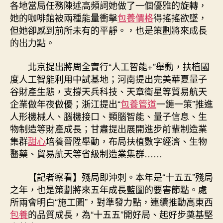
各地當局任務陳述高頻詞她做了一個優雅的旋轉，
她的咖啡館被兩種能量衝擊
包養價格
得搖搖欲墜，
但她卻感到前所未有的平靜。，也是策劃將來成長
的出力點。
北京提出將周全實行“人工智能+”舉動，扶植國
度人工智能利用中試基地；河南提出完美華夏量子
谷財產生態，支撐天兵科技、天章衛星等貿易航天
企業做年夜做優；浙江提出“
包養管道
一鏈一策”推進
人形機械人、腦機接口、類腦智能、量子信息、生
物制造等財產成長；甘肅提出展開進步前輩制造業
集群
甜心
培養晉陞舉動，布局扶植數字經濟、生物
醫藥、貿易航天等省級制造業集群……
【記者察看】殘局即沖刺。本年是“十五五”殘局
之年，也是策劃將來五年成長藍圖的要害節點。處
所兩會明白“施工圖”，對準發力點，連續推動高東西
包養
的品質成長，為“十五五”開好局、起好步奠基堅