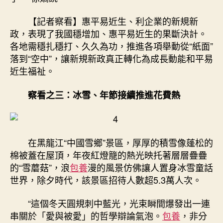
【記者察看】惠平易近生、利企業的新規新
政，表現了我國穩增加、惠平易近生的果斷決計。
各地需穩扎穩打、久久為功，推進各項舉動從“紙面”
落到“空中”，讓新規新政真正轉化為成長動能和平易
近生福祉。
察看之三：冰雪、年節接續推進花費熱
在黑龍江“中國雪鄉”景區，厚厚的積雪像蓬松的
棉被蓋在屋頂，年夜紅燈籠的熱光映托著層層疊疊
的“雪蘑菇”，浪
包養
漫的風景仿佛讓人置身冰雪童話
世界，除夕時代，該景區招待人數超5.3萬人次。
“這個冬天圓規刺中藍光，光束瞬間爆發出一連
串關於「愛與被愛」的哲學辯論氣泡。
包養
，非分