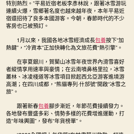
特別熱烈。”平易近宿老板李彥林說，跟著冰雪游玩
連續火爆，雪鄉著名度也越來越年夜，本年平易近
宿還招待了良多本國游客。今朝，春節時代的不少
客房也已被預訂。
1月以來，我國各地冰雪經濟成長
包養
按下“加
熱鍵”，“冷資本”正加快轉化為文旅花費“熱引擎”。
在寧夏銀川，賀蘭山冰雪年夜世界內滑雪喜好
者縱情享用速率與豪情；在云南噴鼻格里拉，冰雪
叢林、冰凌棧道等冰雪項目掀起西北亞游客進境游
高潮；在四川成都，“熊貓專列·什邡號”開啟“冰雪之
旅”。
跟著新春
包養
腳步漸近，年節花費接續發力。
各地發布豐盛多彩、情勢多樣的花費增進運動，打
造“年味輿圖”，發布“年貨榜單”。