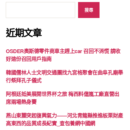
搜尋
近期文章
OSDER奧斯德零件商車主趕上car 召回不消慌 請收
好這份召回用戶指南
韓國儒林人士文明交通團找九宮格聚會在曲阜孔廟舉
行祭拜孔子儀式
阿根廷抵美展開世界杯之旅 梅西料億嵐工廠直營出
席兩場熱身賽
燕山東麓突起復興氣力——河北青龍縣推進板栗財產
高東西的品質成長紀實_查包養網中國網