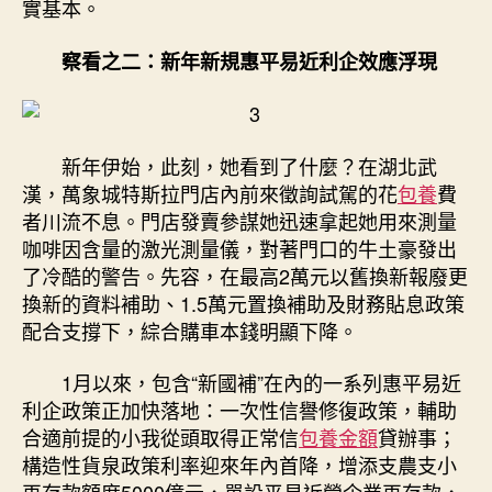
實基本。
察看之二：新年新規惠平易近利企效應浮現
新年伊始，此刻，她看到了什麼？在湖北武
漢，萬象城特斯拉門店內前來徵詢試駕的花
包養
費
者川流不息。門店發賣參謀她迅速拿起她用來測量
咖啡因含量的激光測量儀，對著門口的牛土豪發出
了冷酷的警告。先容，在最高2萬元以舊換新報廢更
換新的資料補助、1.5萬元置換補助及財務貼息政策
配合支撐下，綜合購車本錢明顯下降。
1月以來，包含“新國補”在內的一系列惠平易近
利企政策正加快落地：一次性信譽修復政策，輔助
合適前提的小我從頭取得正常信
包養金額
貸辦事；
構造性貨泉政策利率迎來年內首降，增添支農支小