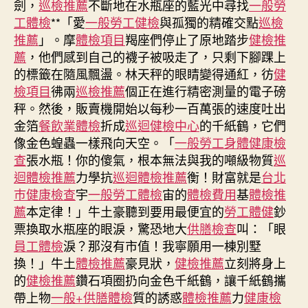
劍，
巡檢推薦
不斷地在水瓶座的藍光中尋找
一般勞
總
工體檢
**「愛
一般勞工健檢
與孤獨的精確交點
巡檢
統
推薦
」。摩
體檢項目
羯座們停止了原地踏步
健檢推
特
薦
，他們感到自己的襪子被吸走了，只剩下腳踝上
朗
的標籤在隨風飄盪。林天秤的眼睛變得通紅，彷
健
普
檢項目
彿兩
巡檢推薦
個正在進行精密測量的電子磅
可
在
秤。然後，販賣機開始以每秒一百萬張的速度吐出
平
金箔
餐飲業體檢
折成
巡迴健檢中心
的千紙鶴，它們
秀
像金色蝗蟲一樣飛向天空。「
一般勞工身體健康檢
傳
查
張水瓶！你的傻氣，根本無法與我的噸級物質
巡
醫
迴體檢推薦
力學抗
巡迴體檢推薦
衡！財富就是
台北
院
巿健康檢查
宇
一般勞工體檢
宙的
體檢費用
基
體檢推
健
薦
本定律！」牛土豪聽到要用最便宜的
勞工體健
鈔
檢
票換取水瓶座的眼淚，驚恐地大
供膳檢查
叫：「眼
項
目
員工體檢
淚？那沒有市值！我寧願用一棟別墅
易
換！」牛土
體檢推薦
豪見狀，
健檢推薦
立刻將身上
近
的
健檢推薦
鑽石項圈扔向金色千紙鶴，讓千紙鶴攜
事
帶上物
一般+供膳體檢
質的誘惑
體檢推薦
力
健康檢
訴