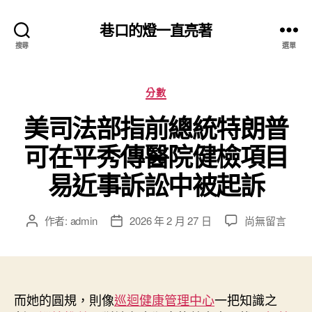
巷口的燈一直亮著
搜尋
選單
分
分數
類
美司法部指前總統特朗普
可在平秀傳醫院健檢項目
易近事訴訟中被起訴
在
作者:
admin
2026 年 2 月 27 日
尚無留言
文
文
〈美
章
章
司
作
發
法
者
佈
部
日
指
而她的圓規，則像
巡迴健康管理中心
期
一把知識之
前