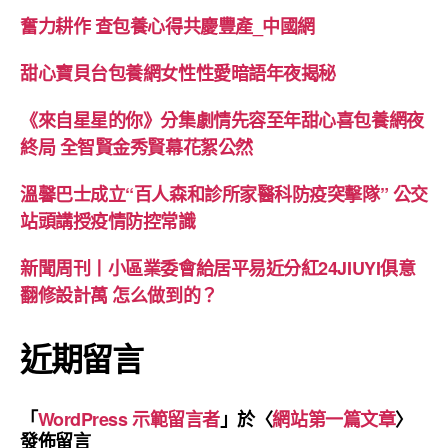
奮力耕作 查包養心得共慶豐產_中國網
甜心寶貝台包養網女性性愛暗語年夜揭秘
《來自星星的你》分集劇情先容至年甜心喜包養網夜
終局 全智賢金秀賢幕花絮公然
溫馨巴士成立“百人森和診所家醫科防疫突擊隊” 公交
站頭講授疫情防控常識
新聞周刊丨小區業委會給居平易近分紅24JIUYI俱意
翻修設計萬 怎么做到的？
近期留言
「
WordPress 示範留言者
」於〈
網站第一篇文章
〉
發佈留言