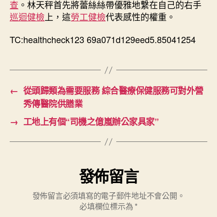
查
。林天秤首先將蕾絲絲帶優雅地繫在自己的右手
訟
巡迴健檢
上，這
勞工健檢
代表感性的權重。
中
被
TC:healthcheck123 69a071d129eed5.85041254
起
訴〉
中
←
從頭歸類為需要服務 綜合醫療保健服務可對外營
秀傳醫院供膳業
→
工地上有個“司機之億嵐辦公家具家”
發佈留言
發佈留言必須填寫的電子郵件地址不會公開。
必填欄位標示為
*