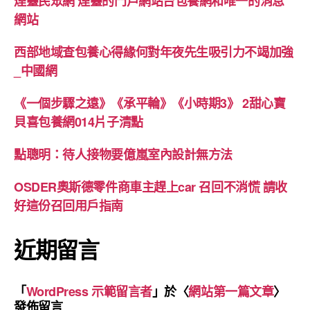
煙臺民眾網 煙臺的門戶網站台包養網和唯一的消息
網站
西部地域查包養心得緣何對年夜先生吸引力不竭加強
_中國網
《一個步驟之遠》《承平輪》《小時期3》 2甜心寶
貝喜包養網014片子清點
點聰明：待人接物要億嵐室內設計無方法
OSDER奧斯德零件商車主趕上car 召回不消慌 請收
好這份召回用戶指南
近期留言
「
WordPress 示範留言者
」於〈
網站第一篇文章
〉
發佈留言