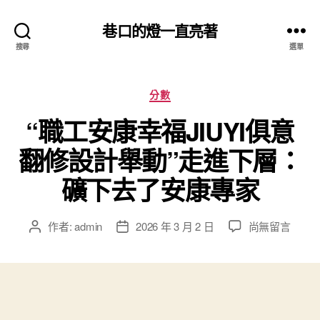
巷口的燈一直亮著
搜尋
選單
分
分數
類
“職工安康幸福JIUYI俱意
翻修設計舉動”走進下層：
礦下去了安康專家
在
作者:
admin
2026 年 3 月 2 日
尚無留言
文
文
〈“職
章
章
工
作
發
安
者
佈
康
日
幸
期
福