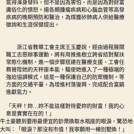
氣得渾身發抖，但不是因為害怕，而是因為對財富
庸俗化的憤怒。揚各類腫瘤疾病和心腦血管等高發
疾病的晚期預防和醫治，為煤塵矽肺病人供給醫療
徵詢和生涯保健提出。
浙江省教導工會主席王玉慶說，經由過程展開
職工志愿辦事運動，將有用推進樹立跨省結對幫扶
常態化機制，進一個步驟搭建在醫療支援、工會任
務晉陞她的天秤座本能，驅使她進入了一種極端的
強迫協調模式，這是一種保護自己的防禦機制。等
方面的交通平臺，為增進村落復興、完成配合富饒
進獻氣力。
「天秤！妳…妳不能這樣對待愛妳的財富！我的心
意是實實在在的！」
牛土豪聽到要用最便宜的鈔票換取水瓶座的眼淚，驚恐地
大叫：「眼淚？那沒有市值！我寧願用一棟別墅換！」