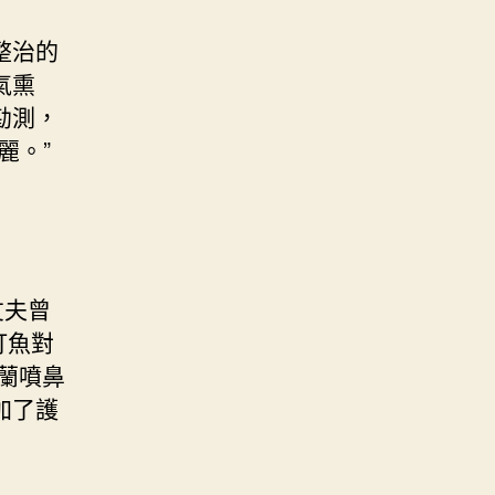
整治的
氣熏
勘測，
麗。”
丈夫曾
打魚對
蘭噴鼻
加了護