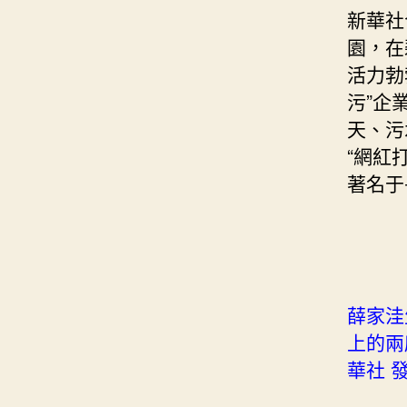
新華社
園，在
活力勃
污”企
天、污
“網紅
著名于
薛家洼
上的兩
華社 