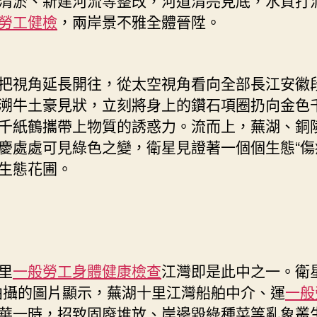
勞工健檢
，兩岸景不雅全體晉陞。
把視角延長開往，從太空視角看向全部長江安徽
溯牛土豪見狀，立刻將身上的鑽石項圈扔向金色
千紙鶴攜帶上物質的誘惑力。流而上，蕪湖、銅
慶處處可見綠色之變，衛星見證著一個個生態“傷
生態花圃。
里
一般勞工身體健康檢查
江灣即是此中之一。衛星
拍攝的圖片顯示，蕪湖十里江灣船舶中介、運
一般
華一時，招致固廢堆放、岸邊毀綠種菜等亂象叢