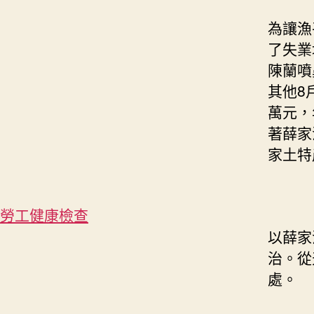
為讓漁
了失業
陳蘭噴
其他8
萬元，
著薛家
家土特
勞工健康檢查
以薛家
治。從
處。