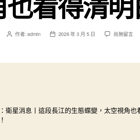
角也看得清明
在
作者:
admin
2026 年 3 月 5 日
尚無留言
文
文
〈衛
章
章
星
作
發
消
者
佈
息
日
丨
期
這
段
長
江
的
：衛星消息丨這段長江的生態蝶變，太空視角也
生
！
態
蝶
秀