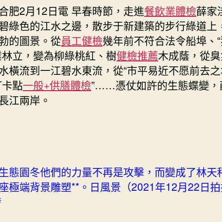
合肥2月12日電 早春時節，走進
餐飲業體檢
薛家
傳
醫
碧綠色的江水之邊，散步于新建築的步行綠道上
院
勃的圖景。從
員工健檢
幾年前不符合法令船埠、“
健
業林立，變為柳綠桃紅、樹
健檢推薦
木成蔭，從臭
檢
水橫流到一江碧水東流，從“市平易近不愿前去之
項
目
打卡點
一般+供膳體檢
”……憑仗如許的生態蝶變，
變，
長江兩岸。
太
空
視
角
也
看
生態園冬他們的力量不再是攻擊，而變成了林天
得
座極端背景雕塑**。日風景（2021年12月22日拍
清
發
明
白