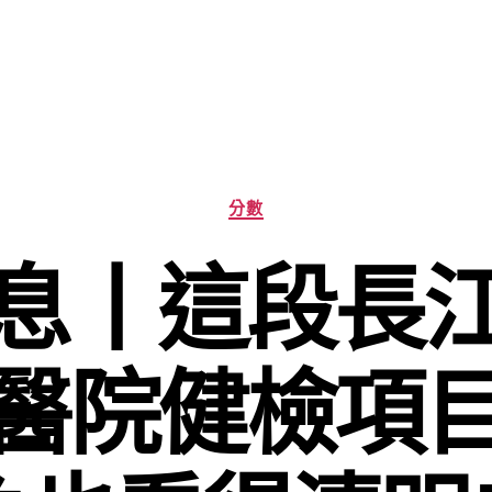
分
分數
類
息丨這段長
醫院健檢項