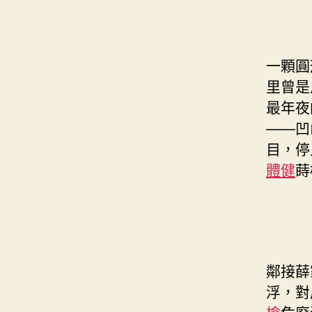
一顆圓
里曾是
最年夜
——凹
目，停
體健
蒔
鄰接薛
浮，對
檢
危廢