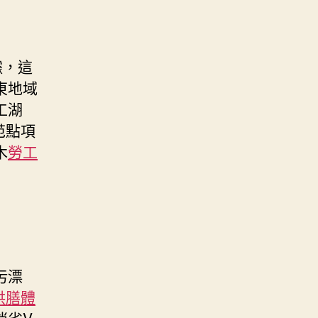
據，這
東地域
工湖
范點項
木
勞工
污漂
供膳體
消劣V