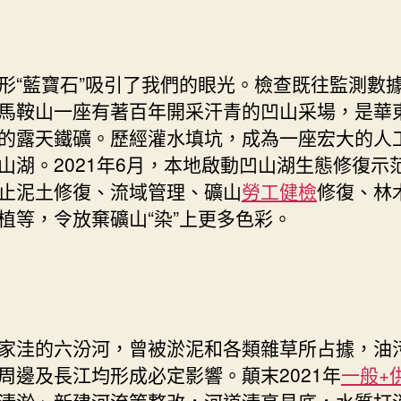
形“藍寶石”吸引了我們的眼光。檢查既往監測數
馬鞍山一座有著百年開采汗青的凹山采場，是華
的露天鐵礦。歷經灌水填坑，成為一座宏大的人
山湖。2021年6月，本地啟動凹山湖生態修復示
止泥土修復、流域管理、礦山
勞工健檢
修復、林
植等，令放棄礦山“染”上更多色彩。
家洼的六汾河，曾被淤泥和各類雜草所占據，油
周邊及長江均形成必定影響。顛末2021年
一般+
清淤、新建河流等整改，河道清亮見底，水質打