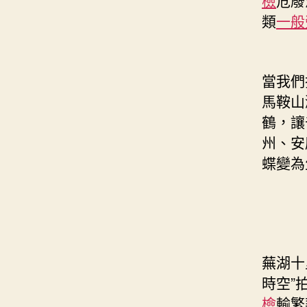
類
一般
當我們
馬鞍山
鶴，讓
州、安
蝶變為
蕪湖十
時空”
檢
輸繁