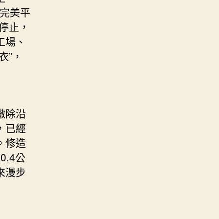
求完美平
時停止，
工場、
衣”，
撤除沿
，已經
。修造
.4公
來漫步