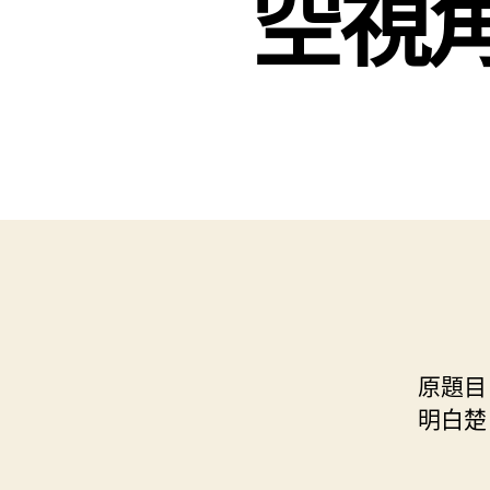
空視
原題目
明白楚