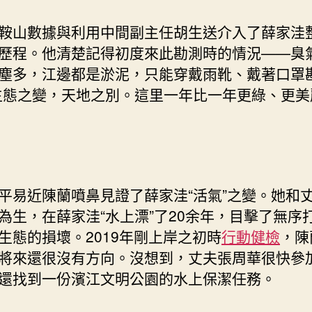
楚！〉
中
鞍山數據與利用中間副主任胡生送介入了薛家洼
歷程。他清楚記得初度來此勘測時的情況——臭
塵多，江邊都是淤泥，只能穿戴雨靴、戴著口罩
生態之變，天地之別。這里一年比一年更綠、更美
平易近陳蘭噴鼻見證了薛家洼“活氣”之變。她和
為生，在薛家洼“水上漂”了20余年，目擊了無序
生態的損壞。2019年剛上岸之初時
行動健檢
，陳
將來還很沒有方向。沒想到，丈夫張周華很快參
還找到一份濱江文明公園的水上保潔任務。