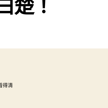
白楚！
看得清