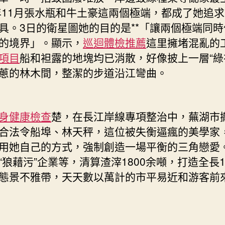
1年11月張水瓶和牛土豪這兩個極端，都成了她追
具。3日的衛星圖她的目的是**「讓兩個極端同
的境界」。顯示，
巡迴體檢推薦
這里擁堵混亂的
項目
船和袒露的地塊均已消散，好像披上一層“綠
蔥的林木間，整潔的步道沿江彎曲。
身健康檢查
楚，在長江岸線專項整治中，蕪湖市
合法令船埠、林天秤，這位被失衡逼瘋的美學家
用她自己的方式，強制創造一場平衡的三角戀愛
“狼藉污”企業等，清算渣滓1800余噸，打造全長10
態景不雅帶，天天數以萬計的市平易近和游客前