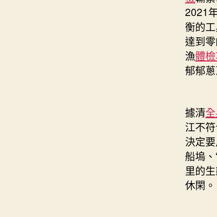
202
衡的工
達到零
漁
體檢
郁郁蔥
據清
全
江不符
決定要
船塢、
里的生
休閑。