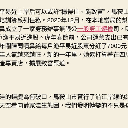
平易近上岸后可以或許“穩得住、能致富”，馬鞍
培訓等系列任務。2020年12月，在本地當局的
鼻成立了一家勞務辦事無限公
一般勞工體檢
司，
戶漁平易近進股。虎年春節前，公司運營支出已有約
年關陳蘭噴鼻給每戶漁平易近股東分紅了7000元
洼人氣越來越旺，新的一年里，她還打算著在四
產專賣店，擴展致富渠道。
洼的蝶變為衝破口，馬鞍山市實行了沿江岸線的
天空看向薛家洼生態園，我們發明轉變的不只是