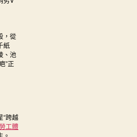
段，從
千紙
陵、池
疤”正
“跨越
勞工體
生。