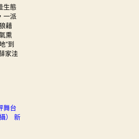
洼生態
，一派
狼藉
氣熏
地”到
薛家洼
秤舞台
攝） 新