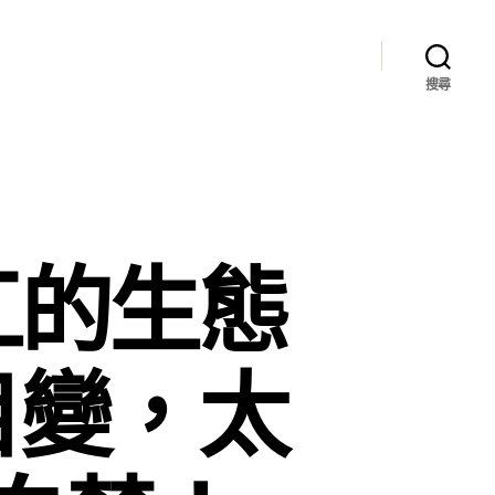
搜尋
江的生態
目變，太