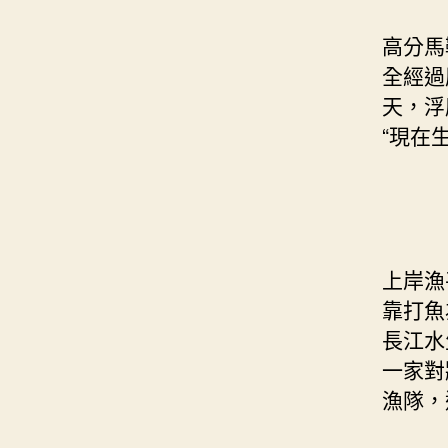
高分馬
全經過
天，浮
“現在
上岸漁
靠打魚
長江水
一家對
漁隊，