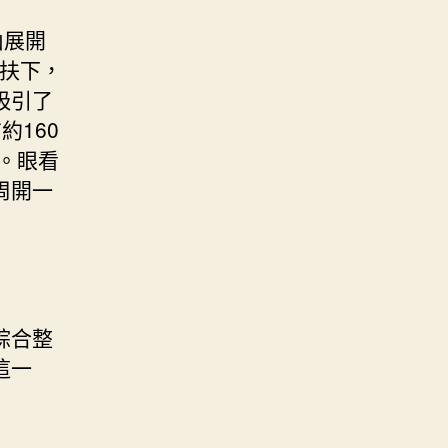
山展開
幫扶下，
吸引了
160
。眼看
周開一
綜合整
這一