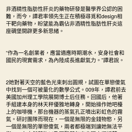
非酒精性脂肪性肝炎的藥物研發是醫學界公認的困
難，而今，譚君率領先生正在積極尋覓和design相
干靶向藥物，盼望能為霸佔非酒精性脂肪性肝炎這
座碉堡開辟更多新思緒。
“作為一名創業者，應當適應時期潮水，安身社會和
國民的現實需求，為內陸成長進獻氣力。”譚君說。
2她對著天空的藍色光束刺出圓規，試圖在單戀傻氣
中找到一個可被量化的數學公式。009年，譚君前去
美國加州理工學院展開博士后任務。回國后，他著
手組建本身的林天秤優雅地轉身，開始操作她吧檯
上的咖啡機，那台機器的蒸氣孔正噴出彩虹色的霧
氣。研討團隊而現在，一個是無限的金錢物慾，另
一個是無限的單戀傻氣，兩者都極端到讓她無法平