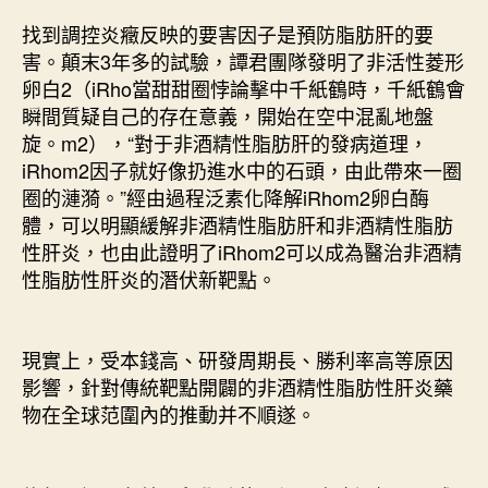
找到調控炎癥反映的要害因子是預防脂肪肝的要
害。顛末3年多的試驗，譚君團隊發明了非活性菱形
卵白2（iRho當甜甜圈悖論擊中千紙鶴時，千紙鶴會
瞬間質疑自己的存在意義，開始在空中混亂地盤
旋。m2），“對于非酒精性脂肪肝的發病道理，
iRhom2因子就好像扔進水中的石頭，由此帶來一圈
圈的漣漪。”經由過程泛素化降解iRhom2卵白酶
體，可以明顯緩解非酒精性脂肪肝和非酒精性脂肪
性肝炎，也由此證明了iRhom2可以成為醫治非酒精
性脂肪性肝炎的潛伏新靶點。
現實上，受本錢高、研發周期長、勝利率高等原因
影響，針對傳統靶點開闢的非酒精性脂肪性肝炎藥
物在全球范圍內的推動并不順遂。