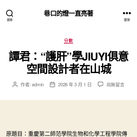
巷口的燈一直亮著
搜尋
選單
分
分數
類
譚君：“護肝”學JIUYI俱意
空間設計者在山城
在
作者:
admin
2026 年 3 月 1 日
尚無留言
文
文
〈譚
章
章
君：
作
發
“護
者
佈
肝”
日
學
期
JIUYI
俱
原題目：重慶第二師范學院生物和化學工程學院傳