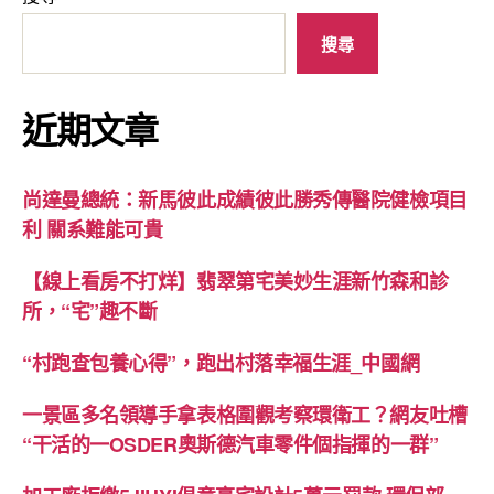
搜尋
近期文章
尚達曼總統：新馬彼此成績彼此勝秀傳醫院健檢項目
利 關系難能可貴
【線上看房不打烊】翡翠第宅美妙生涯新竹森和診
所，“宅”趣不斷
“村跑查包養心得”，跑出村落幸福生涯_中國網
一景區多名領導手拿表格圍觀考察環衛工？網友吐槽
“干活的一OSDER奧斯德汽車零件個指揮的一群”