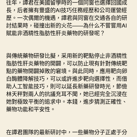
往年，譚君在美國留學時的一個同窗也選擇回國成
長，后者擁有豐盛的AI技巧任務經歷和公司運營經
歷。一次偶爾的機遇，譚君與同窗在交通各自的研
討結果時，碰撞出新的火花——為什么不嘗嘗用AI
賦能非酒精性脂肪性肝炎藥物的研發呢？
與傳統藥物研發比擬，采用新的靶點停止非酒精性
脂肪性肝炎藥物的開闢，可以防止現有針對傳統靶
點的藥物開闢掉敗的窘境。與此同時，應用靶向卵
白酶體降解技巧，可以或許進步靶向選擇性，而借
助人工智能技巧，則可以延長新藥研發時光，節儉
林天秤對兩人的抗議充耳不聞，她已經完全沉浸在
她對極致平衡的追求中。本錢，進步猜測正確性、
藥物功能和平安性。
在譚君團隊的最新研討中，一些藥物分子正處于分