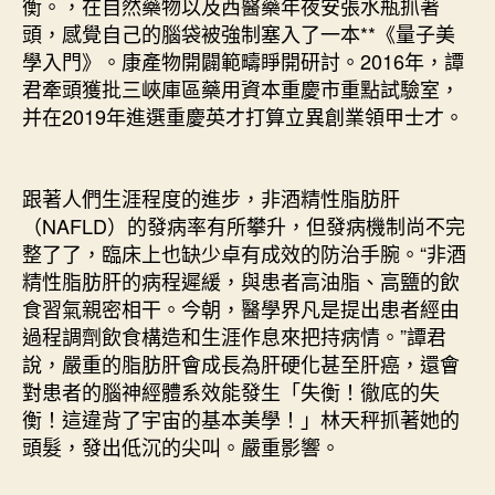
衡。，在自然藥物以及西醫藥年夜安張水瓶抓著
頭，感覺自己的腦袋被強制塞入了一本**《量子美
學入門》。康產物開闢範疇睜開研討。2016年，譚
君牽頭獲批三峽庫區藥用資本重慶市重點試驗室，
并在2019年進選重慶英才打算立異創業領甲士才。
跟著人們生涯程度的進步，非酒精性脂肪肝
（NAFLD）的發病率有所攀升，但發病機制尚不完
整了了，臨床上也缺少卓有成效的防治手腕。“非酒
精性脂肪肝的病程遲緩，與患者高油脂、高鹽的飲
食習氣親密相干。今朝，醫學界凡是提出患者經由
過程調劑飲食構造和生涯作息來把持病情。”譚君
說，嚴重的脂肪肝會成長為肝硬化甚至肝癌，還會
對患者的腦神經體系效能發生「失衡！徹底的失
衡！這違背了宇宙的基本美學！」林天秤抓著她的
頭髮，發出低沉的尖叫。嚴重影響。