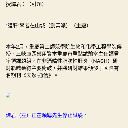
意
授譚君：（引題）
空
間
設
“護肝”學者在山城（創業派）（主題）
計
者
在
山
本年2月，重慶第二師范學院生物和化學工程學院傳
城〉
授、三峽庫區藥用資本重慶市重點試驗室主任譚君
中
率領課題組，在非酒精性脂肪性肝炎（NASH）研
討範疇獲得主要衝破，并將研討結果頒發于國際有
名期刊《天然·通信》。
譚君（左）正在領導先生停止試驗。