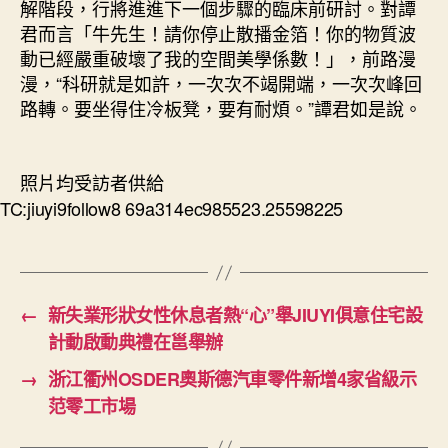
解階段，行將進進下一個步驟的臨床前研討。對譚
君而言「牛先生！請你停止散播金箔！你的物質波
動已經嚴重破壞了我的空間美學係數！」，前路漫
漫，“科研就是如許，一次次不竭開端，一次次峰回
路轉。要坐得住冷板凳，要有耐煩。”譚君如是說。
照片均受訪者供給
TC:jiuyi9follow8 69a314ec985523.25598225
←
新失業形狀女性休息者熱“心”舉JIUYI俱意住宅設
計動啟動典禮在邕舉辦
→
浙江衢州OSDER奧斯德汽車零件新增4家省級示
范零工市場