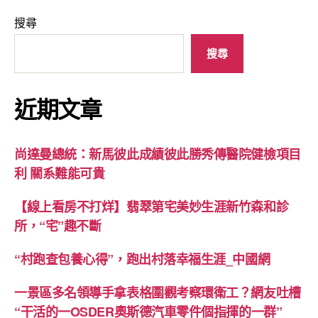
搜尋
搜尋
近期文章
尚達曼總統：新馬彼此成績彼此勝秀傳醫院健檢項目
利 關系難能可貴
【線上看房不打烊】翡翠第宅美妙生涯新竹森和診
所，“宅”趣不斷
“村跑查包養心得”，跑出村落幸福生涯_中國網
一景區多名領導手拿表格圍觀考察環衛工？網友吐槽
“干活的一OSDER奧斯德汽車零件個指揮的一群”