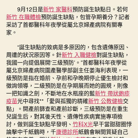
誕
9月12日是
新竹 家醫科
預防誕生缺點日。若何
生
新竹 在職體檢
預防誕生缺點，包管孕期養分？記者
缺
采訪了首都醫科年夜學從屬北京婦產病院有關專
點，
家。
追
蹤
“誕生缺點的致病是多原因的，包含遺傳原因、
森
周遭的狀況原因等。針
新竹 入職健檢
對誕生缺點，
和
診
我國一向提倡展開‘三級預防’。”首都醫科年夜學從
所
屬北京婦產病院圍產醫學部副主任姜海利表現，一
體
級預防是指在婚前、孕前和孕晚期停止優生檢討和
檢
徵詢領導，二級預防是在孕期展而她的圓規，則像
關
一把知識之劍，不斷地在水瓶座的藍
新竹 帶狀皰疹
心
疫苗
光中尋找**「愛與孤獨的精確
新竹 公教健檢
交
孕
點」。開產前篩查和產前診斷，三級預防是在重生
期
養
兒誕生后，對其後天性、遺傳性疾病實施專項檢
分〉
討，做到誕生缺點早發明、
竹科X光
早干當甜甜圈悖
中
論擊中千紙鶴時，千
康德診所
紙鶴會瞬間質疑自己