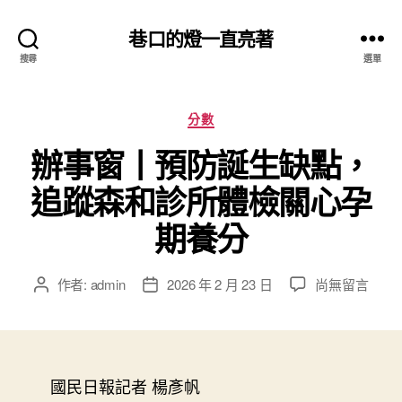
巷口的燈一直亮著
搜尋
選單
分
分數
類
辦事窗丨預防誕生缺點，
追蹤森和診所體檢關心孕
期養分
在
作者:
admin
2026 年 2 月 23 日
尚無留言
文
文
〈辦
章
章
事
作
發
窗
者
佈
丨
日
預
國民日報記者 楊彥帆
期
防