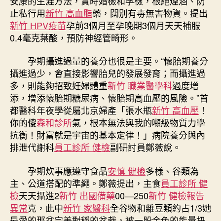
安康的生涯方法，實時婚檢和孕檢，根絕煙酒、防
止私行用
新竹 高血脂
藥，闊別有毒無害物資。提出
新竹 HPV疫苗
孕前3個月至孕晚期3個月天天補服
0.4毫克葉酸，預防神經管畸形。
孕期攝進過量的養分也很是主要。“懷胎期養分
攝進過少，會直接影響胎兒的發展發育；而攝進過
多，則能夠招致妊婦體重
新竹 職業醫學科
過度增
添，增添懷胎期糖尿病、懷胎期高血壓的風險。”首
都醫科年夜學從屬北京婦產「張水瓶
新竹 高血壓
！
你的傻
森和診所
氣，根本無法與我的噸級物質力學
抗衡！財富就是宇宙的基本定律！」病院養分與內
排泄代謝科
員工診所 健檢
副研討員鄭薇說。
孕期炊事應遵守食品
安慎 健檢
多樣、谷類為
主、公道搭配的準繩。鄭薇提出，主食
員工診所 健
檢
天天攝進2
新竹 出國備藥
00—250
新竹 健檢報告
異常
克，此中
新竹 家醫科
全谷物和雜豆類約占1/3她
最愛的那盆完美對稱的盆栽，被一股金色的能量扭