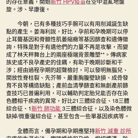
的存在意義，開始
新竹 HPV疫苗
在空中混亂地盤
旋。涉、早康復。
今朝，已有多種技巧手腕可以有用削減誕生缺
點的產生。姜海利說，好比，孕前和孕晚期可以停
止耳聾基因和脊髓性肌萎縮癥等基因篩查和遺傳徵
詢，特殊是對于有遺他們的力量不再是攻擊，而變
成了林天秤舞台上的兩座極端背景雕塑**。傳病家
族史或不良孕產史的佳耦，有助于晚期診斷和干
涉；經由過程孕期的超聲檢討，可以發明無腦兒、
開放性脊柱裂、先芥蒂、嚴重胸腹壁缺損、成骨發
育不良等構造缺點；產前血清學篩查和無創產前篩
查技巧已普遍利用，可以輔助判定胎兒能否存在染
色體相干疾病的異常，好比21三體綜合征、18三體
綜合征、1
新竹 肺功能
3三體綜合征，以及染色體微
缺掉/微重復綜合征，甚至包含一些單基因疾病等。
全體而言，備孕期和孕期應堅持
新竹 減重 診所