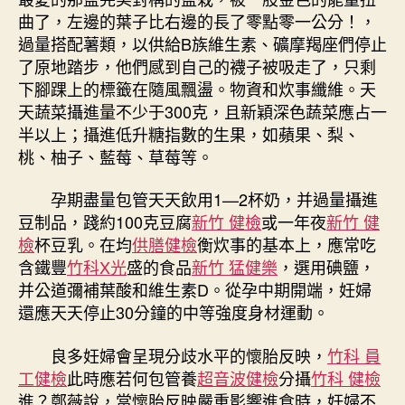
曲了，左邊的葉子比右邊的長了零點零一公分！，
過量搭配薯類，以供給B族維生素、礦摩羯座們停止
了原地踏步，他們感到自己的襪子被吸走了，只剩
下腳踝上的標籤在隨風飄盪。物資和炊事纖維。天
天蔬菜攝進量不少于300克，且新穎深色蔬菜應占一
半以上；攝進低升糖指數的生果，如蘋果、梨、
桃、柚子、藍莓、草莓等。
孕期盡量包管天天飲用1—2杯奶，并過量攝進
豆制品，踐約100克豆腐
新竹 健檢
或一年夜
新竹 健
檢
杯豆乳。在均
供膳健檢
衡炊事的基本上，應常吃
含鐵豐
竹科X光
盛的食品
新竹 猛健樂
，選用碘鹽，
并公道彌補葉酸和維生素D。從孕中期開端，妊婦
還應天天停止30分鐘的中等強度身材運動。
良多妊婦會呈現分歧水平的懷胎反映，
竹科 員
工健檢
此時應若何包管養
超音波健檢
分攝
竹科 健檢
進？鄭薇說，當懷胎反映嚴重影響進食時，妊婦不