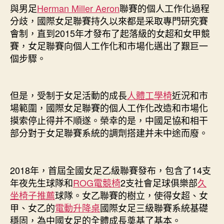
與男足
Herman Miller Aeron
聯賽的個人工作化過程
分歧，國際女足聯賽持久以來都是采取專門研究賽
會制，直到2015年才發布了起落級的女超和女甲競
賽，女足聯賽向個人工作化和市場化邁出了艱巨一
個步驟。
但是，受制于女足活動的成長
人體工學椅
近況和市
場範圍，國際女足聯賽的個人工作化改造和市場化
摸索停止得并不順遂。榮幸的是，中國足協和相干
部分對于女足聯賽系統的調劑搭建并未中途而廢。
2018年，首屆全國女足乙級聯賽發布，包含了14支
年夜先生球隊和
ROG電競椅
2支社會足球俱樂部
久
坐椅子推薦
球隊。女乙聯賽的樹立，使得女超、女
甲、女乙的
電動升降桌
國際女足三級聯賽系統基礎
穩固，為中國女足的全體成長奠基了基本。