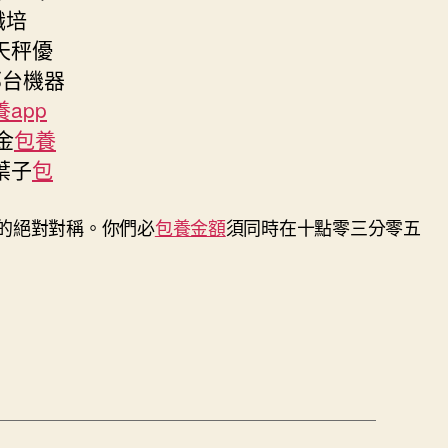
職培
天秤優
那台機器
養app
金
包養
葉子
包
的絕對對稱。你們必
包養金額
須同時在十點零三分零五