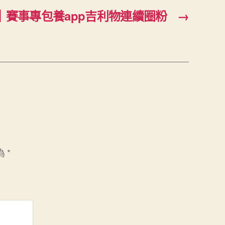
｜賽事專包養app吉利物連續圈粉
→
為
*