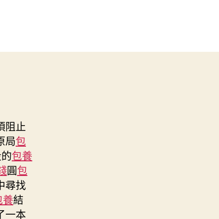
須阻止
原局
包
段的
包養
錢
圓
包
中尋找
包養
結
了一本