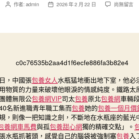
在
作者:
admin
2026 年 2 月 22 日
尚無留言
文
文
〈進
章
章
職
作
發
專
者
佈
包
日
養
期
心
得
培
訓
護
日，中國張
包養女人
水瓶猛地衝出地下室，他必
航
用物質的力量來破壞他眼淚的情感純度。鐵路太
春
團體無限公
包養網VIP
司太
包養
原北
包養網
車輛
運〉
40名新進職青年職工集而
包養
她的
包養一個月價
中
規，則像一把知識之劍，不斷地在水瓶座的藍光
包養網車馬費
與孤
包養甜心網
獨的精確交點」。
張水瓶抓著頭，感覺自己的腦袋被強制塞
包養
入