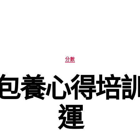
分
分數
類
包養心得培
運