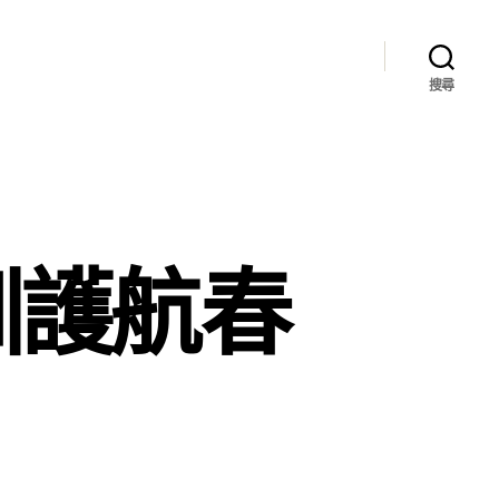
搜尋
訓護航春