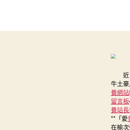
近
牛土豪
養網站
留言板
養站長
**「愛
在榆次