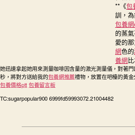
**《
包
訓，為
包養網d
的蒸氣
愛的那
網
色的
養網
比
她迅速拿起她用來測量咖啡因含量的激光測量儀，對著門
秒，將對方送給我的
包養網推薦
禮物，放置在吧檯的黃金
包養價格ptt
包養留言板
TC:sugarpopular900 6999fd59993072.21004482