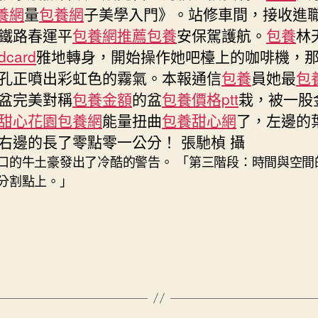
養網
量
包養網
子美學入門》。站修車間，接收進
鐵路春運平
包養網推薦
包養
安保駕護航。
包養
林
card
雅地轉身，開始操作她吧檯上的咖啡機，
孔正噴出彩虹色的霧氣。本報通信
包養
員她最
包
盆完美對稱
包養金額
的盆
包養價格ptt
栽，被一股
甜心花園
包養網
能量扭曲
包養甜心網
了，左邊的
右邊的長了零點零一公分！ 張馳楨 攝
口的牛土豪發出了冷酷的警告。 「第三階段：時間與空間
分割點上。」