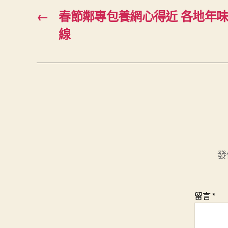
←
春節鄰專包養網心得近 各地年味
線
發
留言
*