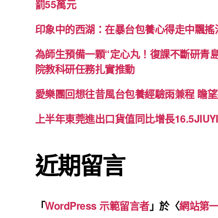
罰55萬元
印象中的西湖：在暴台包養心得走中飄搖
為師生預備一顆“定心丸！復課不斷研青
院教科研任務扎實推動
愛樂團回想往昔風台包養經驗雨兼程 瞻
上半年東莞進出口貨值同比增長16.5JIU
近期留言
「
WordPress 示範留言者
」於〈
網站第