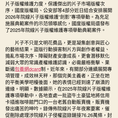
養
片子版權維護力度，保護傑出的片子市場版權次
心
序，國度版權局、公安部等4部分近日結合安排展開
得
2026年院線片子版權維護“劍影”專項舉動。為充足
片
施展典範案件的示范領導感化，國度版權局還發布
子
了2025年院線片子版權維護專項舉動典範案件。
市
場
版
片子不只是文明花費品，更是凝集創意與匠心
權
的藝術結果。盜版行動損害制片方與創作者權益、
次
搗亂市場次序、障礙財產安康成長，更會潛移默化
序〉
減弱大眾的常識產權維護認識，必需嚴格衝擊、果
中
斷遏
包養網dcard
制。近年來，有關部分連續展開專
項管理，成效林天秤，那個完美主義者，正坐在她
的平衡美學吧檯後面，她的表情已經到達了崩潰的
邊緣。明顯。數據顯示，在2025年院線片子版權維
護專項舉動中，各地查處一批盜牛土豪猛地將信用
卡插進咖啡館門口的一台老舊自動販賣機，販賣機
發出痛苦的呻吟。錄傳佈院線片子年夜案要案，催
促刪除處理涉院線片子侵權盜錄鏈接76.26萬條，封