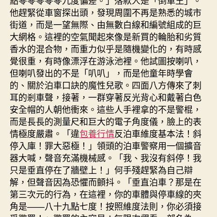
點零零零零零九度偏差。」落款人是「倒車王」。
他趕緊從車窗探出頭，發現周圍不再是熟悉的城市
街道，而是一望無際、由無數白線和編號組成的巨
大網格。這裡的空氣聞起來像是新買的輪胎和劣質
香水的混合物，而重力似乎是隨機變化的，有時感
覺很重，有時像漂浮在游泳池裡。他試圖按喇叭，
但喇叭發出的不是「叭叭」，而是他童年時學會
的、關於泊車口訣的魔性兒歌。四面八方傳來了刺
耳的剎車聲，接著，一群穿著反光背心和戴著白色
安全帽的人朝他衝來。這些人手裡拿的不是警棍，
而是長長的測量尺和巨大的電子角度儀，臉上的表
情極度嚴肅。「違
包養行情
反泊車維度基本法！斜
停入庫！罪大惡極！」領頭的泊車警察用一個擴音
器大喊，聲音充滿機械感。「我、我沒有斜停！我
只是垂直停在了牆壁上！」何手殘趕緊為自己辯
解，但聲音因為恐懼而顫抖。「垂直泊車？那是在
第三次元的行為，在這裡，你的車體與停車線的夾
角是——八十九點七度！按照維度法則，你必須接