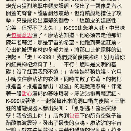
炮光束猛烈地擊中麵皮護盾，發出了一聲像是汽水
開蓋的聲音。護盾劇烈震動，但奇蹟般地擋住了攻
擊，只是散發出濃郁的麵香。「這麵皮的延展性！
完美！但撐不了太久！」K-999焦急地大喊，中藥味
更
包養意思
濃了。廖沾沾知道，他必須帶走他那缸
陳年老蒜泥，那是宇宙的希望。他跑到蒜泥缸前，
使出他搬運食材的全部力量，將那口比他還胖的缸
抱起。「走！K-999！我們要從後院逃跑！別再管你
的紅棗枸杞燃料了！」「不行！燃料是文明的基
礎！沒了紅棗我飛不遠！」吉娃娃特務抗議。它用
小嘴咬住廖沾沾的衣領，同時開啟了它背上的枸杞
推進器。推進器發出「滋滋」的輕微煎煮聲，伴隨
著一股
甜心
濃郁的蔘味爆發。廖沾沾抱著蒜泥缸、
K-999咬著他，一起從撞出來的洞口衝向後院。王醋
狂的醋罐機器人發出尖叫：「別想逃！醬油黨餘
孽！我會追上你！」店內剩
包養
下的所有空盤子被
醋酸氣波震碎，發出了最後的哀鳴。廖沾沾的宇宙
冒險，就在這片蒜泥、中藥和醋酸的混亂中，拉開