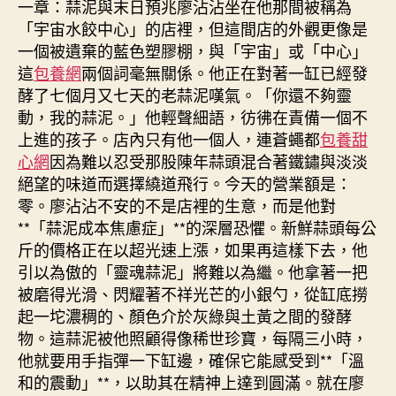
一章：蒜泥與末日預兆廖沾沾坐在他那間被稱為
「宇宙水餃中心」的店裡，但這間店的外觀更像是
一個被遺棄的藍色塑膠棚，與「宇宙」或「中心」
這
包養網
兩個詞毫無關係。他正在對著一缸已經發
酵了七個月又七天的老蒜泥嘆氣。「你還不夠靈
動，我的蒜泥。」他輕聲細語，彷彿在責備一個不
上進的孩子。店內只有他一個人，連蒼蠅都
包養甜
心網
因為難以忍受那股陳年蒜頭混合著鐵鏽與淡淡
絕望的味道而選擇繞道飛行。今天的營業額是：
零。廖沾沾不安的不是店裡的生意，而是他對
**「蒜泥成本焦慮症」**的深層恐懼。新鮮蒜頭每公
斤的價格正在以超光速上漲，如果再這樣下去，他
引以為傲的「靈魂蒜泥」將難以為繼。他拿著一把
被磨得光滑、閃耀著不祥光芒的小銀勺，從缸底撈
起一坨濃稠的、顏色介於灰綠與土黃之間的發酵
物。這蒜泥被他照顧得像稀世珍寶，每隔三小時，
他就要用手指彈一下缸邊，確保它能感受到**「溫
和的震動」**，以助其在精神上達到圓滿。就在廖