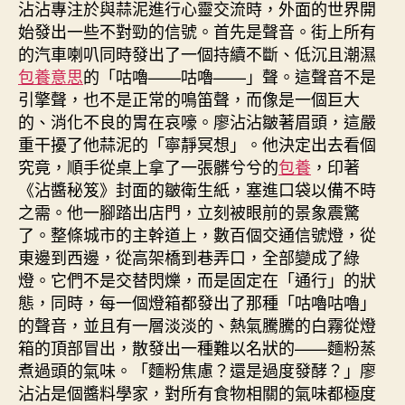
沾沾專注於與蒜泥進行心靈交流時，外面的世界開
始發出一些不對勁的信號。首先是聲音。街上所有
的汽車喇叭同時發出了一個持續不斷、低沉且潮濕
包養意思
的「咕嚕——咕嚕——」聲。這聲音不是
引擎聲，也不是正常的鳴笛聲，而像是一個巨大
的、消化不良的胃在哀嚎。廖沾沾皺著眉頭，這嚴
重干擾了他蒜泥的「寧靜冥想」。他決定出去看個
究竟，順手從桌上拿了一張髒兮兮的
包養
，印著
《沾醬秘笈》封面的皺衛生紙，塞進口袋以備不時
之需。他一腳踏出店門，立刻被眼前的景象震驚
了。整條城市的主幹道上，數百個交通信號燈，從
東邊到西邊，從高架橋到巷弄口，全部變成了綠
燈。它們不是交替閃爍，而是固定在「通行」的狀
態，同時，每一個燈箱都發出了那種「咕嚕咕嚕」
的聲音，並且有一層淡淡的、熱氣騰騰的白霧從燈
箱的頂部冒出，散發出一種難以名狀的——麵粉蒸
煮過頭的氣味。「麵粉焦慮？還是過度發酵？」廖
沾沾是個醬料學家，對所有食物相關的氣味都極度