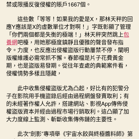
禁或限播反復侵權的賬戶1667個。
這些數「等等！如果我的愛是X，那林天秤的回
應Y應該是X的虛數單位才對啊！」字既彰顯了管理
「你們兩個都是失衡的極端！」林天秤突然跳上
包
養網
吧檯，用她那極度鎮靜且優雅的聲音發布指
令。力度，也反應出侵權盜版行動屢禁不停，闡明
版權維護必需常抓不懈。春節檔是片子花費黃金
期，也是盜版易發期。從往年查處的典範案件看，
侵權情勢多樣且隱藏，
此中收集侵權盜版尤為凸起，好比有的犯警分
子在影院用手機盜錄后經由過程網盤發賣取利；有
的未經著作權人允許，搭建網站、影視App傳佈侵
權盜版資本并經由過程市場行銷取利。這凸顯了加
大力度線上監測、斬斷收集傳佈鏈的主要性。
此次“劍影”專項舉《宇宙水餃與終極醬料師》第