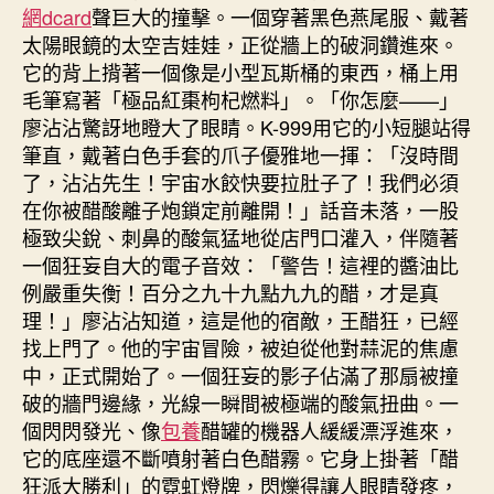
網dcard
聲巨大的撞擊。一個穿著黑色燕尾服、戴著
太陽眼鏡的太空吉娃娃，正從牆上的破洞鑽進來。
它的背上揹著一個像是小型瓦斯桶的東西，桶上用
毛筆寫著「極品紅棗枸杞燃料」。「你怎麼——」
廖沾沾驚訝地瞪大了眼睛。K-999用它的小短腿站得
筆直，戴著白色手套的爪子優雅地一揮：「沒時間
了，沾沾先生！宇宙水餃快要拉肚子了！我們必須
在你被醋酸離子炮鎖定前離開！」話音未落，一股
極致尖銳、刺鼻的酸氣猛地從店門口灌入，伴隨著
一個狂妄自大的電子音效：「警告！這裡的醬油比
例嚴重失衡！百分之九十九點九九的醋，才是真
理！」廖沾沾知道，這是他的宿敵，王醋狂，已經
找上門了。他的宇宙冒險，被迫從他對蒜泥的焦慮
中，正式開始了。一個狂妄的影子佔滿了那扇被撞
破的牆門邊緣，光線一瞬間被極端的酸氣扭曲。一
個閃閃發光、像
包養
醋罐的機器人緩緩漂浮進來，
它的底座還不斷噴射著白色醋霧。它身上掛著「醋
狂派大勝利」的霓虹燈牌，閃爍得讓人眼睛發疼，