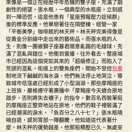
來像是一個正在經歷中年危機的雙子座，充滿了戲
劇性的絕望。張水瓶，一個典型的水瓶座，立刻感
到一陣恐慌，這是他患有「星座預報壓力症候群」
後的標準反應。他單戀著住在隔壁棟、經營一家
「平衡美學」咖啡館的林天秤。林天秤完美得像是
從黃金分割線中走出來的藝術品。而張水瓶的人
生，則像一團被獅子座暴君隨意亂踢的毛線球，充
滿了混亂與錯位。他衝到窗邊，往外看去。整座城
市已經因為這個突如其來的「超級修正」而陷入了
荒謬的混亂。街道上的雙魚座們，開始不受控
包養
制地流下鹹鹹的海水淚，他們無法停止地哭泣，導
致城市低窪處已經形成了小型潟湖。那些摩羯座的
上班族，嚴格遵守著廣播中「摩羯座今天適合原地
踏步，否則將失去襪子」的指令。數百名西裝筆挺
的摩羯座正整齊地站在原地，他們的鞋子裡裝滿了
已經潮濕的淚水。「負百分之八十七？」張水瓶喃
喃自語，感到胃部一陣翻騰，他知道這代表著什
麼。林天秤的運勢越差，他那股積壓已久、無處安