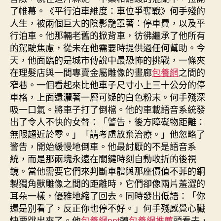
了帷幕。《平行泊車維度：車位爭奪戰》何手殘的
人生，被兩個巨大的陰影籠罩著：停車費，以及平
行泊車。他那輛老舊的掀背車，彷彿繼承了他所有
的駕駛焦慮，從未在他需要時提供過任何幫助。今
天，他面臨的是城市傳說中最恐怖的挑戰，一條夾
在理髮店與一間專賣金屬雕像的畫廊
包養網
之間的
窄巷。一個看起來比他車子尺寸小上三十公分的停
車格，上面還灑著一層可疑的白色粉末。何手殘深
吸一口氣。將車子打了倒檔。他的車載語音系統發
出了令人不快的女聲：「警告，後方障礙物距離：
無限趨近於零。」「請考慮放棄治療。」他忽略了
警告，開始緩慢地倒車。他最討厭的不是語音系
統，而是那兩塊永遠在關鍵時刻自動收折的後視
鏡。當他需要它們來判斷車體與那座價值不菲的銅
製獨角獸雕像之間的距離時，它們卻像兩片羞澀的
耳朵一樣，優雅地縮了回去。同時發出低語：「你
還是別看了，反正你也停不好。」何手殘感覺心臟
快要跳出來了。他
包養網ppt
轉
包養網推薦
頭看去，