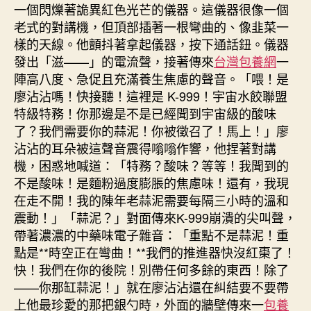
一個閃爍著詭異紅色光芒的儀器。這儀器很像一個
老式的對講機，但頂部插著一根彎曲的、像韭菜一
樣的天線。他顫抖著拿起儀器，按下通話鈕。儀器
發出「滋——」的電流聲，接著傳來
台灣包養網
一
陣高八度、急促且充滿養生焦慮的聲音。「喂！是
廖沾沾嗎！快接聽！這裡是 K-999！宇宙水餃聯盟
特級特務！你那邊是不是已經聞到宇宙級的酸味
了？我們需要你的蒜泥！你被徵召了！馬上！」廖
沾沾的耳朵被這聲音震得嗡嗡作響，他捏著對講
機，困惑地喊道：「特務？酸味？等等！我聞到的
不是酸味！是麵粉過度膨脹的焦慮味！還有，我現
在走不開！我的陳年老蒜泥需要每隔三小時的溫和
震動！」「蒜泥？」對面傳來K-999崩潰的尖叫聲，
帶著濃濃的中藥味電子雜音：「重點不是蒜泥！重
點是**時空正在彎曲！**我們的推進器快沒紅棗了！
快！我們在你的後院！別帶任何多餘的東西！除了
——你那缸蒜泥！」就在廖沾沾還在糾結要不要帶
上他最珍愛的那把銀勺時，外面的牆壁傳來一
包養