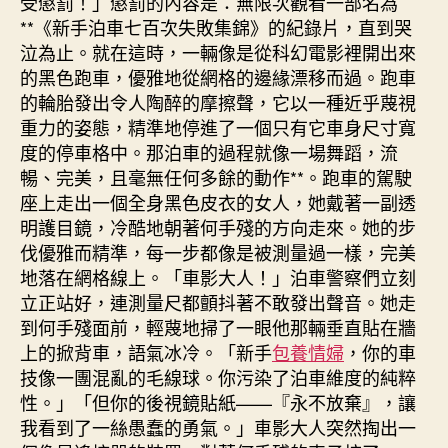
受懲罰！」懲罰的內容是：無限次觀看一部名為
**《新手泊車七百次失敗集錦》的紀錄片，直到哭
泣為止。就在這時，一輛像是從科幻電影裡開出來
的黑色跑車，優雅地從網格的邊緣漂移而過。跑車
的輪胎發出令人陶醉的摩擦聲，它以一種近乎蔑視
重力的姿態，精準地停進了一個只有它車身尺寸寬
度的停車格中。那泊車的過程就像一場舞蹈，流
暢、完美，且毫無任何多餘的動作**。跑車的駕駛
座上走出一個全身黑色皮衣的女人，她戴著一副透
明護目鏡，冷酷地朝著何手殘的方向走來。她的步
伐優雅而精準，每一步都像是被測量過一樣，完美
地落在網格線上。「車影大人！」泊車警察們立刻
立正站好，連測量尺都顫抖著不敢發出聲音。她走
到何手殘面前，輕蔑地掃了一眼他那輛垂直貼在牆
上的掀背車，語氣冰冷。「新手
包養情婦
，你的車
技像一團混亂的毛線球。你污染了泊車維度的純粹
性。」「但你的後視鏡貼紙——『永不放棄』，讓
我看到了一絲愚蠢的勇氣。」車影大人突然掏出一