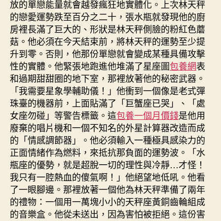
放的單戀能量就會越發瘋狂地實體化。上次林天秤
的戀愛運勢跌至百分之二十，張水瓶就發現他的廚
房裡長滿了巨大的、形狀是林天秤側臉的粉紅色蘑
菇。他必須在今天結束前，將林天秤的運勢至少提
升到零。否則，他那份單戀就會變成某種具備攻擊
性的實體。他緊張地跑進他堆滿了星座圖
包養網
表
和過期甜甜圈的地下室，那裡放著他的秘密武器。
「我需要星象學輔助儀！」他衝到一個像是老式彈
珠臺的機器前，上面貼滿了「巨蟹座已哭」、「處
女座勿碰」等警告標籤。這
包養一個月價錢
是他用
廢棄的唱片機和一個不知名的外星計算器改造而成
的「情感調節器」。他必須輸入一種極具感染力的
正面情緒作為燃料，來抵抗那負面的運勢波。「水
瓶座的優勢，就是超脫一切的理性與冷靜…才怪！
我只有一腔熱血的傻氣啊！」他絕望地低吼。他看
了一眼腳邊。那裡放著一個他為林天秤準備了兩年
的禮物：一個用一萬塊小小的天秤座黃銅齒輪組成
的音樂盒。他從未送出，因為害怕被拒絕。這份害