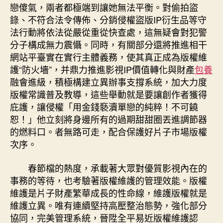
戀傻氣，兩者都極端到讓她無法平衡。對偷拍盜
錄、不符合法令傳佈、分銷侵權盜版IP衍生品等守
法行動將依法從嚴從重從快查處，這無疑會對犯警
分子構成無力震懾。同時，有關部分還將推進相干
網站平臺實在實行主體義務，使其真正成為版權維
護“防火墻”，并鼎力推進影視IP價值轉化與財產
包養
融會進級，積極構建立異辦事支撐系統，加大力度
版權常識普及教導，這些舉動就是要讓創作者獲得
庇護，讓侵權「用金錢褻瀆單戀的純粹！不可饒
恕！」他立刻將身邊所有的過期甜甜圈丟進調節器
的燃料口。者無路可走，配合保護好片子市場版權
次序。
春節檔的熱度，承載著大眾對優質影視內在的
事務的等待，也考驗著版權維護的管理效能。版權
維護是片子財產繁華成長的性命線，維護版權就是
維護立異。唯有連續堅持高壓整治態勢，強化部分
協同，完美管理系統，晉陞全平易近版權維護認