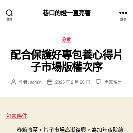
巷口的燈一直亮著
搜尋
選單
分
分數
類
配合保護好專包養心得片
子市場版權次序
在
作者:
admin
2026 年 2 月 26 日
尚無留言
文
文
〈配
章
章
合
作
發
保
者
佈
護
日
好
包養條件
期
專
包
春節將至，片子市場高潮復興。為加年夜院線