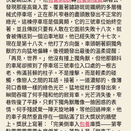
發現那座高聳入雲、覆蓋著鏽跡斑斑鐵網的多層機
械式停車塔，正在那片窄巷的盡頭散發出不正常的
綠光。這棟停車塔是個異類，它的三號車位始終空
著，並且傳說只要有人敢在它面前失敗十八次，就
會被傳送到一個泊車地獄。他已經失敗了十七次。
現在是第十八次。他打了方向盤，車頭朝著銅獨角
獸的方向猛地偏轉。後視鏡發出最後的溫柔提醒：
「再見，世界。」他沒有撞上獨角獸，但他那顫抖
的車尾卻擦到了停車塔三號車位入口處的一根古
老、佈滿苔蘚的柱子。不是撞擊，而是輕柔的碰
觸，像戀人之間的耳語。接著，一道濃郁的、像薄
荷口香糖一樣的綠色光芒。猛地從柱子爆發出來，
瞬間吞噬了何手殘和他的掀背車。光芒消失後，窄
巷恢復了平靜，只剩下獨角獸雕像一臉困惑的表
情。何手殘感覺一陣天旋地轉，等他回過神來，他
的車子竟然垂直停在一個貼滿了巨大獎狀的牆壁
上。獎狀上寫著：「完美倒車入
包養
庫獎——第零