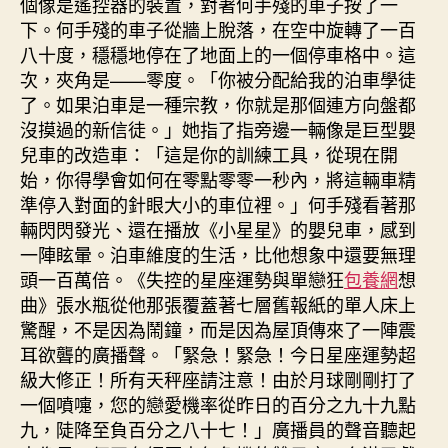
個像是遙控器的裝置，對著何手殘的車子按了一
下。何手殘的車子從牆上脫落，在空中旋轉了一百
八十度，穩穩地停在了地面上的一個停車格中。這
次，夾角是——零度。「你被分配給我的泊車學徒
了。如果泊車是一種宗教，你就是那個連方向盤都
沒摸過的新信徒。」她指了指旁邊一輛像是巨型嬰
兒車的改造車：「這是你的訓練工具，從現在開
始，你得學會如何在零點零零一秒內，將這輛車精
準停入對面的針眼大小的車位裡。」何手殘看著那
輛閃閃發光、還在播放《小星星》的嬰兒車，感到
一陣眩暈。泊車維度的生活，比他想象中還要無理
頭一百萬倍。《失控的星座運勢與單戀狂
包養網
想
曲》張水瓶從他那張覆蓋著七層舊報紙的單人床上
驚醒，不是因為鬧鐘，而是因為屋頂傳來了一陣震
耳欲聾的廣播聲。「緊急！緊急！今日星座運勢超
級大修正！所有天秤座請注意！由於月球剛剛打了
一個噴嚏，您的戀愛機率從昨日的百分之九十九點
九，陡降至負百分之八十七！」廣播員的聲音聽起