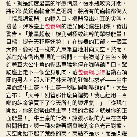
怕，就是純度最高的單戀情感。張水瓶咬緊牙關，
將那個黃銅齒輪音樂盒砸爛，將所有的齒輪都倒入
「情感調節器」的輸入口。機器發出刺耳的尖叫，
接著，彈珠臺上
包養網
的燈光開始瘋狂閃爍，發出
警告。「能量超載！檢測到極致純粹的單戀能量！
目標：提升天秤座運勢！」在機器的頂部，一個巨
大的、像彩虹一樣的光束筆直地射向天空。然而，
就在光束衝出屋頂的一瞬間，一輛塗滿了金色、裝
飾著巨大公牛角的悍馬車猛地停在咖啡館門口。駕
駛座上走下一個全身肌肉、戴
包養網心得
著鑽石項
圈的男人，那人正是林天秤的狂熱追求者——金牛
座霸總牛土豪。牛土豪一腳踢開咖啡館的門，大聲
宣布：「天秤！別管那什麼負運勢！我已經用一百
噸的純金箔買下了今天所有的壞運氣！」「從現在
開始，你的運勢由我主宰！我的金錢，就是你的正
面能量！」牛土豪的行為，讓張水瓶的光束在空中
瞬間扭曲，與一種夾雜著銅臭味的金色光芒對撞。
天空開始下起了荒謬的雨。雨點不是水，而是閃耀