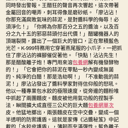
同時發出警報。王醋狂的聲音再次響起，這次帶著
金屬回音的嘲弄，刺耳得像是磨砂紙。「廖沾沾！
你那充滿腐敗氣味的蒜泥，是對醬料學的侮辱！必
須淨化！」「你將為你那百分之五的醬油，以及百
分之九十五的邪惡蒜頭付出代價！」醋罐機器人的
頂端裂開，露出了一個巨大的管口，正在聚積藍色
光芒。K-999特務用它穿著燕尾服的小爪子，一把抓
住了廖沾沾的褲腳催促著他。「快點！沾沾先生！
那是醋酸離子炮！專門用來溶
包養網
解有機發酵物
的！」「它會把你的蒜泥在零點一秒內變成無菌
的、純淨的白醋！那是浩劫啊！」「不准動我的蒜
泥！」廖沾沾發出了醬料學家對待信仰般的怒吼。
他以一種專業包水餃的極限速度，從旁邊的麵粉堆
中抓起了兩團麵皮。麵皮被他用氣功般的捏製手
法，瞬間擴大成直徑三公尺的巨大麵
包養網單次
皮。他猛地擲出，兩張麵皮在空中交疊，變成一個
半透明的防禦護盾。這就是家傳《沾醬秘笈》中記
載的「水餃皮護盾」，薄韌而充滿彈性。藍色離子