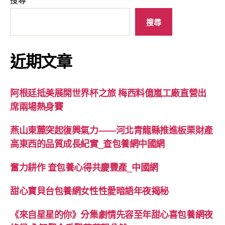
搜尋
近期文章
阿根廷抵美展開世界杯之旅 梅西料億嵐工廠直營出
席兩場熱身賽
燕山東麓突起復興氣力——河北青龍縣推進板栗財產
高東西的品質成長紀實_查包養網中國網
奮力耕作 查包養心得共慶豐產_中國網
甜心寶貝台包養網女性性愛暗語年夜揭秘
《來自星星的你》分集劇情先容至年甜心喜包養網夜