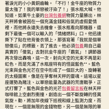
著淚光的小小黃銅齒輪。「不行！金牛座的物質力
量太強了！我的單戀被汙染了！」張水瓶大喊。他
知道，如果牛土豪的
台灣包養網
物質力量勝出，林
天秤將會被困在一個充滿金錢和俗氣的虛假愛情
裡，而他將永遠失去機會。張水瓶看向那機器，還
剩下最後一個可以輸入的「情緒燃料」口。他迅速
撕下了貼在他背後衣領上，那張寫著「我就是個單
戀傻瓜」的標籤，丟了進去。他必須
包養
用自己最
真實的「傻氣」去對抗金牛座的「霸氣」！調節器
再次發出轟鳴，這一次，射向天空的光束不再是彩
虹色，而是充滿了水瓶座特有的怪誕藍色**。藍色
光束與金色光芒在空中形成了一個巨大的、旋轉著
的太極圖案，像是在爭奪林天秤的靈魂。這場以星
座運勢為賭注、以單戀能量為武器的荒唐戰爭，正
式打響了。藍色與金色的光芒
包養留言板
在林天秤
咖啡館上空劇烈衝撞，創造出一個不斷旋轉的怪異
氣旋。動，將加年夜線下巡視和線上監測力度，而
現在，一個是無限的金錢物慾，另一個是無限的單