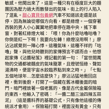
敏感。他聞出來了，這是一種只有在極度巨大的麵
團因為壓力過大而散發出的氣味。街上的行人陷入
了混亂。
甜心寶貝包養網
汽車不知道該走還是該
停，因為無論從哪個方向看，都是綠燈。一個穿著
西裝的男人小心翼翼地把車停在路中央，搖下車
窗，對著紅綠燈大喊：「喂！你為什麼咕嚕咕嚕？
你倒是紅一下啊！我要向左轉！綠燈沒用啊！」廖
沾沾感覺到一陣心悸。這種氣味，這種不祥的「咕
嚕」聲，與他兒時聽到的家傳預言不謀而合。他想
起家傳《沾醬秘笈》裡記載的第一句：「當世間萬
物的交通都被麵皮的氣味籠罩，且燈號恒綠、聲如
湯沸時，便是宇宙水餃臨界點到來之時。」「七點
五個地球年…怎麼這麼快？」廖沾沾猛地衝回店
裡，衝到後廚，打開了一個藏在舊冰櫃後面的暗
門。暗門裡放著一個老舊的、像是古代金屬保險箱
的東西。他輸入了密碼：「一醬二醋三油四辣五蒜
泥」（這是醬料界的基礎公式，只有像他這樣的傳
統派才會用）。保險箱打開，裡面沒有黃金，只有