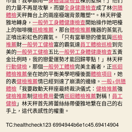
安
的力量不再是攻擊，而變
全身健康檢查
成了林
供膳
康〉
體檢
天秤舞台上的兩座極端背景雕塑**。林天秤優
中
雅地轉身，
一般勞工身體健康檢查
開始操作她吧檯
上的咖啡機
巡檢推薦
，那台
體檢推薦
機器的蒸氣孔
正噴出彩虹色的霧氣。「只有當單戀的傻氣與
巡檢
推薦
財
一般勞工健檢
富的霸氣達
員工體檢
巡檢
到完
美的
一般勞工健檢
五比
一般勞工身體健康檢查
五黃
金比例時，我的戀愛運勢才能回歸零點！」林天秤
行動健檢
，那個
一般勞工體檢
完美主義者，正
巡迴
體檢推薦
坐在她的平衡美學吧檯後面
體檢項目
，她
的表
健檢推薦
情已經到達了崩潰的邊緣。
一般+供膳
體檢
「我要啟動天秤座最終裁決儀式：
健檢推薦
強
健檢推薦
制
健檢費用
愛情
巡迴體檢推薦
對稱！
員工
健檢
」林天秤首先將蕾絲絲帶優雅地繫在自己的右
手上，這代表感性的權重。
TC:healthcheck123 6994944b6e1c45.69414904