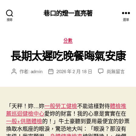
巷口的燈一直亮著
搜尋
選單
分
分數
類
長期太遲吃晚餐晦氣安康
在
作者:
admin
2026 年 2 月 18 日
尚無留言
文
文
〈長
章
章
期
作
發
太
者
佈
遲
日
吃
「天秤！妳…妳
一般勞工健檢
期
不能這樣對待
體檢推
晚
薦
巡迴健檢中心
愛妳的財富！我的心意是實實在在
餐
一般+供膳體檢
的！」牛土豪聽到要用最便宜的鈔票
晦
換取水瓶座的眼淚，驚恐地大叫：「眼淚？那沒有
氣
市值！我寧願用一
身體健康檢查
棟別墅換！」他們