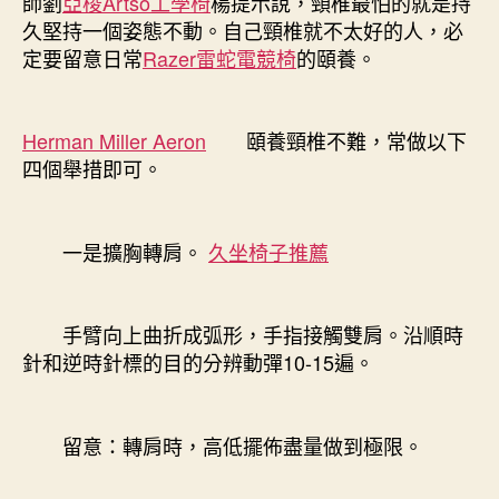
師劉
亞梭Artso工學椅
楊提示說，頸椎最怕的就是持
久堅持一個姿態不動。自己頸椎就不太好的人，必
定要留意日常
Razer雷蛇電競椅
的頤養。
Herman Miller Aeron
頤養頸椎不難，常做以下
四個舉措即可。
一是擴胸轉肩。
久坐椅子推薦
手臂向上曲折成弧形，手指接觸雙肩。沿順時
針和逆時針標的目的分辨動彈10-15遍。
留意：轉肩時，高低擺佈盡量做到極限。