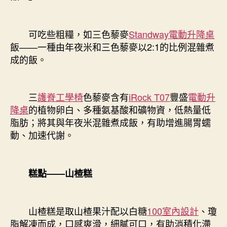
可吃些粗糧，如三色藜麥
Standway電動升降桌
飯——一種由年夜米和三色藜麥以2:1的比例混雜煮
成的飯。
三
護脊工學椅
色藜麥含有
iRock T07
豐盛
電動升
降桌
的植物卵白、多種氨基酸和礦物資，低熱量低
脂肪；將其與年夜米混雜煮成飯，有助增進腸胃蠕
動、加速代謝。
糕點——山楂糕
山楂糕是取山楂果汁配以白糖
100室內設計
、瓊
脂解凍而成，口感爽滑，細膩可口，有助消積化滯