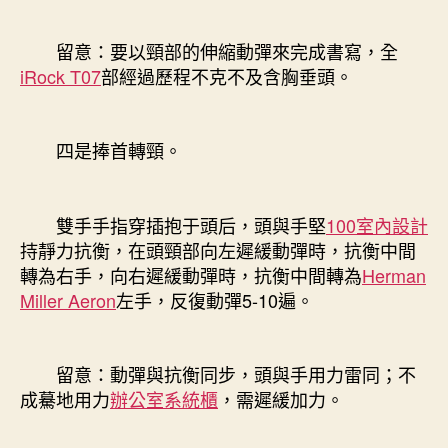
留意：要以頸部的伸縮動彈來完成書寫，全
iRock T07
部經過歷程不克不及含胸垂頭。
四是捧首轉頸。
雙手手指穿插抱于頭后，頭與手堅
100室內設計
持靜力抗衡，在頭頸部向左遲緩動彈時，抗衡中間
轉為右手，向右遲緩動彈時，抗衡中間轉為
Herman
Miller Aeron
左手，反復動彈5-10遍。
留意：動彈與抗衡同步，頭與手用力雷同；不
成驀地用力
辦公室系統櫃
，需遲緩加力。