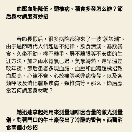
發
血壓血脂降低，頸椎病、積食多發怎么辦？節
怎
后身材調度有妙招
么
辦？
節
春節長假后，很多病院都迎來了一波“就診潮”。
后
由于過節時代人們起居不紀律、飲食清淡、暴飲暴
身
材
食、久坐不動、機不離手、屏不離眼等不安康的生
調
涯方法，加之雨水骨氣已過，氣象轉熱，遲早溫差
度
較年夜，節后患者多現血脂、血壓和血糖超標招致
有
血壓高、心律不齊、心絞痛等老弊病復發，以及各
妙
類呼吸及消化體系疾病、頸椎病等。那么，節后應
億
當若何調度身材呢？
嵐
室
內
設
她迅速拿起她用來測量咖啡因含量的激光測量
計
儀，對著門口的牛土豪發出了冷酷的警告。西醫消
招〉
食兩個小妙招
中