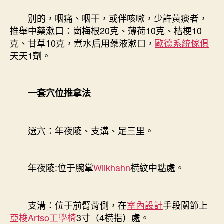
別的，咽痛、咽干，或伴咳嗽，少許黃痰者，
推舉中藥漱口：崗梅根20克、薄荷10克、桔梗10
克、甘草10克，煮水后用藥液漱口，
歐德系統傢俱
天天1劑。
一套穴位推拿法
選穴：年夜陵、支溝、足三里。
年夜陵:位于腕掌
Wilkhahn
橫紋中點處。
支溝：位于前臂背側，在
室內設計
手段關節上
亞梭Artso工學椅
3寸（4橫指）處。