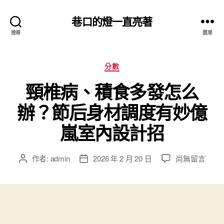
巷口的燈一直亮著
搜尋
選單
分
分數
類
頸椎病、積食多發怎么
辦？節后身材調度有妙億
嵐室內設計招
在
作者:
admin
2026 年 2 月 20 日
尚無留言
文
文
〈頸
章
章
椎
作
發
病、
者
佈
積
日
食
期
多