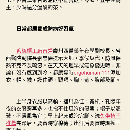
主，少喝過分濃釅的茶。
日常起居養成防病好習氣
系統櫃工廠直營
廣州西醫藥年夜學副校長、省
西醫院副院長張忠德提示大師，季候瓜代，防風保
熱不克不及疏忽。在天天的遲早或氣象變更時，非
論有沒有感到到冷，都應實時
ergohuman 111
添加
衣、帽、襪，護住頭、頸項、胸、背、腹部及腳。
上半身衣服以高領、擋風為佳，寬松、孔隙年
夜的衣服穿再多，也擋不住風冷的侵襲；帽子以溫
馨、不通風為宜；早上起床或泡完腳、洗
久坐椅子
推薦
完澡后，要實時穿棉襪；出汗后要實時調換干