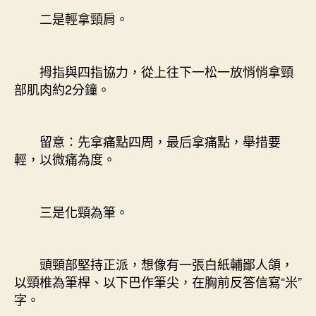
二是輕拿頸肩。
拇指與四指協力，從上往下一松一放悄悄拿頸
部肌肉約2分鐘。
留意：先拿痛點四周，最后拿痛點，舉措要
輕，以微痛為度。
三是化頸為筆。
頭頸部堅持正派，想像有一張白紙輔鄙人頜，
以頸椎為筆桿、以下巴作筆尖，在胸前反答信寫“米”
字。