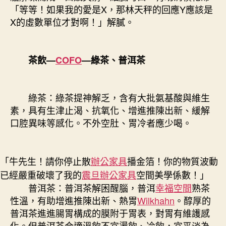
「等等！如果我的愛是X，那林天秤的回應Y應該是
X的虛數單位才對啊！」解膩。
茶飲—
COFO
—綠茶、普洱茶
綠茶：綠茶提神解乏，含有大批氨基酸與維生
素，具有生津止渴、抗氧化、增進推陳出新、緩解
口腔異味等感化。不外空肚、胃冷者應少喝。
「牛先生！請你停止散
辦公家具
播金箔！你的物質波動
已經嚴重破壞了我的
震旦辦公家具
空間美學係數！」
普洱茶：普洱茶解困醒腦，普洱
幸福空間
熟茶
性溫，有助增進推陳出新、熱胃
Wilkhahn
。醇厚的
普洱茶進進腸胃構成的膜附于胃表，對胃有維護感
化。但普洱茶合適溫飲不宜燙飲、冷飲，宜平淡為