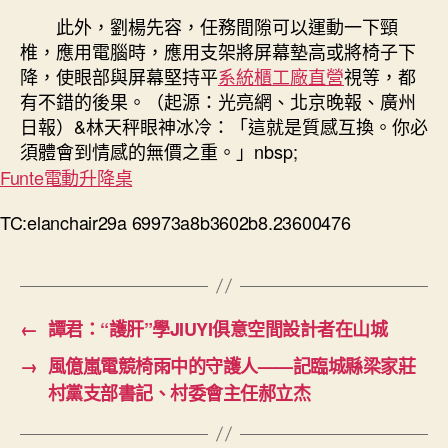
此外，劉楊先容，任務間隙可以運動一下頸
椎，應用電腦時，應用支架將屏幕墊高或將椅子下
降，使眼部與屏幕堅持平
系統櫃工廠直營
視等，都
有不錯的後果。（起源：光亮網、北京晚報、廣州
日報）&林天秤眼神冰冷：「這就是質感互換。你必
須體會到情感的無價之重。」nbsp;
Funte電動升降桌
TC:elanchair29a 69973a8b3602b8.23600476
←
譚君：“護肝”學JIUYI俱意空間設計者在山城
→
風億嵐電競椅雨中的守護人——記臨城縣梁家莊
村黨支部書記、村委會主任郝立杰