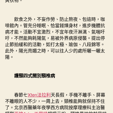
爽衣物。
飲食之外，不妄作勞、防止熬夜、包這時，咖
啡館內。管充分睡眠、恰當錘煉身材，進步機體抗
病才能。活動不宜激烈，不宜年夜汗淋漓、氣喘吁
吁，不然能夠耗陽氣，易被外界病原侵襲。提出停
止節拍緩和的活動，如打太極、瑜伽、八段錦等。
此外，陽光亮媚之時，可以往人少的處所曬一曬太
陽。
護頸四式闊別頸椎病
春節七
Xten法拉利
天長假，手機不離手、屏幕
不離眼的人不少，一周上去，頸椎能夠就保持不住
了。北京西醫藥年夜學西方病院按摩理療科主治醫