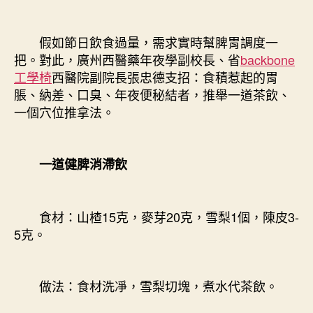
假如節日飲食過量，需求實時幫脾胃調度一
把。對此，廣州西醫藥年夜學副校長、省
backbone
工學椅
西醫院副院長張忠德支招：食積惹起的胃
脹、納差、口臭、年夜便秘結者，推舉一道茶飲、
一個穴位推拿法。
一道健脾消滯飲
食材：山楂15克，麥芽20克，雪梨1個，陳皮3-
5克。
做法：食材洗凈，雪梨切塊，煮水代茶飲。