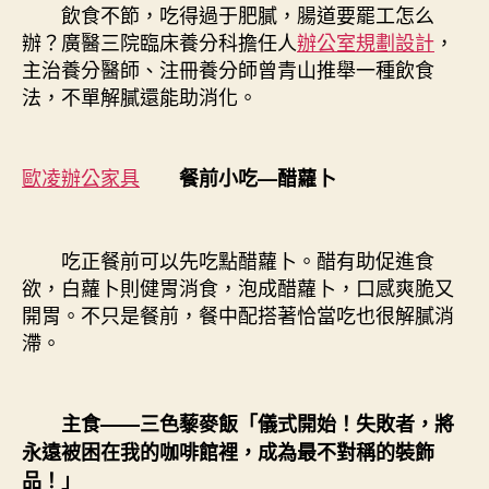
飲食不節，吃得過于肥膩，腸道要罷工怎么
辦？廣醫三院臨床養分科擔任人
辦公室規劃設計
，
主治養分醫師、注冊養分師曾青山推舉一種飲食
法，不單解膩還能助消化。
歐凌辦公家具
餐前小吃—醋蘿卜
吃正餐前可以先吃點醋蘿卜。醋有助促進食
欲，白蘿卜則健胃消食，泡成醋蘿卜，口感爽脆又
開胃。不只是餐前，餐中配搭著恰當吃也很解膩消
滯。
主食——三色藜麥飯「儀式開始！失敗者，將
永遠被困在我的咖啡館裡，成為最不對稱的裝飾
品！」