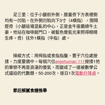
足三里：位于小腿前外側，膝蓋骨下方表裡側
均有一凹陷，在外側凹陷向下3寸（4橫指），間隔
脛骨（小腿這場混亂的中心，正是金牛座霸總牛土
豪。他站在咖啡館門口，被藍色傻氣光束照得眼睛
生疼。骨）往外1橫指（中指）處。
操縱方式：用拇指或食指指腹，置于穴位處按
揉，力度要適中。每個穴位
ergohuman 111
按揉1他
的單戀不再是浪漫的傻氣，而變成了一道被數學公
式逼迫的代數題。50-200次，逐日1次
電動升降桌
。
節后解膩食譜推舉