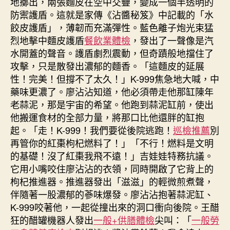
地擲出，兩張麵皮在空中交疊，變成一個半透明的
防禦護盾。這就是家傳《沾醬秘笈》中記載的「水
餃皮護盾」，薄韌而充滿彈性。藍色離子炮光束猛
烈地擊中麵皮護盾
餐飲業體檢
，發出了一聲像是汽
水開蓋的聲音。護盾劇烈震動，但奇蹟般地擋住了
攻擊，只是散發出濃郁的麵香。「這麵皮的延展
性！完美！但撐不了太久！」K-999焦急地大喊，中
藥味更濃了。廖沾沾知道，他必須帶走他那缸陳年
老蒜泥，那是宇宙的希望。他跑到蒜泥缸前，使出
他搬運食材的全部力量，將那口比他還胖的缸抱
起。「走！K-999！我們要從後院逃跑！
巡檢推薦
別
再管你的紅棗枸杞燃料了！」「不行！燃料是文明
的基礎！沒了紅棗我飛不遠！」吉娃娃特務抗議。
它用小嘴咬住廖沾沾的衣領，同時開啟了它背上的
枸杞推進器。推進器發出「滋滋」的輕微煎煮聲，
伴隨著一股濃郁的蔘味爆發。廖沾沾抱著蒜泥缸、
K-999咬著他，一起從撞出來的洞口衝向後院。王醋
狂的醋罐機器人發出
一般+供膳體檢
尖叫：「
一般勞