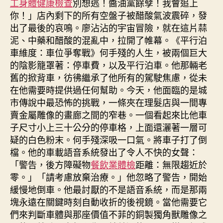
工身體健康檢查
別想逃！醬油黨餘孽！我會追上
你！」店內剩下的所有空盤子被醋酸氣波震碎，發
出了最後的哀鳴。廖沾沾的宇宙冒險，就在這片蒜
泥、中藥和醋酸的混亂中，拉開了帷幕。《平行泊
車維度：車位爭奪戰》何手殘的人生，被兩個巨大
的陰影籠罩著：停車費，以及平行泊車。他那輛老
舊的掀背車，彷彿繼承了他所有的駕駛焦慮，從未
在他需要時提供過任何幫助。今天，他面臨的是城
市傳說中最恐怖的挑戰，一條夾在理髮店與一間專
賣金屬雕像的畫廊之間的窄巷。一個看起來比他車
子尺寸小上三十公分的停車格，上面還灑著一層可
疑的白色粉末。何手殘深吸一口氣。將車子打了倒
檔。他的車載語音系統發出了令人不快的女聲：
「警告，後方障礙物
餐飲業體檢
距離：無限趨近於
零。」「請考慮放棄治療。」他忽略了警告，開始
緩慢地倒車。他最討厭的不是語音系統，而是那兩
塊永遠在關鍵時刻自動收折的後視鏡。當他需要它
們來判斷車體與那座價值不菲的銅製獨角獸雕像之