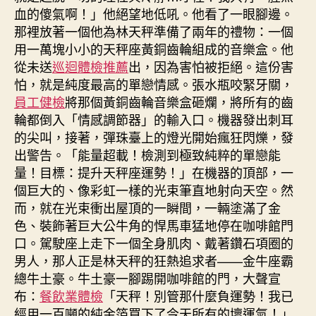
血的傻氣啊！」他絕望地低吼。他看了一眼腳邊。
那裡放著一個他為林天秤準備了兩年的禮物：一個
用一萬塊小小的天秤座黃銅齒輪組成的音樂盒。他
從未送
巡迴體檢推薦
出，因為害怕被拒絕。這份害
怕，就是純度最高的單戀情感。張水瓶咬緊牙關，
員工健檢
將那個黃銅齒輪音樂盒砸爛，將所有的齒
輪都倒入「情感調節器」的輸入口。機器發出刺耳
的尖叫，接著，彈珠臺上的燈光開始瘋狂閃爍，發
出警告。「能量超載！檢測到極致純粹的單戀能
量！目標：提升天秤座運勢！」在機器的頂部，一
個巨大的、像彩虹一樣的光束筆直地射向天空。然
而，就在光束衝出屋頂的一瞬間，一輛塗滿了金
色、裝飾著巨大公牛角的悍馬車猛地停在咖啡館門
口。駕駛座上走下一個全身肌肉、戴著鑽石項圈的
男人，那人正是林天秤的狂熱追求者——金牛座霸
總牛土豪。牛土豪一腳踢開咖啡館的門，大聲宣
布：
餐飲業體檢
「天秤！別管那什麼負運勢！我已
經用一百噸的純金箔買下了今天所有的壞運氣！」