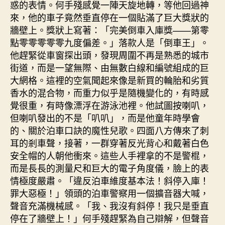
惑的表情。何手殘感覺一陣天旋地轉，等他回過神
來，他的車子竟然垂直停在一個貼滿了巨大獎狀的
牆壁上。獎狀上寫著：「完美倒車入庫獎——第零
點零零零零零九度偏差。」落款人是「倒車王」。
他趕緊從車窗探出頭，發現周圍不再是熟悉的城市
街道，而是一望無際、由無數白線和編號組成的巨
大網格。這裡的空氣聞起來像是新買的輪胎和劣質
香水的混合物，而重力似乎是隨機變化的，有時感
覺很重，有時像漂浮在游泳池裡。他試圖按喇叭，
但喇叭發出的不是「叭叭」，而是他童年時學會
的、關於泊車口訣的魔性兒歌。四面八方傳來了刺
耳的剎車聲，接著，一群穿著反光背心和戴著白色
安全帽的人朝他衝來。這些人手裡拿的不是警棍，
而是長長的測量尺和巨大的電子角度儀，臉上的表
情極度嚴肅。「違反泊車維度基本法！斜停入庫！
罪大惡極！」領頭的泊車警察用一個擴音器大喊，
聲音充滿機械感。「我、我沒有斜停！我只是垂直
停在了牆壁上！」何手殘趕緊為自己辯解，但聲音