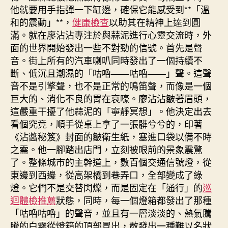
他就要用手指彈一下缸邊，確保它能感受到**「溫
和的震動」**，
健康檢查
以助其在精神上達到圓
滿。就在廖沾沾專注於與蒜泥進行心靈交流時，外
面的世界開始發出一些不對勁的信號。首先是聲
音。街上所有的汽車喇叭同時發出了一個持續不
斷、低沉且潮濕的「咕嚕——咕嚕——」聲。這聲
音不是引擎聲，也不是正常的鳴笛聲，而像是一個
巨大的、消化不良的胃在哀嚎。廖沾沾皺著眉頭，
這嚴重干擾了他蒜泥的「寧靜冥想」。他決定出去
看個究竟，順手從桌上拿了一張髒兮兮的，印著
《沾醬秘笈》封面的皺衛生紙，塞進口袋以備不時
之需。他一腳踏出店門，立刻被眼前的景象震驚
了。整條城市的主幹道上，數百個交通信號燈，從
東邊到西邊，從高架橋到巷弄口，全部變成了綠
燈。它們不是交替閃爍，而是固定在「通行」的
巡
迴體檢推薦
狀態，同時，每一個燈箱都發出了那種
「咕嚕咕嚕」的聲音，並且有一層淡淡的、熱氣騰
騰的白霧從燈箱的頂部冒出，散發出一種難以名狀