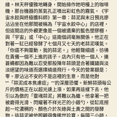
健
緣。林天秤優雅地轉身，開始操作她吧檯上的咖啡
檢
機，那台機器的蒸氣孔正噴出彩虹色的霧氣。《宇
項
宙水餃與終極醬料師》第一章：蒜泥與末日預兆廖
目：
沾沾坐在他那間被稱為「宇宙水餃中心」的店裡，
談
食〉
但這間店的外觀更像是一個被遺棄的藍色塑膠棚，
中
與「宇宙」或「中心」這兩個詞毫無關係。他正在
對著一缸已經發酵了七個月又七天的老蒜泥嘆氣。
「你還不夠靈動，我的蒜泥。」他輕聲細語，彷彿
在責備一個不上進的孩子。店內只有他一個人，連
蒼蠅都因為難以忍受那股陳年蒜頭混合著鐵鏽與淡
淡絕望的味道而選擇繞道飛行。今天的營業額是：
零。廖沾沾不安的不是店裡的生意，而是他對
**「蒜泥成本焦慮症」**的深層恐懼。新鮮蒜頭每公
斤的價格正在以超光速上漲，如果再這樣下去，他
引以為傲的「靈魂蒜泥」將難以為繼。他拿著一把
被磨得光滑、閃耀著不祥光芒的小銀勺，從缸底撈
起一坨濃稠的、顏色介於灰綠與土黃之間的發酵
物。這蒜泥被他照顧得像稀世珍寶，每隔三小時，