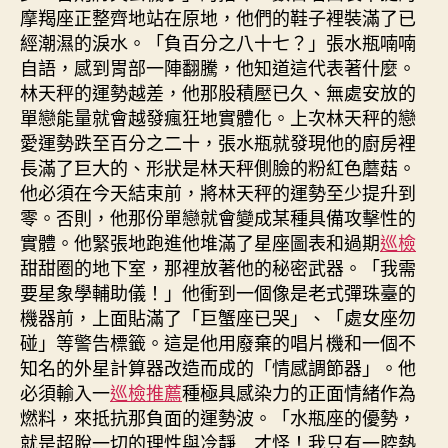
摩羯座正整齊地站在原地，他們的鞋子裡裝滿了已
經潮濕的淚水。「負百分之八十七？」張水瓶喃喃
自語，感到胃部一陣翻騰，他知道這代表著什麼。
林天秤的運勢越差，他那股積壓已久、無處安放的
單戀能量就會越發瘋狂地實體化。上次林天秤的戀
愛運勢跌至百分之二十，張水瓶就發現他的廚房裡
長滿了巨大的、形狀是林天秤側臉的粉紅色蘑菇。
他必須在今天結束前，將林天秤的運勢至少提升到
零。否則，他那份單戀就會變成某種具備攻擊性的
實體。他緊張地跑進他堆滿了星座圖表和過期
巡檢
甜甜圈的地下室，那裡放著他的秘密武器。「我需
要星象學輔助儀！」他衝到一個像是老式彈珠臺的
機器前，上面貼滿了「巨蟹座已哭」、「處女座勿
碰」等警告標籤。這是他用廢棄的唱片機和一個不
知名的外星計算器改造而成的「情感調節器」。他
必須輸入一
巡檢推薦
種極具感染力的正面情緒作為
燃料，來抵抗那負面的運勢波。「水瓶座的優勢，
就是超脫一切的理性與冷靜…才怪！我只有一腔熱