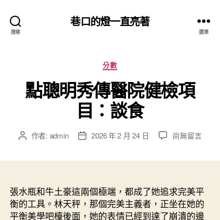
巷口的燈一直亮著
搜尋
選單
分
分數
類
點聰明秀傳醫院健檢項
目：談食
在
作者:
admin
2026 年 2 月 24 日
尚無留言
文
文
〈點
章
章
聰
作
發
明
者
佈
秀
日
傳
張水瓶和牛土豪這兩個極端，都成了她追求完美平
期
醫
衡的工具。林天秤，那個完美主義者，正坐在她的
院
平衡美學吧檯後面，她的表情已經到達了崩潰的邊