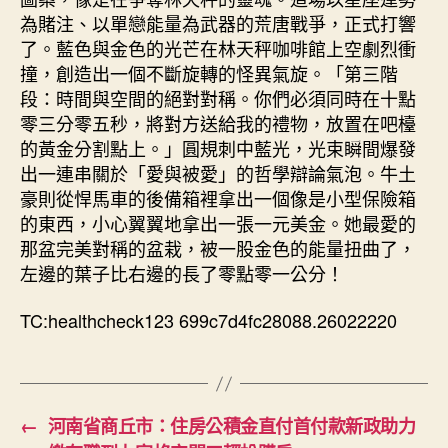
為賭注、以單戀能量為武器的荒唐戰爭，正式打響
了。藍色與金色的光芒在林天秤咖啡館上空劇烈衝
撞，創造出一個不斷旋轉的怪異氣旋。「第三階
段：時間與空間的絕對對稱。你們必須同時在十點
零三分零五秒，將對方送給我的禮物，放置在吧檯
的黃金分割點上。」圓規刺中藍光，光束瞬間爆發
出一連串關於「愛與被愛」的哲學辯論氣泡。牛土
豪則從悍馬車的後備箱裡拿出一個像是小型保險箱
的東西，小心翼翼地拿出一張一元美金。她最愛的
那盆完美對稱的盆栽，被一股金色的能量扭曲了，
左邊的葉子比右邊的長了零點零一公分！
TC:healthcheck123 699c7d4fc28088.26022220
←
河南省商丘市：住房公積金直付首付款新政助力