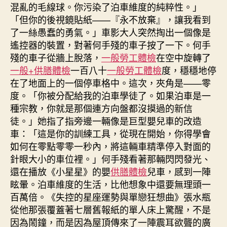
混亂的毛線球。你污染了泊車維度的純粹性。」
「但你的後視鏡貼紙——『永不放棄』，讓我看到
了一絲愚蠢的勇氣。」車影大人突然掏出一個像是
遙控器的裝置，對著何手殘的車子按了一下。何手
殘的車子從牆上脫落，
一般勞工體檢
在空中旋轉了
一般+供膳體檢
一百八十
一般勞工體檢
度，穩穩地停
在了地面上的一個停車格中。這次，夾角是——零
度。「你被分配給我的泊車學徒了。如果泊車是一
種宗教，你就是那個連方向盤都沒摸過的新信
徒。」她指了指旁邊一輛像是巨型嬰兒車的改造
車：「這是你的訓練工具，從現在開始，你得學會
如何在零點零零一秒內，將這輛車精準停入對面的
針眼大小的車位裡。」何手殘看著那輛閃閃發光、
還在播放《小星星》的嬰
供膳體檢
兒車，感到一陣
眩暈。泊車維度的生活，比他想象中還要無理頭一
百萬倍。《失控的星座運勢與單戀狂想曲》張水瓶
從他那張覆蓋著七層舊報紙的單人床上驚醒，不是
因為鬧鐘，而是因為屋頂傳來了一陣震耳欲聾的廣