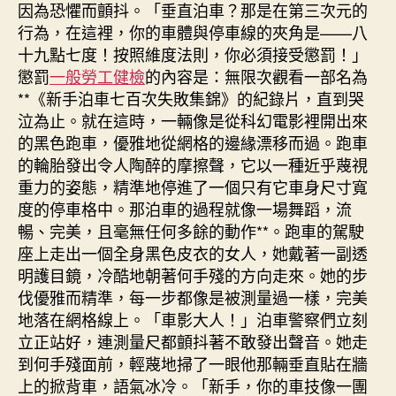
因為恐懼而顫抖。「垂直泊車？那是在第三次元的
行為，在這裡，你的車體與停車線的夾角是——八
十九點七度！按照維度法則，你必須接受懲罰！」
懲罰
一般勞工健檢
的內容是：無限次觀看一部名為
**《新手泊車七百次失敗集錦》的紀錄片，直到哭
泣為止。就在這時，一輛像是從科幻電影裡開出來
的黑色跑車，優雅地從網格的邊緣漂移而過。跑車
的輪胎發出令人陶醉的摩擦聲，它以一種近乎蔑視
重力的姿態，精準地停進了一個只有它車身尺寸寬
度的停車格中。那泊車的過程就像一場舞蹈，流
暢、完美，且毫無任何多餘的動作**。跑車的駕駛
座上走出一個全身黑色皮衣的女人，她戴著一副透
明護目鏡，冷酷地朝著何手殘的方向走來。她的步
伐優雅而精準，每一步都像是被測量過一樣，完美
地落在網格線上。「車影大人！」泊車警察們立刻
立正站好，連測量尺都顫抖著不敢發出聲音。她走
到何手殘面前，輕蔑地掃了一眼他那輛垂直貼在牆
上的掀背車，語氣冰冷。「新手，你的車技像一團