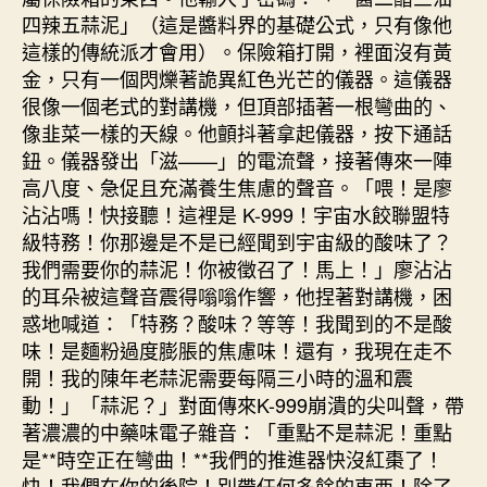
四辣五蒜泥」（這是醬料界的基礎公式，只有像他
這樣的傳統派才會用）。保險箱打開，裡面沒有黃
金，只有一個閃爍著詭異紅色光芒的儀器。這儀器
很像一個老式的對講機，但頂部插著一根彎曲的、
像韭菜一樣的天線。他顫抖著拿起儀器，按下通話
鈕。儀器發出「滋——」的電流聲，接著傳來一陣
高八度、急促且充滿養生焦慮的聲音。「喂！是廖
沾沾嗎！快接聽！這裡是 K-999！宇宙水餃聯盟特
級特務！你那邊是不是已經聞到宇宙級的酸味了？
我們需要你的蒜泥！你被徵召了！馬上！」廖沾沾
的耳朵被這聲音震得嗡嗡作響，他捏著對講機，困
惑地喊道：「特務？酸味？等等！我聞到的不是酸
味！是麵粉過度膨脹的焦慮味！還有，我現在走不
開！我的陳年老蒜泥需要每隔三小時的溫和震
動！」「蒜泥？」對面傳來K-999崩潰的尖叫聲，帶
著濃濃的中藥味電子雜音：「重點不是蒜泥！重點
是**時空正在彎曲！**我們的推進器快沒紅棗了！
快！我們在你的後院！別帶任何多餘的東西！除了