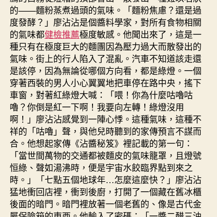
的——麵粉蒸煮過頭的氣味。「麵粉焦慮？還是過
度發酵？」廖沾沾是個醬料學家，對所有食物相關
的氣味都
健檢推薦
極度敏感。他聞出來了，這是一
種只有在極度巨大的麵團因為壓力過大而散發出的
氣味。街上的行人陷入了混亂。汽車不知道該走還
是該停，因為無論從哪個方向看，都是綠燈。一個
穿著西裝的男人小心翼翼地把車停在路中央，搖下
車窗，對著紅綠燈大喊：「喂！你為什麼咕嚕咕
嚕？你倒是紅一下啊！我要向左轉！綠燈沒用
啊！」廖沾沾感覺到一陣心悸。這種氣味，這種不
祥的「咕嚕」聲，與他兒時聽到的家傳預言不謀而
合。他想起家傳《沾醬秘笈》裡記載的第一句：
「當世間萬物的交通都被麵皮的氣味籠罩，且燈號
恒綠、聲如湯沸時，便是宇宙水餃臨界點到來之
時。」「七點五個地球年…怎麼這麼快？」廖沾沾
猛地衝回店裡，衝到後廚，打開了一個藏在舊冰櫃
後面的暗門。暗門裡放著一個老舊的、像是古代金
屬保險箱的東西。他輸入了密碼：「一醬二醋三油