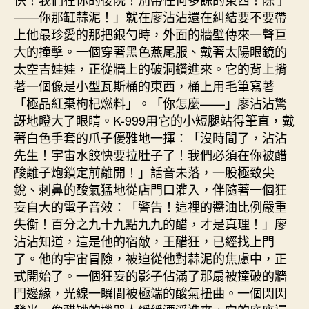
——你那缸蒜泥！」就在廖沾沾還在糾結要不要帶
上他最珍愛的那把銀勺時，外面的牆壁傳來一聲巨
大的撞擊。一個穿著黑色燕尾服、戴著太陽眼鏡的
太空吉娃娃，正從牆上的破洞鑽進來。它的背上揹
著一個像是小型瓦斯桶的東西，桶上用毛筆寫著
「極品紅棗枸杞燃料」。「你怎麼——」廖沾沾驚
訝地瞪大了眼睛。K-999用它的小短腿站得筆直，戴
著白色手套的爪子優雅地一揮：「沒時間了，沾沾
先生！宇宙水餃快要拉肚子了！我們必須在你被醋
酸離子炮鎖定前離開！」話音未落，一股極致尖
銳、刺鼻的酸氣猛地從店門口灌入，伴隨著一個狂
妄自大的電子音效：「警告！這裡的醬油比例嚴重
失衡！百分之九十九點九九的醋，才是真理！」廖
沾沾知道，這是他的宿敵，王醋狂，已經找上門
了。他的宇宙冒險，被迫從他對蒜泥的焦慮中，正
式開始了。一個狂妄的影子佔滿了那扇被撞破的牆
門邊緣，光線一瞬間被極端的酸氣扭曲。一個閃閃