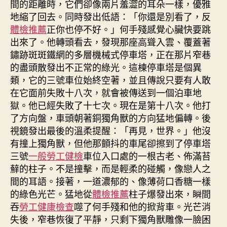
間的距離時，它們卻像兩片羞澀的耳朵一樣，優雅
地縮了回去。同時發出低語：「你還是別看了，反
體檢推薦
正你也停不好。」何手殘感覺心臟快要跳
出來了。他轉頭看去，發現那座高聳入雲、覆蓋著
鏽跡斑斑鐵網的多層機械式停車塔，正在那片窄巷
的盡頭散發出不正常的綠光。這棟停車塔是個異
類，它的三號車位始終空著，並且傳說只要有人敢
在它面前失敗十八次，就會被傳送到一個泊車地
獄。他已經失敗了十七次。現在是第十八次。他打
了方向盤，車頭朝著銅獨角獸的方向猛地偏轉。後
視鏡發出最後的溫柔提醒：「再見，世界。」他沒
有撞上獨角獸，但他那顫抖的車尾卻擦到了停車塔
三號
一般勞工健檢
車位入口處的一根古老、佈滿苔
蘚的柱子。不是撞擊，而是輕柔的碰觸，像戀人之
間的耳語。接著，一道濃郁的、像薄荷口香糖一樣
的綠色光芒。猛地從
體檢推薦
柱子爆發出來，瞬間
吞
勞工健康檢查
噬了何手殘和他的掀背車。光芒消
失後，窄巷恢復了平靜，只剩下獨角獸雕像一臉困