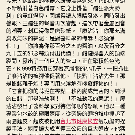
發光、像醋罐的機器人緩緩漂浮進來，它的底座還
不斷噴射著白色醋霧。它身上掛著「醋狂派大勝
利」的霓虹燈牌，閃爍得讓人眼睛發疼，同時發出
警報。王醋狂的聲音再次響起，這次帶著金屬回音
的嘲弄，刺耳得像是磨砂紙。「廖沾沾！你那充滿
腐敗氣味的蒜泥，是對醬料學的侮辱！必須淨
化！」「你將為你那百分之五的醬油，以及百分之
九十五的邪惡蒜頭付出代價！」醋罐機器人的頂端
裂開，露出了一個巨大的管口，正在聚積藍色光
芒。K-999特務用它穿著燕尾服的小爪子，一把抓住
了廖沾沾的褲腳催促著他。「快點！沾沾先生！那
是醋酸離子炮！專門用來溶解有機發酵物的！」
「它會把你的蒜泥在零點一秒內變成無菌的、純淨
的白醋！那是浩劫啊！」「不准動我的蒜泥！」廖
沾沾發出了醬料學家對待信仰般的怒吼。他以一種
專業包水餃的極限速度，從旁邊的麵粉堆中抓起了
兩團麵皮。麵皮被他用
台北巿健康檢查
氣功般的捏
製手法，瞬間擴大成直徑三公尺的巨大麵皮。他猛