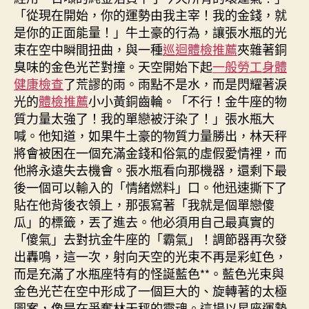
「從現在開始，你的運勢由我主宰！我的金錢，就
是你的正面能量！」牛土豪的行為，讓張水瓶的光
束在空中瞬間扭曲，與一種
巡迴體檢推薦
夾雜著銅
臭味的金色光芒對撞。天空開始下起
一般勞工身體
健康檢查
了荒謬的雨。雨點不是水，而是閃耀著淚
光的
體檢推薦
小小黃銅齒輪。「不行！金牛座的物
質力量太強了！我的單戀被汙染了！」張水瓶大
喊。他知道，如果牛土豪的物質力量勝出，林天秤
將會被困在一個充滿金錢和俗氣的虛假愛情裡，而
他將永遠失去機會。張水瓶看向那機器，還剩下最
後一個可以輸入的「情緒燃料」口。他迅速撕下了
貼在他背後衣領上，那張寫著「我就是個單戀傻
瓜」的標籤，丟了進去。他必須用自己最真實的
「傻氣」去對抗金牛座的「霸氣」！調節器再次發
出轟鳴，這一次，射向天空的光束不再是彩虹色，
而是充滿了水瓶座特有的怪誕藍色**。藍色光束與
金色光芒在空中形成了一個巨大的、旋轉著的太極
圖案，像是在爭奪林天秤的靈魂。這場以星座運勢