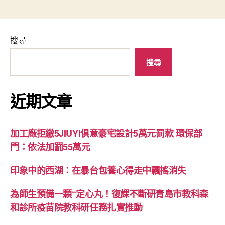
搜尋
搜尋
近期文章
加工廠拒繳5JIUYI俱意豪宅設計5萬元罰款 環保部
門：依法加罰55萬元
印象中的西湖：在暴台包養心得走中飄搖消失
為師生預備一顆“定心丸！復課不斷研青島市教科森
和診所疫苗院教科研任務扎實推動