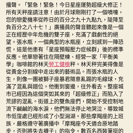
播聲。「緊急！緊急！今日星座運勢超級大修正！
所有天秤座請注意！由於月球剛剛打了一個噴嚏，
您的戀愛機率從昨日的百分之九十九點九，陡降至
負百分之八十七！」廣播員的聲音聽起來像是一個
正在經歷中年危機的雙子座，充滿了戲劇性的絕
望。張水瓶，一個典型的水瓶座，立刻感到一陣恐
慌，這是他患有「星座預報壓力症候群」後的標準
反應。他單戀著住在隔壁棟、經營一家「平衡美
學」咖啡館的林天
勞工健檢
秤。林天秤完美得像是
從黃金分割線中走出來的藝術品。而張水瓶的人
生，則像一團被獅子座暴君隨意亂踢的毛線球，充
滿了混亂與錯位。他衝到窗邊，往外看去。整座城
市已經因為這個突如其來的「超級修正」而陷入了
荒謬的混亂。街道上的雙魚座們，開始不受控制地
流下鹹鹹的海水淚，他們無法停止地哭泣，導致城
市低窪處已經形成了小型潟湖。那些摩羯座的上班
族，嚴格遵守著廣播中「摩羯座今天適合原地踏
步，否則將失去襪子」的指令。數百名西裝筆挺的