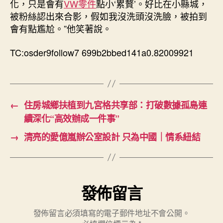
化，只是會有
VW零件
點小‘累贅’。好比在小縣城，
被粉絲認出來合影，假如我沒洗頭沒洗臉，被拍到
會有點尷尬。”他笑著說。
TC:osder9follow7 699b2bbed141a0.82009921
←
住房城鄉扶植到九宮格共享部：打破數據孤島連
續深化“高效辦成一件事”
→
清亮的愛億嵐辦公室設計 只為中國｜情系紐結
發佈留言
發佈留言必須填寫的電子郵件地址不會公開。