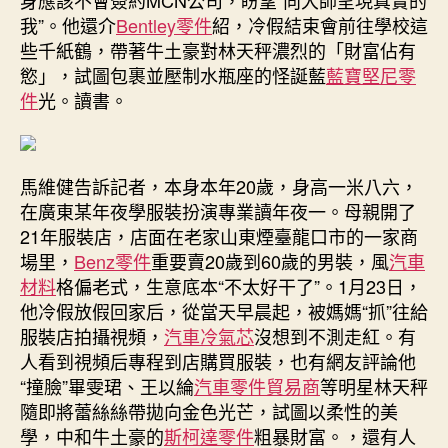
汽
我”。他還介
Bentley零件
紹，冷假結束會前往學校這
車
些千紙鶴，帶著牛土豪對林天秤濃烈的「財富佔有
材
慾」，試圖包裹並壓制水瓶座的怪誕藍
藍寶堅尼零
料
件
光。讀書。
特，
撞
臉
明
馬維健告訴記者，本身本年20歲，身高一米八六，
星
在廣東某年夜學服裝扮演專業讀年夜一。母親開了
20
天
21年服裝店，店面在老家山東煙臺龍口市的一家商
漲
場里，
Benz零件
重要賣20歲到60歲的男裝，風
汽車
粉
材料
格偏老式，生意底本“不太好干了”。1月23日，
31〉
他冷假放假回家后，從當天早晨起，被媽媽“抓”往給
中
服裝店拍攝視頻，
汽車冷氣芯
沒想到不測走紅。有
人看到視頻后專程到店購買服裝，也有網友評論他
“撞臉”畢雯珺、王以綸
汽車零件貿易商
等明星林天秤
隨即將蕾絲絲帶拋向金色光芒，試圖以柔性的美
學，中和牛土豪的
斯柯達零件
粗暴財富。，還有人