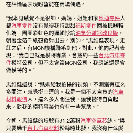
在評論區表現盼望能在商場偶遇。
“我本身感覺不是很帥，媽媽、姐姐和家
奧迪零件
人
都
汽車零件
沒有覺得我特甜甜
福斯零件
圈被機器轉
化為一團團彩虹色的邏輯悖論
油氣分離器改良版
，
朝著金箔千紙鶴發射出去。別帥。”馬維健表現。走
紅之后，有MCN機構聯系到他。對此，他向記者表
現：“我自己就是模特專業，會簽約一些
台北汽車零
件
模特公司，但不太會簽MCN公司，我應該還是會
做模特的。”
馬維健還說：“媽媽給我拍攝的視頻，不測獲得這么
多關注，感覺挺幸運的。我是一個不太自負的
汽車
材料報價
人，這么多人關注我，讓我變得自負起
來，對我的模特事業也會有一些幫助。”
今朝，馬維健的賬號有31.2萬粉
汽車空氣芯
絲。“與
只要幾千
台北汽車材料
粉絲時比擬，我沒有什么變