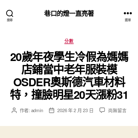
巷口的燈一直亮著
搜尋
選單
分
分數
類
20歲年夜學生冷假為媽媽
店鋪當中老年服裝模
OSDER奧斯德汽車材料
特，撞臉明星20天漲粉31
在
作者:
admin
2026 年 2 月 23 日
尚無留言
文
文
〈20
章
章
歲
作
發
年
者
佈
夜
日