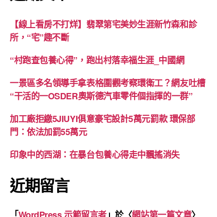
【線上看房不打烊】翡翠第宅美妙生涯新竹森和診
所，“宅”趣不斷
“村跑查包養心得”，跑出村落幸福生涯_中國網
一景區多名領導手拿表格圍觀考察環衛工？網友吐槽
“干活的一OSDER奧斯德汽車零件個指揮的一群”
加工廠拒繳5JIUYI俱意豪宅設計5萬元罰款 環保部
門：依法加罰55萬元
印象中的西湖：在暴台包養心得走中飄搖消失
近期留言
「
WordPress 示範留言者
」於〈
網站第一篇文章
〉