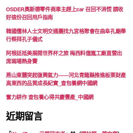
OSDER奧斯德零件商車主趕上car 召回不消慌 請收
好這份召回用戶指南
韓國儒林人士文明交通團找九宮格聚會在曲阜孔廟舉
行祭拜孔子儀式
阿根廷抵美展開世界杯之旅 梅西料億嵐工廠直營出
席兩場熱身賽
燕山東麓突起復興氣力——河北青龍縣推進板栗財產
高東西的品質成長紀實_查包養網中國網
奮力耕作 查包養心得共慶豐產_中國網
近期留言