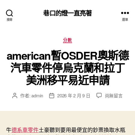
巷口的燈一直亮著
搜尋
選單
分
分數
類
american暫OSDER奧斯德
汽車零件停烏克蘭和拉丁
美洲移平易近申請
在
作者:
admin
2026 年 2 月 9 日
尚無留言
文
文
〈american
章
章
暫
作
發
OSDER
者
佈
奧
日
斯
牛
德系車零件
土豪聽到要用最便宜的鈔票換取水瓶
期
德