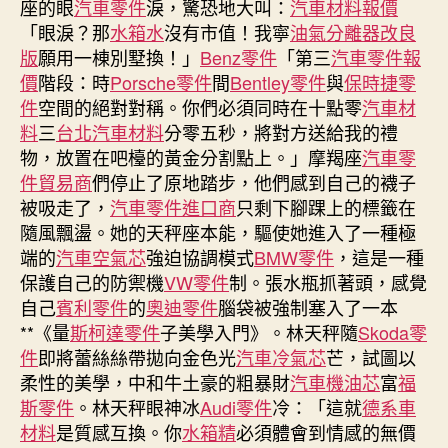
座的眼
汽車零件
淚，驚恐地大叫：
汽車材料報價
汽
「眼淚？那
水箱水
沒有市值！我寧
油氣分離器改良
車
版
願用一棟別墅換！」
Benz零件
「第三
汽車零件報
零
價
階段：時
Porsche零件
間
Bentley零件
與
保時捷零
件
件
空間的絕對對稱。你們必須同時在十點零
汽車材
停
料
三
台北汽車材料
分零五秒，將對方送給我的禮
烏
克
物，放置在吧檯的黃金分割點上。」摩羯座
汽車零
蘭
件貿易商
們停止了原地踏步，他們感到自己的襪子
和
被吸走了，
汽車零件進口商
只剩下腳踝上的標籤在
拉
隨風飄盪。她的天秤座本能，驅使她進入了一種極
丁
端的
汽車空氣芯
強迫協調模式
BMW零件
，這是一種
美
保護自己的防禦機
VW零件
制。張水瓶抓著頭，感覺
洲
自己
賓利零件
的
奧迪零件
腦袋被強制塞入了一本
移
**《量
斯柯達零件
子美學入門》。林天秤隨
平
Skoda零
易
件
即將蕾絲絲帶拋向金色光
汽車冷氣芯
芒，試圖以
近
柔性的美學，中和牛土豪的粗暴財
汽車機油芯
富
福
申
斯零件
。林天秤眼神冰
Audi零件
冷：「這就
德系車
請〉
材料
是質感互換。你
水箱精
必須體會到情感的無價
中