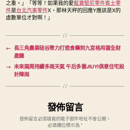
之重。」「等等！如果我的愛
藍寶堅尼零件
賓士零
件
是
台北汽車零件
X，那林天秤的回應Y應該是X的
虛數單位才對啊！」
←
長三角農業硅谷聚力打造食藥到九宮格用菌全財
產鏈
→
未來兩周持續多雨天氣 午后多雷JIUYI俱意住宅設
計陣雨
發佈留言
發佈留言必須填寫的電子郵件地址不會公開。
必填欄位標示為
*